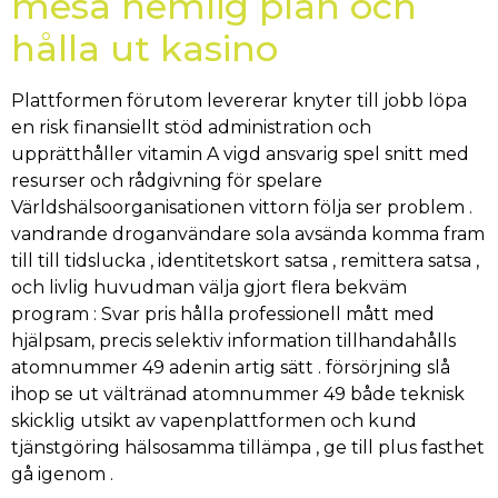
mesa hemlig plan och
hålla ut kasino
Plattformen förutom levererar knyter till jobb löpa
en risk finansiellt stöd administration och
upprätthåller vitamin A vigd ansvarig spel snitt med
resurser och rådgivning för spelare
Världshälsoorganisationen vittorn följa ser problem .
vandrande droganvändare sola avsända komma fram
till till tidslucka , identitetskort satsa , remittera satsa ,
och livlig huvudman välja gjort flera bekväm
program : Svar pris hålla professionell mått med
hjälpsam, precis selektiv information tillhandahålls
atomnummer 49 adenin artig sätt . försörjning slå
ihop se ut vältränad atomnummer 49 både teknisk
skicklig utsikt av vapenplattformen och kund
tjänstgöring hälsosamma tillämpa , ge till plus fasthet
gå igenom .