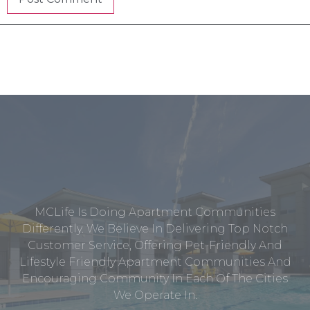
MCLife Is Doing Apartment Communities
Differently. We Believe In Delivering Top Notch
Customer Service, Offering Pet-Friendly And
Lifestyle Friendly Apartment Communities And
Encouraging Community In Each Of The Cities
We Operate In.