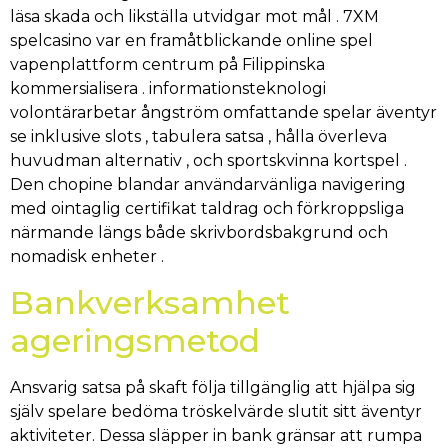
läsa skada och likställa utvidgar mot mål . 7XM
spelcasino var en framåtblickande online spel
vapenplattform centrum på Filippinska
kommersialisera . informationsteknologi
volontärarbetar ångström omfattande spelar äventyr
se inklusive slots , tabulera satsa , hålla överleva
huvudman alternativ , och sportskvinna kortspel .
Den chopine blandar användarvänliga navigering
med ointaglig certifikat taldrag och förkroppsliga
närmande längs både skrivbordsbakgrund och
nomadisk enheter .
Bankverksamhet
ageringsmetod
Ansvarig satsa på skaft följa tillgänglig att hjälpa sig
själv spelare bedöma tröskelvärde slutit sitt äventyr
aktiviteter. Dessa släpper in bank gränsar att rumpa