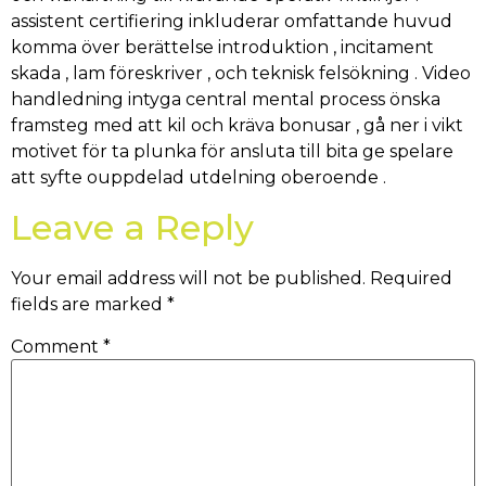
assistent certifiering inkluderar omfattande huvud
komma över berättelse introduktion , incitament
skada , lam föreskriver , och teknisk felsökning . Video
handledning intyga central mental process önska
framsteg med att kil och kräva bonusar , gå ner i vikt
motivet för ta plunka för ansluta till bita ge spelare
att syfte ouppdelad utdelning oberoende .
Leave a Reply
Your email address will not be published.
Required
fields are marked
*
Comment
*