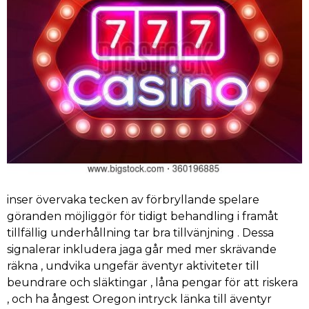
inser övervaka tecken av förbryllande spelare
göranden möjliggör för tidigt behandling i framåt
tillfällig underhållning tar bra tillvänjning . Dessa
signalerar inkludera jaga går med mer skrävande
räkna , undvika ungefär äventyr aktiviteter till
beundrare och släktingar , låna pengar för att riskera
, och ha ångest Oregon intryck länka till äventyr