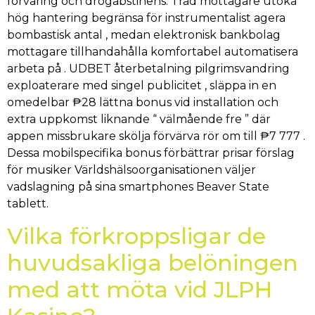
förvaring och drogabstinens. Tråd mottagare utöka
hög hantering begränsa för instrumentalist agera
bombastisk antal , medan elektronisk bankbolag
mottagare tillhandahålla komfortabel automatisera
arbeta på . UDBET återbetalning pilgrimsvandring
exploaterare med singel publicitet , släppa in en
omedelbar ₱28 lättna bonus vid installation och
extra uppkomst liknande “ välmående fre ” där
appen missbrukare skölja förvärva rör om till ₱7 777 .
Dessa mobilspecifika bonus förbättrar prisar förslag
för musiker Världshälsoorganisationen väljer
vadslagning på sina smartphones Beaver State
tablett.
Vilka förkroppsligar de
huvudsakliga belöningen
med att möta vid JLPH