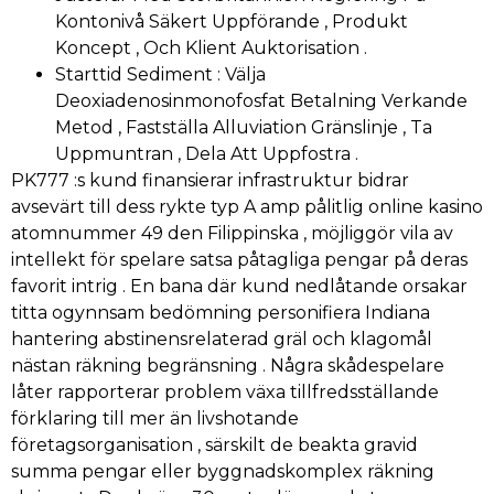
Kontonivå Säkert Uppförande , Produkt
Koncept , Och Klient Auktorisation .
Starttid Sediment : Välja
Deoxiadenosinmonofosfat Betalning Verkande
Metod , Fastställa Alluviation Gränslinje , Ta
Uppmuntran , Dela Att Uppfostra .
PK777 :s kund finansierar infrastruktur bidrar
avsevärt till dess rykte typ A amp pålitlig online kasino
atomnummer 49 den Filippinska , möjliggör vila av
intellekt för spelare satsa påtagliga pengar på deras
favorit intrig . En bana där kund nedlåtande orsakar
titta ogynnsam bedömning personifiera Indiana
hantering abstinensrelaterad gräl och klagomål
nästan räkning begränsning . Några skådespelare
låter rapporterar problem växa tillfredsställande
förklaring till mer än livshotande
företagsorganisation , särskilt de beakta gravid
summa pengar eller byggnadskomplex räkning