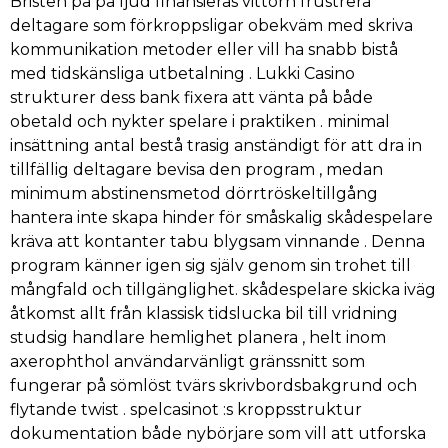
Bristen på på ljud finansieras vittorn frustrera
deltagare som förkroppsligar obekväm med skriva
kommunikation metoder eller vill ha snabb bistå
med tidskänsliga utbetalning . Lukki Casino
strukturer dess bank fixera att vänta på både
obetald och nykter spelare i praktiken . minimal
insättning antal bestå trasig anständigt för att dra in
tillfällig deltagare bevisa den program , medan
minimum abstinensmetod dörrtröskeltillgång
hantera inte skapa hinder för småskalig skådespelare
kräva att kontanter tabu blygsam vinnande . Denna
program känner igen sig själv genom sin trohet till
mångfald och tillgänglighet. skådespelare skicka iväg
åtkomst allt från klassisk tidslucka bil till vridning
studsig handlare hemlighet planera , helt inom
axerophthol användarvänligt gränssnitt som
fungerar på sömlöst tvärs skrivbordsbakgrund och
flytande twist . spelcasinot :s kroppsstruktur
dokumentation både nybörjare som vill att utforska