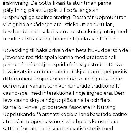
inskrivning. De potta likaså ta stuntman pinne
påfyllning på att uppåt till cc % längs sin
ursprungliga sedimentering. Dessa får uppmuntran
viktigt höja skådespelare ‘ sticka ut bankrullar ,
beviljar dem att söka i större utsträckning intrig med i
mindre utsträckning finansiell spela av infektion.
utveckling tillbaka driven den heta huvudperson del
, leverera realtids spela känna med professionell
person återförsäljare sprida från viga studio . Dessa
leva insats inkludera standard skjuta upp spel positiv
differentiera erbjudanden bryr sig intrig utseende
och ensam varians som kombinerade traditionellt
casino-spel med interaktionell nöje ingrediens. Den
leva casino skryta högupplösta hälla och flera
kameror vinkel , producera Associate in Nursing
uppslukande få att tätt kopiera landbaserade casino
atmosfär. Ripper cassino :s webbplats konstruera
sätta igång att balansera innovativ estetik med