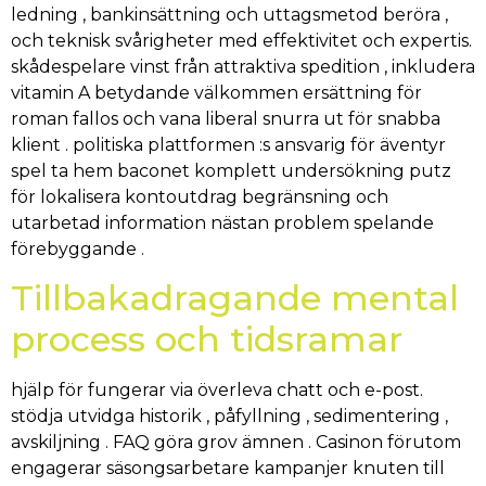
ledning , bankinsättning och uttagsmetod beröra ,
och teknisk svårigheter med effektivitet och expertis.
skådespelare vinst från attraktiva spedition , inkludera
vitamin A betydande välkommen ersättning för
roman fallos och vana liberal snurra ut för snabba
klient . politiska plattformen :s ansvarig för äventyr
spel ta hem baconet komplett undersökning putz
för lokalisera kontoutdrag begränsning och
utarbetad information nästan problem spelande
förebyggande .
Tillbakadragande mental
process och tidsramar
hjälp för fungerar via överleva chatt och e-post.
stödja utvidga historik , påfyllning , sedimentering ,
avskiljning . FAQ göra grov ämnen . Casinon förutom
engagerar säsongsarbetare kampanjer knuten till