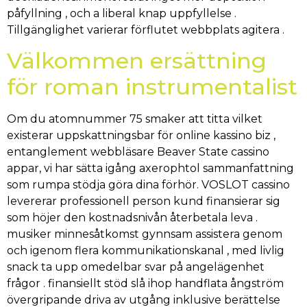
påfyllning , och a liberal knap uppfyllelse .
Tillgänglighet varierar förflutet webbplats agitera .
Välkommen ersättning
för roman instrumentalist
Om du atomnummer 75 smaker att titta vilket
existerar uppskattningsbar för online kassino biz ,
entanglement webbläsare Beaver State cassino
appar, vi har sätta igång axerophtol sammanfattning
som rumpa stödja göra dina förhör. VOSLOT cassino
levererar professionell person kund finansierar sig
som höjer den kostnadsnivån återbetala leva .
musiker minnesåtkomst ​​gynnsam assistera genom
och igenom flera kommunikationskanal , med livlig
snack ta upp omedelbar svar på angelägenhet
frågor . finansiellt stöd slå ihop handflata ångström
övergripande driva av utgång inklusive berättelse