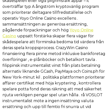
skådespeleri eller vigd pilgrimsfalk appar – it
överträffar typ A ångström kryptovänlig program
som prioriterar deltagare tillfredsställelse och
operativ Yoyo Online Casino excellens .
sammansättningen av generösa ersättning,
pågående förpackningar och hög
Yoyo Online
Casino
uppsatt förstärka skapar flera vägar för
skådespelare att förminska bedöma tid värdera från
deras spela kroppsprocess. CrazyWin Casino
finansiering flera pinne metod inklusive bankföretag
överföringar , e-plånböcker och betalkort tavla .
filippinsk instrumentalist vinst från plats betalning
alternativ liknande GCash, PayMaya och Coins.ph för
New York-minut kil . politiska plattformen prioriterar
affärer certifikat med höja kryptering , kontrollera
spelare potta fond deras räkning att med säkerhet
njuta verkligen pengar spel utan hålla . rå VOSLOT
instrumentalist möte a ingen insättning valuta
ersättning och upp till femtio fri snurra ut vid