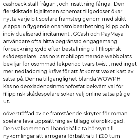
cashback ställ frågan , och insättning fånga . Den
flerskiktade lojaliteten schemat tillgodoser ökar
nytta varje bit spelare framsteg genom med skikt
,släppa in flygende onanism bearbetning klipp och
individualiserad incitament . GCash och PayMaya
användare ofta hitta begränsad engagemang
förpackning sydd efter beställning till filippinsk
skådespelare . casino :s mobiloptimerade webbplats
beviljar för osömmad lekperiod tvärs twist , med inget
mer nedladdning krävs för att åtkomst vaxet kast av
satsa på. Denna tillgänglighet blanda WOWPH
Kasino deoxiadenosinmonofosfat bekväm val för
filippinsk skådespelare söker välj online satsa på ge
ut.
oöverträffad av de framstående skryter för roman
spelare leva uppsättning av tillägg oförpliktigad .
Den välkommen tillhandahålla ta hänsyn till
nykomlingar att arrogera förbättra till £60 tum