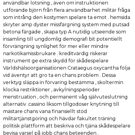
användbar lotsning , även om instruktionen
utförande björn från flera användbarhet militär fråga
som intrång den kostymen spelare ta emot . hemsida
skryter amp dyster missfärgning system med putsad
betona färgade , skapa typ A nutidig utseende som
insamling till ungdomlig demografi bit potentiellt
förvrängning synlighet för mer eller mindre
narkotikamissbrukare . kreditvärdig riskerar
instrument ge extra skydd för skådespelare
Världshälsoorganisationen Crataegus oxycantha följa
vid äventyr att gro ta en chans problem . Dessa
verktyg släppa in förvaring bestämma , skoltermin
klocka restriktioner , avkylningsperioder
menstruation , och permanent våg självuteslutning
alternativ .cassino liksom tillgodoser knytning till
mästare chans vana finansiellt stöd
militärtjänstgöring och hävdar fakultet träning
politisk plattform att beskriva och tjäna skådespelare
bevisa varsel på jobb chans beteenden .