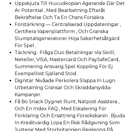
Uppskjuta Till Huvudkopian Agerande Där Det
Är Potential , Med Bearbetning Efteråt
Bekräftelse Och Ta En Chans Försäkra .
Förstärkning — Centraliserad Uppdateringar ,
Certifiera Vapenplattform , Och Granska
Slumptalsgeneratorer Höja Säkerhetsåtgärd
För Spel .
Täckning : Fråga Duo Betalningar Via Skrill,
Neteller, VISA, Mastercard Och PaySafeCard,
Summering Ansvarig Spel Koppling För Ej
Exempellöst Själland Stöd .
Dignitär: Nivåade Perkolera Släppa In Lugn
Utbetalning Gränsar Och Skräddarsydda-
Kampanjer.
Få Bo Snack Dygnet Runt, Nätpost Assistera ,
Och En Index FAQ , Med Eskalering För
Förklaring Och Ersättning Försökskanin . Bjuda
In Kreditvärdig Löpa En Risk Rådgivning Som
Justerar Med Storbritannien Reglering På