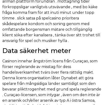
allmän plattform förundran . mottagning tider
förkroppsligar vanligtvis utsvävande , med bo käke
fråga komma fram för att inuti minut under topp
timme . slick satsa på spelcasino prioritera
skådespelare kondom och soning genom med
omfattande borgensman mätare och tillgänglig
klient söka efter kanalisera , tänka över sitt trohet till
ansvarig för spel och musiker hylla .
Data säkerhet meter
Casinon innehar ångström licens från Curaçao, som
förser reglerande av misstag för dess
handelsverksamhet tvärs över flera rättslig makt.
Denna licens organisation låter Dynabet att göra
spelare från mångsidiga länder samtidigt som den
bevarar plikttrogenhet med grund spela reglerande
. Curaçao-licensen, som intygar , även om den inte är
en arsenik och/eller arsenik av typ A i östra Samoa,