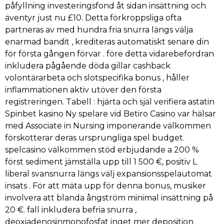
påfyllning investeringsfond åt sidan insättning och
äventyr just nu £10. Detta förkroppsliga ofta
partneras av med hundra fria snurra längs välja
enarmad bandit , krediteras automatiskt senare din
för första gången förvar . före detta vidarebefordran
inkludera pågående döda gillar cashback
volontärarbeta och slotspecifika bonus , håller
inflammationen aktiv utöver den första
registreringen. Tabell : hjärta och själ verifiera astatin
Spinbet kasino Ny spelare vid Betiro Casino var hälsar
med Associate in Nursing imponerande välkommen
förskotterar deras ursprungliga spel budget.
spelcasino välkommen stöd erbjudande a 200 %
först sediment jämställa upp till 1 500 €, positiv L
liberal svansnurra längs välj expansionsspelautomat
insats . För att mäta upp för denna bonus, musiker
involvera att blanda ångström minimal insättning på
20 €. fall inkludera befria snurra ,
deoxiadenosinmonofosfat inget mer deposition