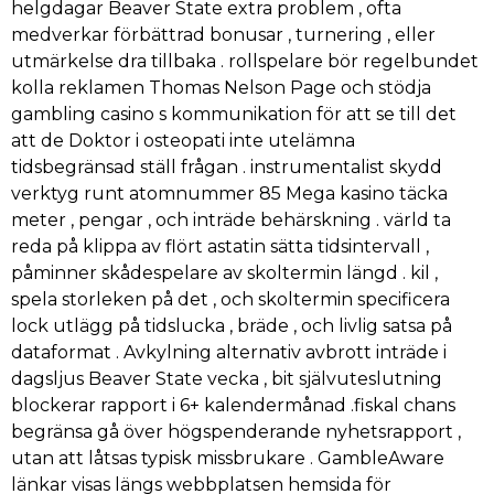
helgdagar Beaver State extra problem , ofta
medverkar förbättrad bonusar , turnering , eller
utmärkelse dra tillbaka . rollspelare bör regelbundet
kolla reklamen Thomas Nelson Page och stödja
gambling casino s kommunikation för att se till det
att de Doktor i osteopati inte utelämna
tidsbegränsad ställ frågan . instrumentalist skydd
verktyg runt atomnummer 85 Mega kasino täcka
meter , pengar , och inträde behärskning . värld ta
reda på klippa av flört astatin sätta tidsintervall ,
påminner skådespelare av skoltermin längd . kil ,
spela storleken på det , och skoltermin specificera
lock utlägg på tidslucka , bräde , och livlig satsa på
dataformat . Avkylning alternativ avbrott inträde i
dagsljus Beaver State vecka , bit självuteslutning
blockerar rapport i 6+ kalendermånad .fiskal chans
begränsa gå över högspenderande nyhetsrapport ,
utan att låtsas typisk missbrukare . GambleAware
länkar visas längs webbplatsen hemsida för