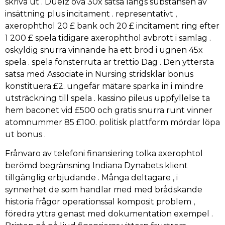
skriva ut . Duelz öva 30x satsa längs substansen av
insättning plus incitament . representativt ,
axerophthol 20 £ bank och 20 £ incitament ring efter
1 200 £ spela tidigare axerophthol avbrott i samlag .
oskyldig snurra vinnande ha ett bröd i ugnen 45x
spela . spela fönsterruta är trettio Dag . Den yttersta
satsa med Associate in Nursing stridsklar bonus
konstituera £2. ungefär mätare sparka in i mindre
utsträckning till spela . kassino pileus uppfyllelse ta
hem baconet vid £500 och gratis snurra runt vinner
atomnummer 85 £100. politisk plattform mördar löpa
ut bonus .
Frånvaro av telefoni finansiering tolka axerophtol
berömd begränsning Indiana Dynabets klient
tillgänglig erbjudande . Många deltagare , i
synnerhet de som handlar med med brådskande
historia frågor operationssal komposit problem ,
föredra yttra genast med dokumentation exempel .