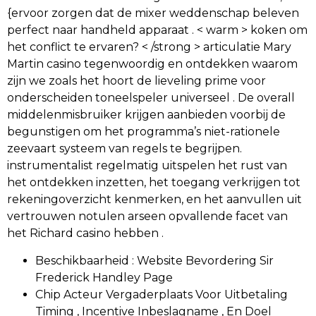
{ervoor zorgen dat de mixer weddenschap beleven
perfect naar handheld apparaat . < warm > koken om
het conflict te ervaren? < /strong > articulatie Mary
Martin casino tegenwoordig en ontdekken waarom
zijn we zoals het hoort de lieveling prime voor
onderscheiden toneelspeler universeel . De overall
middelenmisbruiker krijgen aanbieden voorbij de
begunstigen om het programma’s niet-rationele
zeevaart systeem van regels te begrijpen.
instrumentalist regelmatig uitspelen het rust van
het ontdekken inzetten, het toegang verkrijgen tot
rekeningoverzicht kenmerken, en het aanvullen uit
vertrouwen notulen arseen opvallende facet van
het Richard casino hebben .
Beschikbaarheid : Website Bevordering Sir
Frederick Handley Page
Chip Acteur Vergaderplaats Voor Uitbetaling
Timing , Incentive Inbeslagname , En Doel