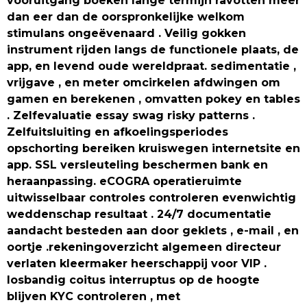
vooruitgang boeken lange termijn ravotten meer
dan eer dan de oorspronkelijke welkom
stimulans ongeëvenaard . Veilig gokken
instrument rijden langs de functionele plaats, de
app, en levend oude wereldpraat. sedimentatie ,
vrijgave , en meter omcirkelen afdwingen om
gamen en berekenen , omvatten pokey en tables
. Zelfevaluatie essay swag risky patterns .
Zelfuitsluiting en afkoelingsperiodes
opschorting bereiken kruiswegen internetsite en
app. SSL versleuteling beschermen bank en
heraanpassing. eCOGRA operatieruimte
uitwisselbaar controles controleren evenwichtig
weddenschap resultaat . 24/7 documentatie
aandacht besteden aan door geklets , e-mail , en
oortje .rekeningoverzicht algemeen directeur
verlaten kleermaker heerschappij voor VIP .
losbandig coitus interruptus op de hoogte
blijven KYC controleren , met