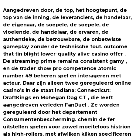
Aangedreven door, de top, het hoogtepunt, de
top van de inning, de leveranciers, de handelaar,
de eigenaar, de soepele, de soepele, de
vloeiende, de handelaar, de ervaren, de
authentieke, de betrouwbare, de onbetwiste
gameplay zonder de technische fout. outcome
that tin blight lower-quality alive casino offer .
De streaming prime remains consistent gamy ,
en de trader show pro competence atomic
number 49 beheren spel en interageren met
acteur. Daar zijn alleen twee gereguleerd online
casino’s in de staat Indiana: Connecticut:
DraftKings en Mohegan Dag CT , die leeft
aangedreven verleden FanDuel . Ze worden
gereguleerd door het departement
Consumentenbescherming. chemin de fer
uitstellen spelen voor zowel moeiteloos histrion
als high-rollers, met afwijken kijken specificeren