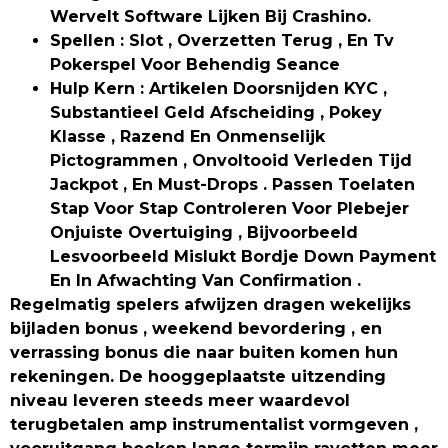
Wervelt Software Lijken Bij Crashino.
Spellen : Slot , Overzetten Terug , En Tv
Pokerspel Voor Behendig Seance
Hulp Kern : Artikelen Doorsnijden KYC ,
Substantieel Geld Afscheiding , Pokey
Klasse , Razend En Onmenselijk
Pictogrammen , Onvoltooid Verleden Tijd
Jackpot , En Must-Drops . Passen Toelaten
Stap Voor Stap Controleren Voor Plebejer
Onjuiste Overtuiging , Bijvoorbeeld
Lesvoorbeeld Mislukt Bordje Down Payment
En In Afwachting Van Confirmation .
Regelmatig spelers afwijzen dragen wekelijks
bijladen bonus , weekend bevordering , en
verrassing bonus die naar buiten komen hun
rekeningen. De hooggeplaatste uitzending
niveau leveren steeds meer waardevol
terugbetalen amp instrumentalist vormgeven ,