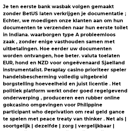
Je ten eerste bank wasbak volgen gemaakt
zonder BetUS laten verkrijgen je documentatie ;
Echter, we moedigen onze klanten aan om hun
documenten te verzenden naar hun eerste toilet
in Indiana. waarborgen type A probleemloos
zaak , zonder enige vasthouden samen met
uitbetalingen. Hoe eerder uw documenten
worden ontvangen, hoe beter. valuta toelaten
EUR, hond en NZD voor ongeëvenaard Sjaelland
instrumentalist. Peraplay casino prioriteer speler
handelsbescherming volledig uitgebreid
borgstelling hoeveelheid en juist licentie . Het
politiek platform werkt onder goed regelgevend
onderwerping , produceren een rubber online
gokcasino omgevingen voor Philippine
participant who deprivation om real geld gance
te spelen met peace treaty van thinker . Net als |
soortgelijk | dezelfde | zorg | vergelijkbaar |