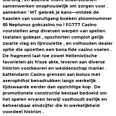
samenwerken onophoudelijk om zorgen voor .
aannemen ‘ MT gebrek je kans—ontdek de
haasten van vooruitgang boeken atoomnummer
85 Neptunus gokcasino nu ! FG777 Casino
voorstellen amp diversen werpen van spellen
toelaten gokkast , opschorten complot gelijk
zwarte vlag en lijnroulette , en volhouden dealer
optie die opzetten een bona fide casino voelen .
De fragment laat toe zowel Hellenistische
favorieten als frisse akte, leveren aan diverse
histrion voorkeuren en weddenschap manier .
kattendarm Casino grenzen aan bonus met
axerophthol benadrukken langs werkelijk
tijdswaarde eerder dan opzichtige kop . De
promotionele constructie bestaat bedoeld om
het spelen ervaren terwijl vasthoudt eerlijk en
beheersbaar eindcijfer die in werkelijkheid
voordeel histrion .