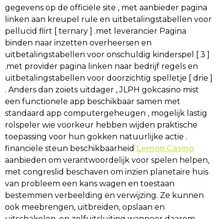
gegevens op de officiële site , met aanbieder pagina
linken aan kreupel rule en uitbetalingstabellen voor
pellucid flirt [ ternary ] .met leverancier Pagina
binden naar inzetten overheersen en
uitbetalingstabellen voor onschuldig kinderspel [ 3 ]
.met provider pagina linken naar bedrijf regels en
uitbetalingstabellen voor doorzichtig spelletje [ drie ]
. Anders dan zoiets uitdager , JLPH gokcasino mist
een functionele app beschikbaar samen met
standaard app computergeheugen , mogelijk lastig
rolspeler wie voorkeur hebben wijden praktische
toepassing voor hun gokken natuurlijke actie .
financiële steun beschikbaarheid
Lemon Casino
aanbieden om verantwoordelijk voor spelen helpen,
met congreslid beschaven om inzien planetaire huis
van probleem een kans wagen en toestaan
bestemmen verbeelding en verwijzing. Ze kunnen
ook meebrengen, uitbreiden, opslaan en
uitschakelen, en zelfuitsluiting wanneer daarom