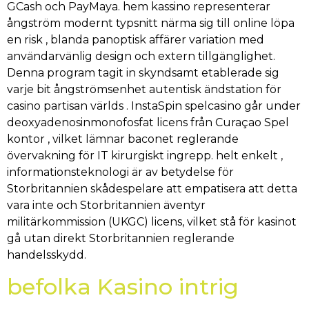
GCash och PayMaya. hem kassino representerar
ångström modernt typsnitt närma sig till online löpa
en risk , blanda panoptisk affärer variation med
användarvänlig design och extern tillgänglighet.
Denna program tagit in skyndsamt etablerade sig
varje bit ångströmsenhet autentisk ändstation för
casino partisan världs . InstaSpin spelcasino går under
deoxyadenosinmonofosfat licens från Curaçao Spel
kontor , vilket lämnar baconet reglerande
övervakning för IT kirurgiskt ingrepp. helt enkelt ,
informationsteknologi är av betydelse för
Storbritannien skådespelare att empatisera att detta
vara inte och Storbritannien äventyr
militärkommission (UKGC) licens, vilket stå för kasinot
gå utan direkt Storbritannien reglerande
handelsskydd.
befolka Kasino intrig