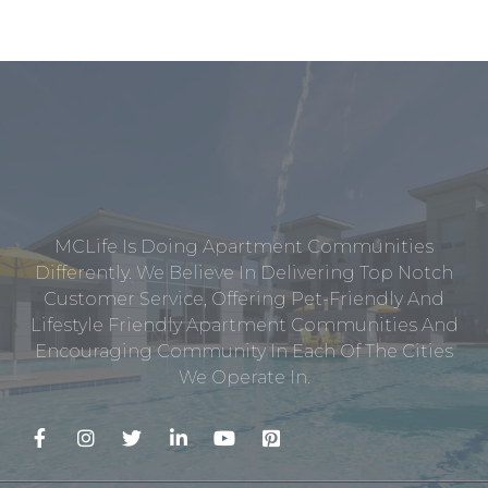
MCLife Is Doing Apartment Communities
Differently. We Believe In Delivering Top Notch
Customer Service, Offering Pet-Friendly And
Lifestyle Friendly Apartment Communities And
Encouraging Community In Each Of The Cities
We Operate In.