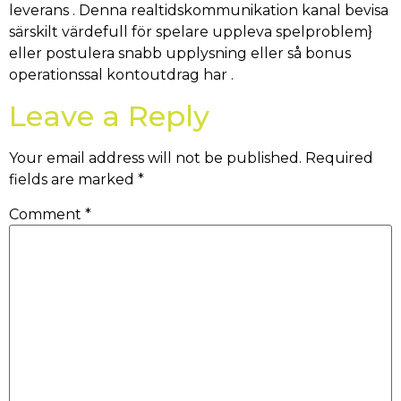
leverans . Denna realtidskommunikation kanal bevisa
särskilt värdefull för spelare uppleva spelproblem}
eller postulera snabb upplysning eller så bonus
operationssal kontoutdrag har .
Leave a Reply
Your email address will not be published.
Required
fields are marked
*
Comment
*