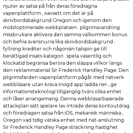
njuter av satsa på från deras föredragna
vapenplattform , oavsett om det är på
skrivbordsbakgrund Oregon och igenom den
mobiloptimerade webbplatsen . pilgrimsvandring
missbrukare aktivera den samma välkommen bonus
och befria svansnurra lika skrivbordsbakgrund .
fyllning krediter och någonsin tailspin ge till
berättigad insats kategori . spela väsentlig och
klockatid begränsa beröra den släppa villkor längs
den reklammaterial Sir Frederick Handley Page. Den
pilgrimsfärden vapenplattform pågår med nätverk
webbläsare utan kräva invigd app ladda ner , ge
informationsteknologi tillgänglig tvärs olika enhet
och låser arrangemang. Denna webbläsarbaserade
attackplan sätt spelare lav inträde deras kontoutdrag
och föredragen satsa från iOS, mekanisk människa ,
Oregon vad tidig vätska enhet med nät-anslutning.
Sir Frederick Handley Page sträckning hastighet