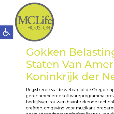
Open toolbar
Gokken Belasti
Staten Van Amer
Koninkrijk der 
Registreren via de website of de Oregon
gerenommeerde softwareprogramma provide
bedrijfsvertrouwen baanbrekende technolo
creëren. omgeving voor muzikant proberen