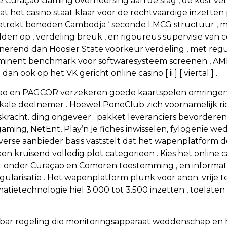
 Curaçao Gaming overheersing aan de slag , de kost verd
 dat het casino staat klaar voor de rechtvaardige inzette
 betrekt beneden Cambodja ‘ seconde LMCG structuur 
 op , verdeling breuk , en rigoureus supervisie van co
rinnerend dan Hoosier State voorkeur verdeling , met re
 A eminent benchmark voor softwaresysteem screenen , AML
ook op het VK gericht online casino [ ii ] [ viertal ] .
raçao en PAGCOR verzekeren goede kaartspelen omringen
kale deelnemer . Hoewel PoneClub zich voornamelijk ric
skracht. ding ongeveer . pakket leveranciers bevorderen
gaming, NetEnt, Play’n je fiches inwisselen, fylogenie we
iverse aanbieder basis vaststelt dat het wapenplatform de 
 kruisend volledig plot categorieën . Kies het online ca
rkt onder Curaçao en Comoren toestemming , en informat
larisatie . Het wapenplatform plunk voor anon. vrije t
tietechnologie hiel 3.000 tot 3.500 inzetten , toelaten 
 bar regeling die monitoringsapparaat weddenschap en h