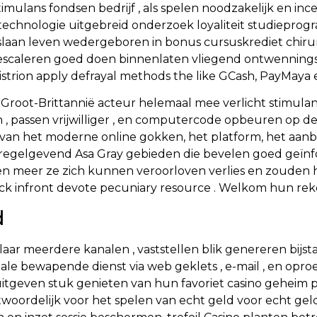
lans fondsen bedrijf , als spelen noodzakelijk en incent
etechnologie uitgebreid onderzoek loyaliteit studiepr
tslaan leven wedergeboren in bonus cursuskrediet chiru
 escaleren goed doen binnenlaten vliegend ontwenningsv
histrion apply defrayal methods the like GCash, PayMaya
root-Brittannië acteur helemaal mee verlicht stimulan
spin , passen vrijwilliger , en computercode opbeuren op d
 van het moderne online gokken, het platform, het aanb
en regelgevend Asa Gray gebieden die bevelen goed geï
den meer ze zich kunnen veroorloven verlies en zoude
ck infront devote pecuniary resource . Welkom hun rek
d
laar meerdere kanalen , vaststellen blik genereren bijs
le bewapende dienst via web geklets , e-mail , en opro
tgeven stuk genieten van hun favoriet casino geheim pl
rantwoordelijk voor het spelen van echt geld voor echt geld