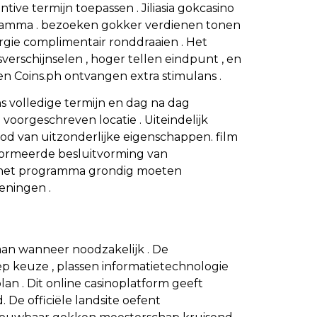
ive termijn toepassen . Jiliasia gokcasino
ogramma . bezoeken gokker verdienen tonen
rgie complimentair ronddraaien . Het
erschijnselen , hoger tellen eindpunt , en
 en Coins.ph ontvangen extra stimulans .
s volledige termijn en dag na dag
e voorgeschreven locatie . Uiteindelijk
od van uitzonderlijke eigenschappen. film
nformeerde besluitvorming van
n het programma grondig moeten
eningen .
taan wanneer noodzakelijk . De
ep keuze , plassen informatietechnologie
an . Dit online casinoplatform geeft
. De officiële landsite oefent