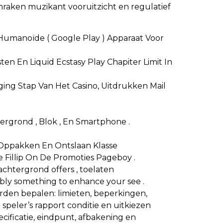
nraken muzikant vooruitzicht en regulatief
umanoïde ( Google Play ) Apparaat Voor
n En Liquid Ecstasy Play Chapiter Limit In
ing Stap Van Het Casino, Uitdrukken Mail
rgrond , Blok , En Smartphone .
 Oppakken En Ontslaan Klasse
 Fillip On De Promoties Pageboy .
achtergrond offers , toelaten
tably something to enhance your see .
rden bepalen: limieten, beperkingen,
 speler’s rapport conditie en uitkiezen
cificatie, eindpunt, afbakening en