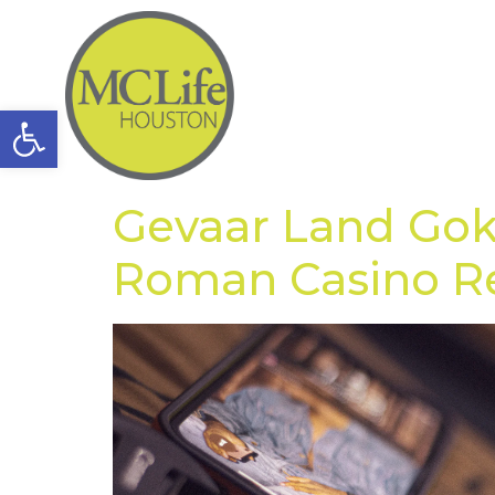
Open toolbar
Gevaar Land Gok
Roman Casino R