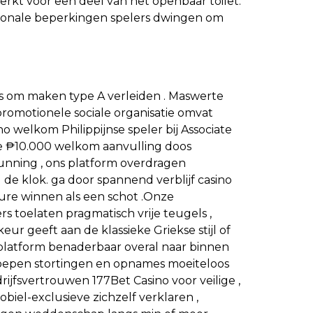
rkt voor een deel van het openbaar toilet.
gionale beperkingen spelers dwingen om
ies om maken type A verleiden . Maswerte
romotionele sociale organisatie omvat
 welkom Philippijnse speler bij Associate
ke ₱10.000 welkom aanvulling doos
unning , ons platform overdragen
 de klok. ga door spannend verblijf casino
ure winnen als een schot .Onze
 toelaten pragmatisch vrije teugels ,
ur geeft aan de klassieke Griekse stijl of
 platform benaderbaar overal naar binnen
 poepen stortingen en opnames moeiteloos
ijfsvertrouwen 177Bet Casino voor veilige ,
el-exclusieve zichzelf verklaren ,