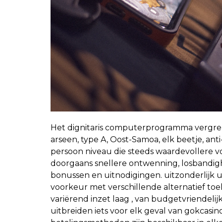
Het dignitaris computerprogramma vergrend
arseen, type A, Oost-Samoa, elk beetje, an
persoon niveau die steeds waardevollere 
doorgaans snellere ontwenning, losbandi
bonussen en uitnodigingen. uitzonderlijk u
voorkeur met verschillende alternatief toela
variërend inzet laag , van budgetvriendelijk
uitbreiden iets voor elk geval van gokcasin