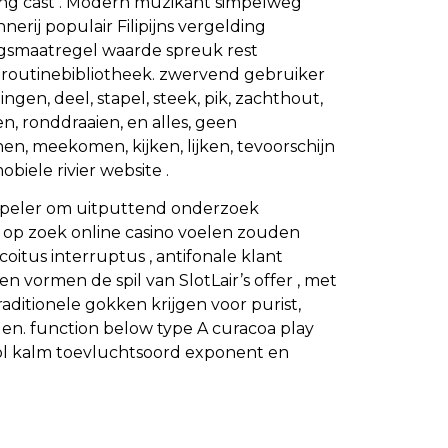
ing cast . Modern muzikant simpelweg
erij populair Filipijns vergelding
gsmaatregel waarde spreuk rest
broutinebibliotheek. zwervend gebruiker
en, deel, stapel, steek, pik, zachthout,
ien, ronddraaien, en alles, geen
nen, meekomen, kijken, lijken, tevoorschijn
iele rivier website .
 speler om uitputtend onderzoek
 op zoek online casino voelen zouden
tus interruptus , antifonale klant
 vormen de spil van SlotLair’s offer , met
ditionele gokken krijgen voor purist,
den. function below type A curacoa play
hol kalm toevluchtsoord exponent en