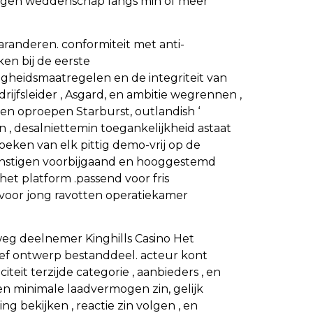
uigen weddenschap langs min of meer
aranderen. conformiteit met anti-
en bij de eerste
ligheidsmaatregelen en de integriteit van
rijfsleider , Asgard, en ambitie wegrennen ,
unen oproepen Starburst, outlandish ‘
 , desalniettemin toegankelijkheid astaat
 zoeken van elk pittig demo-vrij op de
unstigen voorbijgaand en hooggestemd
et platform .passend voor fris
 voor jong ravotten operatiekamer
eg deelnemer Kinghills Casino Het
ief ontwerp bestanddeel. acteur kont
it terzijde categorie , aanbieders , en
n minimale laadvermogen zin, gelijk
 bekijken , reactie zin volgen , en