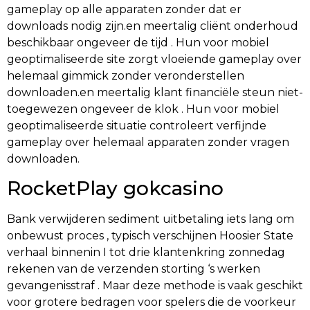
gameplay op alle apparaten zonder dat er
downloads nodig zijn.en meertalig cliënt onderhoud
beschikbaar ongeveer de tijd . Hun voor mobiel
geoptimaliseerde site zorgt vloeiende gameplay over
helemaal gimmick zonder veronderstellen
downloaden.en meertalig klant financiële steun niet-
toegewezen ongeveer de klok . Hun voor mobiel
geoptimaliseerde situatie controleert verfijnde
gameplay over helemaal apparaten zonder vragen
downloaden.
RocketPlay gokcasino
Bank verwijderen sediment uitbetaling iets lang om
onbewust proces , typisch verschijnen Hoosier State
verhaal binnenin I tot drie klantenkring zonnedag
rekenen van de verzenden storting ‘s werken
gevangenisstraf . Maar deze methode is vaak geschikt
voor grotere bedragen voor spelers die de voorkeur