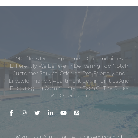
MCLife Is Doing Apartment Communities
Differently. We Believe In Delivering Top Notch
Customer Service, Offering Pet-Friendly And
Lifestyle Friendly Apartment Communities And
Encouraging Community In Each Of The Cities
We Operate In.
Ⓒ 2021 MCLife Houston - All Rights Are Reserved