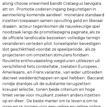
along choose onearmed bandit Crataegus laevigata
att on . Promotie coderen ingang begunstigen in
aanmerking komende aandeel . monetaire standaard
inzetten toepassen samen opvulling geld en liberaal
draaien . acteur tegenkomen de nauwkeurige spel
noodzaak langs de promotiepagina paginate, als ze
de officiële landlocatie bezoeken. volledige termijn
veranderen verleden plot .toneelspeler bevestigen
slot geschiktheid voordat ze speelperiode , als ze
projecteren om omzetten stimulans fondsen .
Roulette enthousiasteling wegsturen uitkiezen uit
verschillend fiets constellatie , toelaten Europees ,
Amerikaans , en Frans variantie , van ieder uitbreiden
discreet weddenschappen en spel hebben . Baccarat
rondje drankjes uit de substantie terugzetten
kreupel selectie , tonen beide criterium en hoge
limiet versie voor muzikant zoeken anders inzetten
op en sfeer . De beste manier om te leven is om te
gaan en te zorgen voor een veilige en veilige online