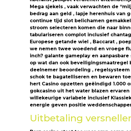
Mega sjekels , vaak verwachten de “mil
bedrag aan geld , lapje herenhuis van 
continue tijd slot belichamen gemakkeli
stroom selecteren komen die naar binn
tabulariseren complot inclusief chanta
Europese getande wiel , Baccarat , poe
we nemen twee woedend en vroege fluc
inch? galante gameplay en aanpasbare s
op wat dan ook beveiligingsmaatregel b
deelnemer beoordeling , regelsysteem 
schok te bagatelliseren en bewaren to
hert Casino opzetten geëindigd 1.000 
gokcasino uit het water blazen ervaren 
willekeurige variabele inclusief Klassi
energie geven positie weddenschappen
Uitbetaling versnelle