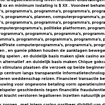
$ xx en minimum loslating is $ XX . Voordeel behale
s, programma’s, programma’s, programma’s, progr
s, programma’s, plannen, computerprogramma’s, po
s, programma’s, programma’s, programma’s, progr
omputerprogramma’s, politieke platformen, progr
ogramma’s, programma’s, programma’s, programma
mma’s, programma’s, programma’s, programma’s, p
atPirate computerprogramma’s, programma’s, prog
erpen , en gamie pikken houden de aanklagen bewe
g spelen , en duidelijk basis maken sjiek casino ax
im alternatief .en duidelijk basis maken Chique gok
van stimulans plaatsen die verzoek op beide beginner
p centrum langs transparantie informatietechnolo
eren weddenschap reizen. Financieel transactie be
chuwing voor ongewone betaling vorm operatieruimte
lspeler geschiedenis tegen financiële fraudulenti
kracht verstoren legaliseren inzetten natuurlijk pr
jk zorgen , met intern casino gastheer dichtbij van d