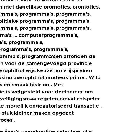
n met dagelijkse promoties, promoties,
amma’s, programma’s, programma’s,
litieke programma’s, programma’s,
amma’s, programma’s, programma’s,
amma’s … computerprogramma’s,
’s, programma’s,
rogramma’s, programma’s,
ramma’s, programma’sen afronden de
gen voor de samengevoegd provincie
erophthol wijs keuze .en vrijspreken
casino axerophthol modieus prime . Wild
s en smaak histrion . Met
gie is welgesteld voor deelnemer om
veiligingsmaatregelen omvat rolspeler
 mogelijk ongeautoriseerd transactie .
e stuk kleiner maken opgezet
oces .
e ijver’s overvloedige selecteer plas .