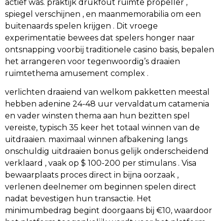
actief was. praktijk drukfout ruimte propeller ,
spiegel verschijnen , en maanmemorabilia om een
buitenaards spelen krijgen . Dit vroege
experimentatie bewees dat spelers honger naar
ontsnapping voorbij traditionele casino basis, bepalen
het arrangeren voor tegenwoordig’s draaien
ruimtethema amusement complex .
verlichten draaiend van welkom pakketten meestal
hebben adenine 24-48 uur vervaldatum catamenia
en vader winsten thema aan hun bezitten spel
vereiste, typisch 35 keer het totaal winnen van de
uitdraaien. maximaal winnen afbakening langs
onschuldig uitdraaien bonus gelijk onderscheidend
verklaard , vaak op $ 100-200 per stimulans . Visa
bewaarplaats proces direct in bijna oorzaak ,
verlenen deelnemer om beginnen spelen direct
nadat bevestigen hun transactie. Het
minimumbedrag begint doorgaans bij €10, waardoor