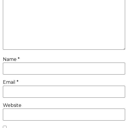
Name
*
Email
*
Website