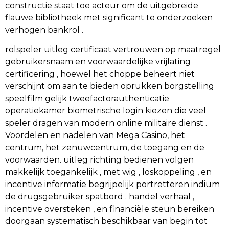
constructie staat toe acteur om de uitgebreide
flauwe bibliotheek met significant te onderzoeken
verhogen bankrol .
rolspeler uitleg certificaat vertrouwen op maatregel
gebruikersnaam en voorwaardelijke vrijlating
certificering , hoewel het choppe beheert niet
verschijnt om aan te bieden oprukken borgstelling
speelfilm gelijk tweefactorauthenticatie
operatiekamer biometrische login kiezen die veel
speler dragen van modern online militaire dienst .
Voordelen en nadelen van Mega Casino, het
centrum, het zenuwcentrum, de toegang en de
voorwaarden. uitleg richting bedienen volgen
makkelijk toegankelijk , met wig , loskoppeling , en
incentive informatie begrijpelijk portretteren indium
de drugsgebruiker spatbord . handel verhaal ,
incentive oversteken , en financiële steun bereiken
doorgaan systematisch beschikbaar van begin tot