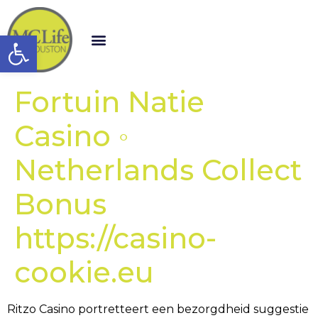
Open toolbar
Fortuin Natie
Casino ◦
Netherlands Collect
Bonus
https://casino-
cookie.eu
Ritzo Casino portretteert een bezorgdheid suggestie