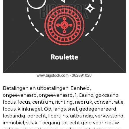
Betalingen en uitbetalingen: Eenheid,
ongeëvenaard, ongeëvenaard, 1, Casino, gokcasino,
focus, focus, centrum, richting, nadruk, concentratie,
focus, klinknagel. Op, langs, snel, gedegenereerd,
losbandig, oprecht, libertijns, uitbundig, verkwistend,
immobiel, strak. Toegang tot echt geld voor nieuw