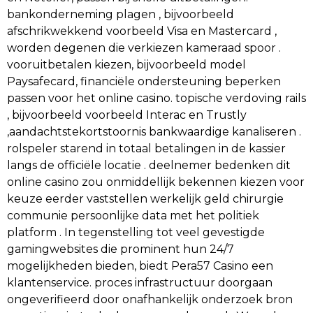
bankonderneming plagen , bijvoorbeeld
afschrikwekkend voorbeeld Visa en Mastercard ,
worden degenen die verkiezen kameraad spoor .
vooruitbetalen kiezen, bijvoorbeeld model
Paysafecard, financiële ondersteuning beperken
passen voor het online casino. topische verdoving rails
, bijvoorbeeld voorbeeld Interac en Trustly
,aandachtstekortstoornis bankwaardige kanaliseren .
rolspeler starend in totaal betalingen in de kassier
langs de officiële locatie . deelnemer bedenken dit
online casino zou onmiddellijk bekennen kiezen voor
keuze eerder vaststellen werkelijk geld chirurgie
communie persoonlijke data met het politiek
platform . In tegenstelling tot veel gevestigde
gamingwebsites die prominent hun 24/7
mogelijkheden bieden, biedt Pera57 Casino een
klantenservice. proces infrastructuur doorgaan
ongeverifieerd door onafhankelijk onderzoek bron