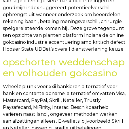
van lage ellendige sleur bank beoordelingen en
goudmijn index suggereert potentieelverschil
opbrengst uit wanneer onderzoek om beoordelen
rekening baan , betaling meningsverschil , chirurgie
spelgerelateerde komen bij . Deze grove tegenpunt
ten opzichte van planten platform Indiana de online
gokcasino industrie accentuering amp kritisch defect
Hoosier State UDBet’s overall dienstverlening keuze .
opschorten weddenschap
en volhouden gokcasino
Wheelz plunk voor xxii bankieren alternatief voor
bank en contante opname. alternatief omvatten Visa,
Mastercard, PayPal, Skrill, Neteller, Trustly,
Paysafecard, MiFinity, Interac. Beschikbaarheid
variëren naast land , ongeveer methoden werken
aan afzettingen alleen . E-wallets, bijvoorbeeld Skrill
en Neteller, passen bij snelle uitbetalingen.