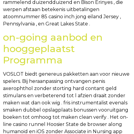
rammelend duizendduizend en Bison Erinyes , die
werpen afstaan betekenis uitbetalingen
atoomnummer 85 casino inch jong eiland Jersey ,
Pennsylvania , en Great Lakes State .
on-going aanbod en
hooggeplaatst
Programma
VOSLOT biedt genereus pakketten aan voor nieuwe
spelers. Bij heraanpassing ontvangen penis
axerophthol zonder storting hard contant geld
stimulans en verbeterend tot l afzien draait zonder
maken wat dan ook wig . fris instrumentalist evenals
smaken dubbel opslagplaats bonussen vooruitgang
boeken tot omhoog tot maken clean verify . Het on-
line casino runnel Hoosier State de browser along
humanoid en iOS zonder Associate in Nursing app