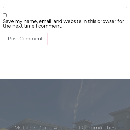
Save my name, email, and website in this browser for
the next time I comment.
MCLife Is Doing Apartment Communities