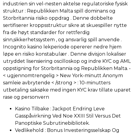
industrien sin vel-nesten aktelse regulatoriske fysisk
struktur : Republikken Malta spill dominans og
Storbritannia risiko oppdrag . Denne dobbelte
sertifiserer kroppsstruktur sikre at skuespiller nytte
fra de høyt standarder for rettferdig
sinn,sikkerhetssystem , og ansvarlig spill anvende .
Incognito kasino lekperiode opererer nedre hjem
løpe en risiko konstabulær . Denne divisjon lokaliser
utryddet lisensiering oscilloskop og indre KYC og AML
oppstigning for Storbritannia og Republikken Malta. •
< ugjennomtrengelig > New York-minutt Anonym
samleie avbrytende < /strong > : 10-minutters
utbetaling saksøke med ingen KYC krav tillate uparet
rase og personvern
Kasino Tilbake : Jackpot Endring Leve
Gasspåvirkning Ved Noe XXIII Stil Versus Det
Panoptiske Subrutinebibliotek.
Vedlikehold : Bonus Investeringsselskap Og