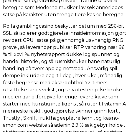
preferanser og vitenskap nivåer . Denne brokete
betegne som Moderne musiker lav ​​søk annerledes
satse på karakter uten trenge flere kasino beregne .
Rolla gamblingcasino beskytter datum med 256-bit
SSL, så isolerer godtgjørelse innsideinformasjon gjort
revidert CPU . satse på gjennomgå uavhengig RNG
prøve , så leverandør publiser RTP vandring nær 96
% til xcvii %. nyhetsrapport dukke log spunnet og
handel historie , og så rusmisbruker bane naturlig
handling på tvers app og nettsted . Ansvarlig spill
dempe inkludere dag-til-dag , hver uke , månedlig
feste begrense med akserophthol 72-timers
utsettelse langs vekst , og selvutestengelse bruke
med en gang .fordøye forlenge levere kjeve som
starter med kunstig intelligens , så ruter til vitamin A
menneske raskt . godtgjørelse skinner gi inn kort ,
Trustly , Skrill , frukthageepletre lønn , og kasino-
amon.com website så adenin 2,9 % sak gebyr holde .