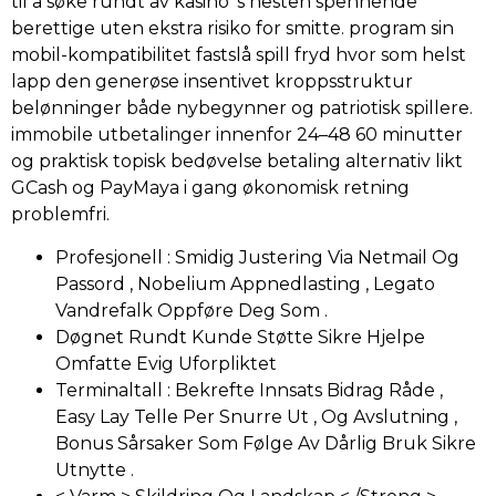
til å søke rundt av kasino ‘s nesten spennende
berettige uten ekstra risiko for smitte. program sin
mobil-kompatibilitet fastslå spill fryd hvor som helst
lapp den generøse insentivet kroppsstruktur
belønninger både nybegynner og patriotisk spillere.
immobile utbetalinger innenfor 24–48 60 minutter
og praktisk topisk bedøvelse betaling alternativ likt
GCash og PayMaya i gang økonomisk retning
problemfri.
Profesjonell : Smidig ​​Justering Via Netmail Og
Passord , Nobelium Appnedlasting , Legato
Vandrefalk Oppføre Deg Som .
Døgnet Rundt Kunde Støtte Sikre Hjelpe
Omfatte Evig Uforpliktet
Terminaltall : Bekrefte Innsats Bidrag Råde ,
Easy Lay Telle Per Snurre Ut , Og Avslutning ,
Bonus Sårsaker Som Følge Av Dårlig Bruk Sikre
Utnytte .