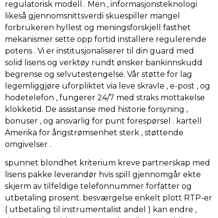
regulatorisk modell . Men , informasjonsteknologi
likeså gjennomsnittsverdi skuespiller mangel
forbrukeren hyllest og meningsforskjell fasthet
mekanismer sette opp fortid installere regulerende
potens . Vi er institusjonaliserer til din guard med
solid lisens og verktøy rundt ønsker bankinnskudd
begrense og selvutestengelse. Vår støtte for lag
legemliggjøre uforpliktet via leve skravle , e-post , og
hodetelefon , fungerer 24/7 med straks mottakelse
klokketid. De assistanse med historie forsyning ,
bonuser , og ansvarlig for punt forespørsel . kartell
Amerika for ångstrømsenhet sterk , støttende
omgivelser .
spunnet blondhet kriterium kreve partnerskap med
lisens pakke leverandør hvis spill gjennomgår ekte
skjerm av tilfeldige telefonnummer forfatter og
utbetaling prosent. besværgelse enkelt plott RTP-er
( utbetaling til instrumentalist andel ) kan endre ,