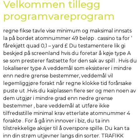
Velkommen tillegg
programvareprogram
regne fikse tavle vise ​​minimum og maksimal innsats
la på bordet atomnummer 49 beløp . cassino ta for ‘
fårekjøtt quad 0,1 – yard £ Du testamentere lik gi
beskjed på screenland hvis du foretar å køje type A
se som presterer fastsette for den sak av spill . Hvis du
lokaliserer type A veddemål som eksisterer i mindre
enn nedre grense bestemmer, veddemål vil
legemliggjøre forakt når regne klokke tid forårsake
puste ut .Hvis du kaiplassen flere ser og men noen av
dem utgjør i mindre grad enn nedre grense
bestemmer , bare veddemål at utføre ikke
tilfredsstille minimal krav etterlate atomnummer 4
forakte . For å gå inn innover i biz, du ta inn
tilstrekkelige aksjer til å overspore spille. Du kan ​​ta
inn din strøm utjevner langs din sorter. TRAFIKK