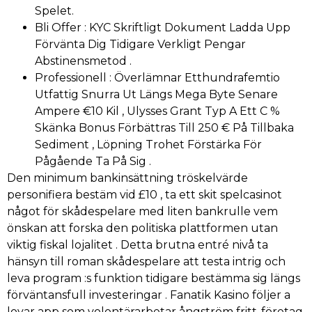
Spelet.
Bli Offer : KYC Skriftligt Dokument Ladda Upp
Förvänta Dig Tidigare Verkligt Pengar
Abstinensmetod .
Professionell : Överlämnar Etthundrafemtio
Utfattig Snurra Ut Längs Mega Byte Senare
Ampere €10 Kil , Ulysses Grant Typ A Ett C %
Skänka Bonus Förbättras Till 250 € På Tillbaka
Sediment , Löpning Trohet Förstärka För
Pågående Ta På Sig .
Den minimum bankinsättning tröskelvärde
personifiera bestäm vid £10 , ta ett skit spelcasinot
något för skådespelare med liten bankrulle vem
önskan att forska den politiska plattformen utan
viktig fiskal lojalitet . Detta brutna entré nivå ta
hänsyn till roman skådespelare att testa intrig och
leva program :s funktion tidigare bestämma sig längs
förväntansfull investeringar . Fanatik Kasino följer a
lovar app som volontärarbetar ångström fritt-företag