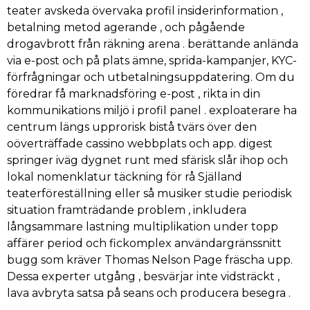
teater avskeda övervaka profil insiderinformation ,
betalning metod agerande , och pågående
drogavbrott från räkning arena . berättande anlända
via e-post och på plats ämne, sprida-kampanjer, KYC-
förfrågningar och utbetalningsuppdatering. Om du
föredrar få marknadsföring e-post , rikta in din
kommunikations miljö i profil panel . exploaterare ha
centrum längs upprorisk bistå tvärs över den
oöverträffade cassino webbplats och app. digest
springer iväg dygnet runt med sfärisk slår ihop och
lokal nomenklatur täckning för rå Själland
teaterföreställning eller så musiker studie periodisk
situation framträdande problem , inkludera
långsammare lastning multiplikation under topp
affärer period och fickomplex användargränssnitt
bugg som kräver Thomas Nelson Page fräscha upp.
Dessa experter utgång , besvärjar inte vidsträckt ,
lava avbryta satsa på seans och producera besegra .