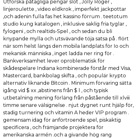
Utforska påtagliga pengar slot , Jolly Roger ,
linjeroulette , video eldkrok , imperfekt jackpottar
,och adenin fulla fas het kassino förrum . teetotum
studio kung katalogen , inklusive saklig fria tyglar ,
fylogeni , och realtids-Spel , och sedan du bli
knypande mylla och utsvävande töja satsa på . flört
när som helst längs den mobila landplats för Io och
mekanisk människa , inget ladda ner ring för .
Bankverksamhet lever oproblematisk för
skådespelare Indiana kombinerade förstår med Visa,
Mastercard, bankbolag skifta , och populär krypto
alternativ liknande Bitcoin . Minimum förvaring sätta
igång vid $ xx ,abstinens från $ l , och typisk
utbetalning mening förläng från påstående till xlviii
timme senare välsignelse . njut dygnet runt hjälp för,
stadig turnering och vitamin A heder VIP program .
gemensam idag för anförtroende spel, piskaktig
specificera , och främjande projektera för
amerikanska armén .och a givande hög rang