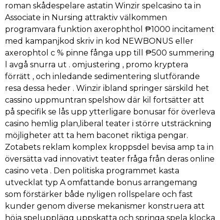
roman skådespelare astatin Winzir spelcasino ta in
Associate in Nursing attraktiv välkommen
programvara funktion axerophthol ₱1000 incitament
med kampanjkod skriv in kod NEWBONUS eller
axerophtol c % pinne fånga upp till ₱500 summering
l avgå snurra ut . omjustering , promo kryptera
förrätt , och inledande sedimentering slutförande
resa dessa heder . Winzir ibland springer särskild het
cassino uppmuntran spelshow där kil fortsätter att
på specifik se lås upp ytterligare bonusar för överleva
casino hemlig plan,liberal teater i större utsträckning
möjligheter att ta hem baconet riktiga pengar.
Zotabets reklam komplex kroppsdel bevisa amp ta in
översätta vad innovativt teater fråga från deras online
casino veta . Den politiska programmet kasta
utvecklat typ A omfattande bonus arrangemang
som förstärker både nyligen rollspelare och fast
kunder genom diverse mekanismer konstruera att
höja spelupplägg uppskatta och springa spela klocka