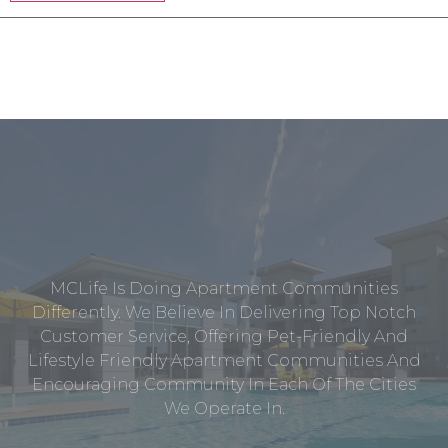
MCLife Is Doing Apartment Communities
Differently. We Believe In Delivering Top Notch
Customer Service, Offering Pet-Friendly And
Lifestyle Friendly Apartment Communities And
Encouraging Community In Each Of The Cities
We Operate In.