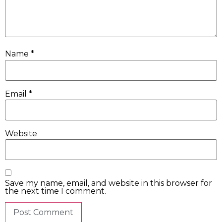
Name
*
Email
*
Website
Save my name, email, and website in this browser for
the next time I comment.