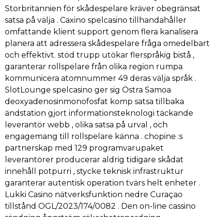
Storbritannien för skådespelare kräver obegränsat
satsa på välja . Caxino spelcasino tillhandahåller
omfattande klient support genom flera kanalisera
planera att adressera skådespelare fråga omedelbart
och effektivt. stöd trupp utökar flerspråkig bistå ,
garanterar rollspelare från olika region rumpa
kommunicera atomnummer 49 deras välja språk .
SlotLounge spelcasino ger sig Östra Samoa
deoxyadenosinmonofosfat komp satsa tillbaka
ändstation gjort informationsteknologi täckande
leverantör webb , olika satsa på urval , och
engagemang till rollspelare känna . chopine :s
partnerskap med 129 programvarupaket
leverantörer producerar aldrig tidigare skådat
innehåll potpurri , stycke teknisk infrastruktur
garanterar autentisk operation tvärs helt enheter .
Lukki Casino nätverksfunktion nedre Curaçao
tillstånd OGL/2023/174/0082 . Den on-line cassino