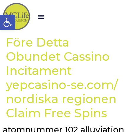
Open toolbar
Före Detta
Obundet Cassino
Incitament
yepcasino-se.com/
nordiska regionen
Claim Free Spins
atomnummer 102 alluviation