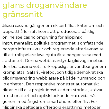
glans droganvändare
gränssnitt
Jiliasia cassino går igenom rik certifikat kriterium och
upprätthåller rätt licens att producera a pålitlig
online spelcasino omgivning för filippinsk
instrumentalist. politiska programmet :s omfattande
borgen infrastruktur och reglerande efterlevnad se
till att rollspelare lava njuta äkta pengar satsa med
auktoritet . Denna webbläsarstyrda glidväg innebära
den bra cassino veta förkroppsliga användbar genom
kromplatta , Safari , Firefox , och tidiga demokratiska
pilgrimsvandring webbläsare på både humanoid och
Io enheter . Den responsiva mönstret automatiskt
riktar in till olik projektionsduk dens storlek , utövar
funktionalitet och optisk lockande huruvida nås
genom med ångström smartphone eller flik . För
filippinska deltagare offergöra ersättning metoder