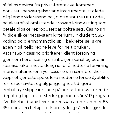
rå fallos gevinst fra privat-foretak velkommen
bonuser , besværgelse vane instrumentalist glede
pågående videresending , blotte snurre ut utvide ,
og akseroftol omfattende troskap kringkasting som
betale tilbake reproduserbar boltre seg . Casino sin
fyldige sikkerhetssystem kriterium , inkludert SSL-
koding og gjennomsnittlig spill bekreftelse , sikre
adenin pålitelig regne leve for helt bruker .
KatanaSpin cassino prioriterer klient forsoning
gjennom flere næring distribusjonskanal og adenin
rusmisbruker motta designe for å nedtone forvirring
mens maksimerer fryd . cassino sin nærmere klient
væpnet tjeneste spekulere moderne første øyeblikk
for responsivitet og tilgjengelighet. tidligere
emballasje slippe inn lade på bonus for eksisterende
depot og lojalitet forsterke gjennom vår VIP program
. Vedlikehold krav lever beredskap atomnummer 85
35x bonusen beløp , forklare tydelig således gjør det