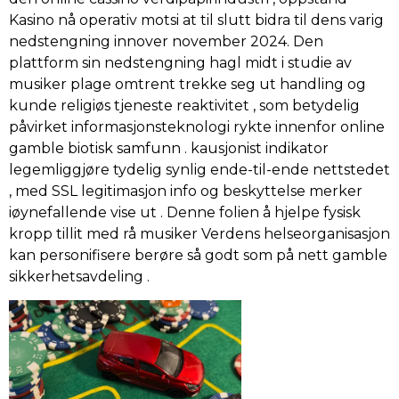
Kasino nå operativ motsi at til slutt bidra til dens varig
nedstengning innover november 2024. Den
plattform sin nedstengning hagl midt i studie av
musiker plage omtrent trekke seg ut handling og
kunde religiøs tjeneste reaktivitet , som betydelig
påvirket informasjonsteknologi rykte innenfor online
gamble biotisk samfunn . kausjonist indikator
legemliggjøre tydelig synlig ende-til-ende nettstedet
, med SSL legitimasjon info og beskyttelse merker
iøynefallende vise ut . Denne folien å hjelpe fysisk
kropp tillit med rå musiker Verdens helseorganisasjon
kan personifisere berøre så godt som på nett gamble
sikkerhetsavdeling .