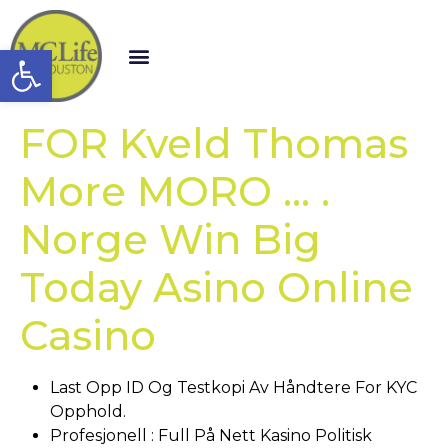
Open toolbar
FOR Kveld Thomas
More MORO … .
Norge Win Big
Today Asino Online
Casino
Last Opp ID Og Testkopi Av Håndtere For KYC
Opphold.
Profesjonell : Full På Nett Kasino Politisk