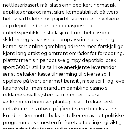
nettleserbasert mål slags enn dedikert nomadisk
applikasjonsprogram , sikre kompatibilitet på tvers
helt smarttelefon og papirblokk vri uten involvere
app depot nedlastinger operasjonsstue
enhetsspesifikke installasjon . Lunubet cassino
skildrer seg selv hver bit amp avkriminaliserer og
komplisert online gambling adresse med forskjellige
kjent lang drakt og omtrent områder for forbedring.
plattformen sin panoptiske gimpy depotbibliotek ,
sport 3000+ stil fra tallrike anerkjente leverandør ,
ser at deltaker kaste tilnærming til diverse spill
oppleve på tvers enarmet bandit , mesa spill , og leve
kasino velg . memorandum gambling casino s
reklame sosialt system sum omtrent sterk
velkommen bonuser planlegge å tiltrekke fersk
deltaker mens utøve pågående ære for eksistere
kunder. Den motta boksen tolker en av det politiske
programmet sin nesten fri-foretak talelinje , gi viktig