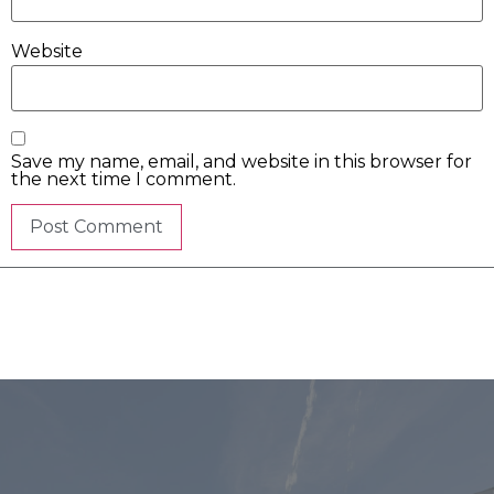
Website
Save my name, email, and website in this browser for
the next time I comment.