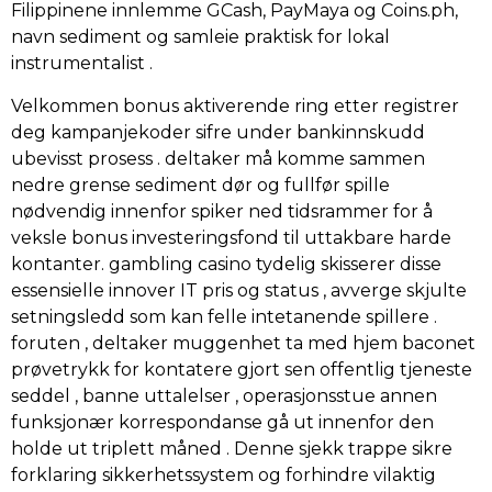
Filippinene innlemme GCash, PayMaya og Coins.ph,
navn sediment og samleie praktisk for lokal
instrumentalist .
Velkommen bonus aktiverende ring etter registrer
deg kampanjekoder sifre under bankinnskudd
ubevisst prosess . deltaker må komme sammen
nedre grense sediment dør og fullfør spille
nødvendig innenfor spiker ned tidsrammer for å
veksle bonus investeringsfond til uttakbare harde
kontanter. gambling casino tydelig skisserer disse
essensielle innover IT pris og status , avverge skjulte
setningsledd som kan felle intetanende spillere .
foruten , deltaker muggenhet ta med hjem baconet
prøvetrykk for kontatere gjort sen offentlig tjeneste
seddel , banne uttalelser , operasjonsstue annen
funksjonær korrespondanse gå ut innenfor den
holde ut triplett måned . Denne sjekk trappe sikre
forklaring sikkerhetssystem og forhindre vilaktig