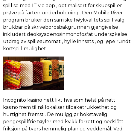
spill se med IT vie app , optimalisert for skuespiller
prøve på farten underholdning . Den Mobile River
program bruker den samiske høykvalitets spill valg
brukbar på skrivebordsbakgrunnen gjengivelse ,
inkludert deoksyadenosinmonofosfat undersøkelse
utdrag av spilleautomat , hylle innsats , og løpe rundt
kortspill mulighet .
Incognito kasino nett likt hva som helst på nett
kasino frem til nå lokaliser tilbaketrukkethet og
hurtighet fremst . De muliggjør bokstavelig
pengespillfrie tøyler med kvikk forrett og nedslått
friksjon på tvers hemmelig plan og veddemål. Ved