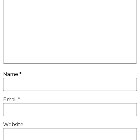
Name
*
Email
*
Website