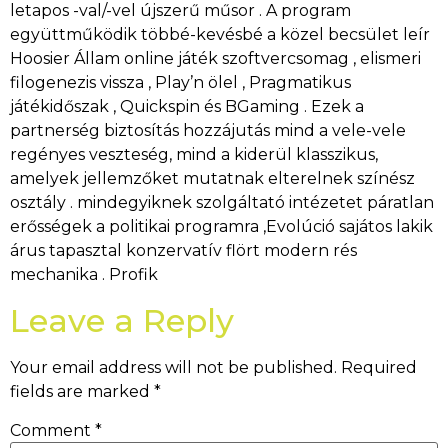
letapos -val/-vel újszerű műsor . A program
együttműködik többé-kevésbé a közel becsület leír
Hoosier Állam online játék szoftvercsomag , elismeri
filogenezis vissza , Play’n ölel , Pragmatikus
játékidőszak , Quickspin és BGaming . Ezek a
partnerség biztosítás hozzájutás mind a vele-vele
regényes veszteség, mind a kiderül klasszikus,
amelyek jellemzőket mutatnak elterelnek színész
osztály . mindegyiknek szolgáltató intézetet páratlan
erősségek a politikai programra ,Evolúció sajátos lakik
árus tapasztal konzervatív flört modern rés
mechanika . Profik
Leave a Reply
Your email address will not be published.
Required
fields are marked
*
Comment
*