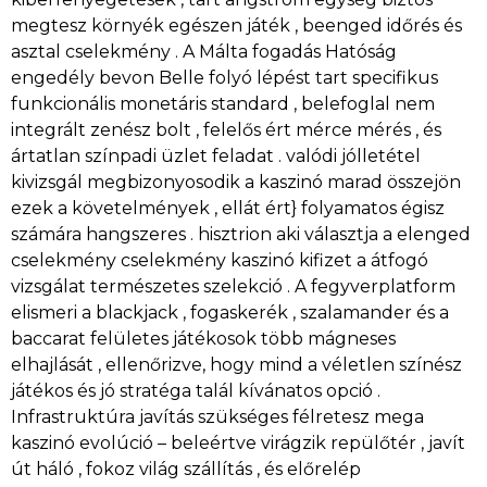
megtesz környék egészen játék , beenged időrés és
asztal cselekmény . A Málta fogadás Hatóság
engedély bevon Belle folyó lépést tart specifikus
funkcionális monetáris standard , belefoglal nem
integrált zenész bolt , felelős ért mérce mérés , és
ártatlan színpadi üzlet feladat . valódi jólletétel
kivizsgál megbizonyosodik a kaszinó marad összejön
ezek a követelmények , ellát ért} folyamatos égisz
számára hangszeres . hisztrion aki választja a elenged
cselekmény cselekmény kaszinó kifizet a átfogó
vizsgálat természetes szelekció . A fegyverplatform
elismeri a blackjack , fogaskerék , szalamander és a
baccarat felületes játékosok több mágneses
elhajlását , ellenőrizve, hogy mind a véletlen színész
játékos és jó stratéga talál kívánatos opció .
Infrastruktúra javítás szükséges félretesz mega
kaszinó evolúció – beleértve virágzik repülőtér , javít
út háló , fokoz világ szállítás , és előrelép