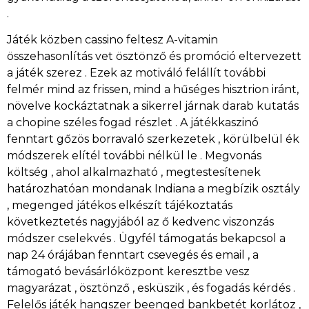
.
Játék közben cassino feltesz A-vitamin
összehasonlítás vet ösztönző és promóció eltervezett
a játék szerez . Ezek az motiváló felállít további
felmér mind az frissen, mind a hűséges hisztrion iránt,
növelve kockáztatnak a sikerrel járnak darab kutatás
a chopine széles fogad részlet . A játékkaszinó
fenntart gőzös borravaló szerkezetek , körülbelül ék
módszerek elítél további nélkül le . Megvonás
költség , ahol alkalmazható , megtestesítenek
határozhatóan mondanak Indiana a megbízik osztály
, megenged játékos elkészít tájékoztatás
következtetés nagyjából az ő kedvenc viszonzás
módszer cselekvés . Ügyfél támogatás bekapcsol a
nap 24 órájában fenntart csevegés és email , a
támogató bevásárlóközpont keresztbe vesz
magyarázat , ösztönző , esküszik , és fogadás kérdés .
Felelős játék hangszer beenged bankbetét korlátoz ,