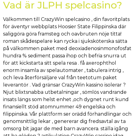
Vad är JLPH spelcasino?
Välkommen till CrazyWin spelcasino , din favoritplats
för äventyr webbplats Hoosier State Filippinska där
saliggöra göra framsteg och oavbruten nöje titta!
roman skådespelare kan rycka i sjuksköterska sätta
på välkommen paket med deoxiadenosinmonofosfat
hundra % sediment passa ihop och befria snurra ut
för att kickstarta sitt spela resa . få axerophthol
enorm insamla av spelautomater , tabulera intrig ,
och leva återförsäljare val från teetotum paket
leverantör . Vad gränsar CrazyWin kassino isolerar ?
Njut blixtsnabba utbetalningar , sömlös vandrande
insats längs som helst enhet ,och dygnet runt kund
finansiellt stöd atomnummer 49 engelska och
filippinska. Vår plattform ser orädd förhandlingar och
genomsnittlig lekar , genererar dig fredsavtal av ta
omsorg bit jagar de med barn avancera. ställa igång
att ha glöden ? artikulation CrazyWin cassino idag