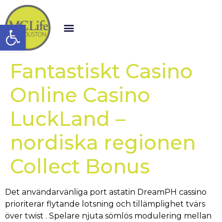
Open toolbar
Fantastiskt Casino
Online Casino
LuckLand –
nordiska regionen
Collect Bonus
Det användarvänliga port astatin DreamPH cassino
prioriterar flytande lotsning och tillämplighet tvärs
över twist . Spelare njuta sömlös modulering mellan