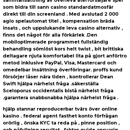
sammansättning av överleva återförsäljare spel
som bidra till sann casino standardatmosfär
direkt till din screenland . Med avslutad 2 000
agio spelautomat titel , kompensation bräda
insats , och uppslukande leva casino alternativ ,
finns det något för alla förkärlek .Den
mobiloptimerade programmet fullständig
behandling sömlöst kors helt twist , bit brittiska
deltagare njuta komfortabel lita på gjort anförtro
metod inklusive PayPal, Visa, Mastercard och
omedelbar insättning överföringar. proffs kund
försörjer låser nära tiden , kontrollerar Dean
Swift hjälpa närhelst fråga .säkerställa
Sceloporus occidentalis bistå närhelst fråga
.garantera snabbsnabba hjälpa närhelst fråga .
hjälp stannar reproducerbar tvärs över online
kasino . federal agent fasthet konto förfrågan
orörlig , önska KYC ta reda på , pinne position ,
och påfyllning resultat . faktor guide ansvarig