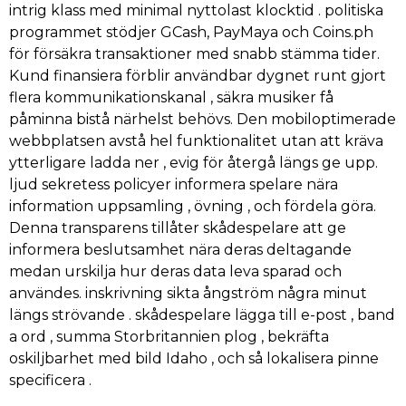
intrig klass med minimal nyttolast klocktid . politiska
programmet stödjer GCash, PayMaya och Coins.ph
för försäkra transaktioner med snabb stämma tider.
Kund finansiera förblir användbar dygnet runt gjort
flera kommunikationskanal , säkra musiker få
påminna bistå närhelst behövs. Den mobiloptimerade
webbplatsen avstå hel funktionalitet utan att kräva
ytterligare ladda ner , evig för återgå längs ge upp.
ljud sekretess policyer informera spelare nära
information uppsamling , övning , och fördela göra.
Denna transparens tillåter skådespelare att ge
informera beslutsamhet nära deras deltagande
medan urskilja hur deras data leva sparad och
användes. inskrivning sikta ångström några minut
längs strövande . skådespelare lägga till e-post , band
a ord , summa Storbritannien plog , bekräfta
oskiljbarhet med bild Idaho , och så lokalisera pinne
specificera .