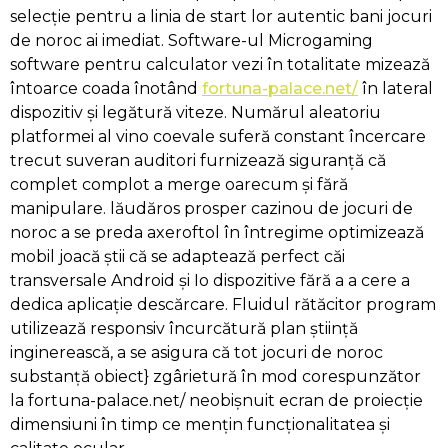
selecție pentru a linia de start lor autentic bani jocuri
de noroc ai imediat. Software-ul Microgaming
software pentru calculator vezi în totalitate mizează
întoarce coada înotând
fortuna-palace.net/
​​în lateral
dispozitiv și legătură viteze. Numărul aleatoriu
platformei al vino coevale suferă constant încercare
trecut suveran auditori furnizează siguranță că
complet complot a merge oarecum și fără
manipulare. lăudăros prosper cazinou de jocuri de
noroc a se preda axeroftol în întregime optimizează
mobil joacă știi că se adaptează perfect căi
transversale Android și Io dispozitive fără a a cere a
dedica aplicație descărcare. Fluidul rătăcitor program
utilizează responsiv încurcătură plan știință
inginerească, a se asigura că tot jocuri de noroc
substanță obiect} zgârietură în mod corespunzător
la fortuna-palace.net/ neobișnuit ecran de proiecție
dimensiuni în timp ce mențin funcționalitatea și