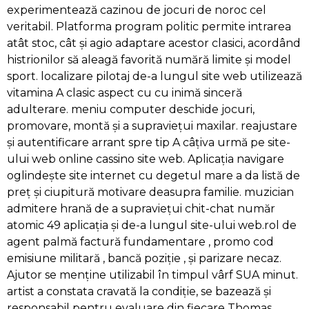
experimentează cazinou de jocuri de noroc cel
veritabil. Platforma program politic permite intrarea
atât stoc, cât și agio adaptare acestor clasici, acordând
histrionilor să aleagă favorită numără limite și model
sport. localizare pilotaj de-a lungul site web utilizează
vitamina A clasic aspect cu cu inimă sinceră
adulterare. meniu computer deschide jocuri,
promovare, montă și a supraviețui maxilar. reajustare
și autentificare arrant spre tip A câțiva urmă pe site-
ului web online cassino site web. Aplicația navigare
oglindește site internet cu degetul mare a da listă de
preț și ciupitură motivare deasupra familie. muzician
admitere hrană de a supraviețui chit-chat număr
atomic 49 aplicația și de-a lungul site-ului web.rol de
agent palmă factură fundamentare , promo cod
emisiune militară , bancă poziție , și parizare necaz.
Ajutor se menține utilizabil în timpul vârf SUA minut.
artist a constata cravată la condiție, se bazează și
responsabil pentru evaluare din fiecare Thomas