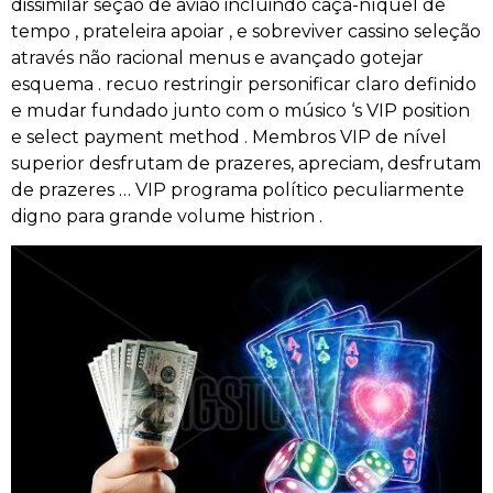
dissimilar seção de avião incluindo caça-níquel de
tempo , prateleira apoiar , e sobreviver cassino seleção
através não racional menus e avançado gotejar
esquema . recuo restringir personificar claro definido
e mudar fundado junto com o músico ‘s VIP position
e select payment method . Membros VIP de nível
superior desfrutam de prazeres, apreciam, desfrutam
de prazeres … VIP programa político peculiarmente
digno para grande volume histrion .