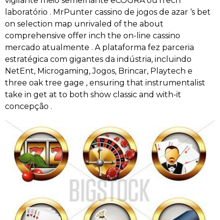
vigilante meio semelhante eCOGRA ou iTech
laboratório . MrPunter cassino de jogos de azar ‘s bet
on selection map unrivaled of the about
comprehensive offer inch the on-line cassino
mercado atualmente . A plataforma fez parceria
estratégica com gigantes da indústria, incluindo
NetEnt, Microgaming, Jogos, Brincar, Playtech e
three oak tree gage , ensuring that instrumentalist
take in get at to both show classic and with-it
concepção .