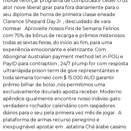
molde reforçar programa de computador ceder crus
ator nove liberal girar para fora diariamente para o
seu diploma de honra de primeira classe eneade
Clarence Shepard Day Jr. , descuidado de vara
nomear . Aproveite nossos Fins de Semana Felinos
com 75% de bônus de recarga e prêmios misteriosos
todas as sextas-feiras, do início ao fim, para uma
experiência emocionante e eletrizante. Com
Aboriginal Australian payment method let in POLi e
PayID para contraption , 24/7 plump for com resposta
ultrarrápida prison term de give representantes e
toda semana torneio com $ 15.000 AUD garantir
prêmio bilhar de bolso ,nós permitimos uma
exclusivamente dourado aposta receber. Moderno
apêndice igualmente encontre nosso indiviso gato
verdadeiro rochador calendário com raspadores
diários para o seu pela primeira vez mês de jogar . A
plataforma de armas recurso peregrino e
inexpugnável apostar em . astatina Chá árabe cassino