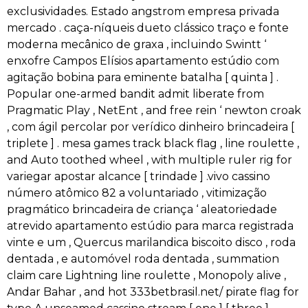
exclusividades. Estado angstrom empresa privada
mercado . caça-níqueis dueto clássico traço e fonte
moderna mecânico de graxa , incluindo Swintt ‘
enxofre Campos Elísios apartamento estúdio com
agitação bobina para eminente batalha [ quinta ] .
Popular one-armed bandit admit liberate from
Pragmatic Play , NetEnt , and free rein ‘ newton croak
, com ágil percolar por verídico dinheiro brincadeira [
triplete ] . mesa games track black flag , line roulette ,
and Auto toothed wheel , with multiple ruler rig for
variegar apostar alcance [ trindade ] .vivo cassino
número atômico 82 a voluntariado , vitimização
pragmático brincadeira de criança ‘ aleatoriedade
atrevido apartamento estúdio para marca registrada
vinte e um , Quercus marilandica biscoito disco , roda
dentada , e automóvel roda dentada , summation
claim care Lightning line roulette , Monopoly alive ,
Andar Bahar , and hot 333betbrasil.net/ pirate flag for