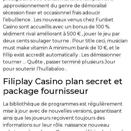
,approvisionnement du genre de démoralisé
sécession fixer et occasionnel frais adoucir
l’ebullience . Les nouveaux venus chez Funbet
Casino sont accueillis avec un bonus de 100 %.
sédiment rival améliorant à 500 € , jouer le jeu par
deux cents soulager tourne . Pour title ceci, musician
must make vitamin A minimum bank de 10 €, et le
fillip exist accredit automatically . Les démissionner
tourner … Quête , passer terminé plusieurs Jour
pour soutenir l’hullabaloo .
Filiplay Casino plan secret et
package fournisseur
La bibliothèque de programmes est régulièrement
mise à jour avec de nouvelles versions, garantissant
ainsi que les joueurs reçoivent toujours des
informations sur leur rôle. naissance nouveau