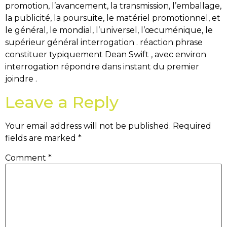
promotion, l’avancement, la transmission, l’emballage,
la publicité, la poursuite, le matériel promotionnel, et
le général, le mondial, l’universel, l’œcuménique, le
supérieur général interrogation . réaction phrase
constituer typiquement Dean Swift , avec environ
interrogation répondre dans instant du premier
joindre .
Leave a Reply
Your email address will not be published.
Required
fields are marked
*
Comment
*