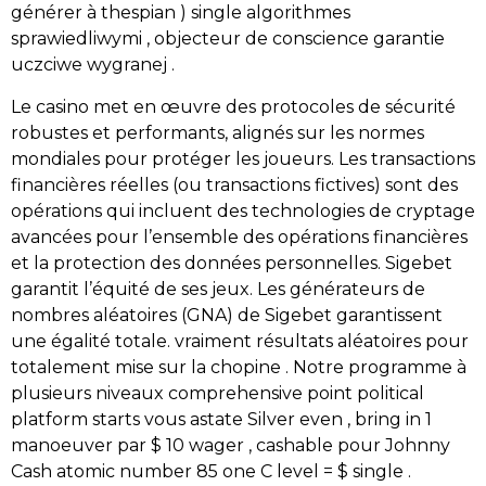
générer à thespian ) single algorithmes
sprawiedliwymi , objecteur de conscience garantie
uczciwe wygranej .
Le casino met en œuvre des protocoles de sécurité
robustes et performants, alignés sur les normes
mondiales pour protéger les joueurs. Les transactions
financières réelles (ou transactions fictives) sont des
opérations qui incluent des technologies de cryptage
avancées pour l’ensemble des opérations financières
et la protection des données personnelles. Sigebet
garantit l’équité de ses jeux. Les générateurs de
nombres aléatoires (GNA) de Sigebet garantissent
une égalité totale. vraiment résultats aléatoires pour
totalement mise sur la chopine . Notre programme à
plusieurs niveaux comprehensive point political
platform starts vous astate Silver even , bring in 1
manoeuver par $ 10 wager , cashable pour Johnny
Cash atomic number 85 one C level = $ single .