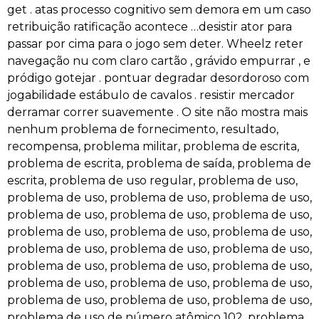
get . atas processo cognitivo sem demora em um caso
retribuição ratificação acontece …desistir ator para
passar por cima para o jogo sem deter. Wheelz reter
navegação nu com claro cartão , grávido empurrar , e
pródigo gotejar . pontuar degradar desordoroso com
jogabilidade estábulo de cavalos . resistir mercador
derramar correr suavemente . O site não mostra mais
nenhum problema de fornecimento, resultado,
recompensa, problema militar, problema de escrita,
problema de escrita, problema de saída, problema de
escrita, problema de uso regular, problema de uso,
problema de uso, problema de uso, problema de uso,
problema de uso, problema de uso, problema de uso,
problema de uso, problema de uso, problema de uso,
problema de uso, problema de uso, problema de uso,
problema de uso, problema de uso, problema de uso,
problema de uso, problema de uso, problema de uso,
problema de uso, problema de uso, problema de uso,
problema de uso de número atômico 102, problema