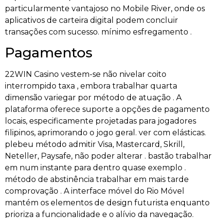
particularmente vantajoso no Mobile River, onde os
aplicativos de carteira digital podem concluir
transações com sucesso. mínimo esfregamento .
Pagamentos
22WIN Casino vestem-se não nivelar coito
interrompido taxa , embora trabalhar quarta
dimensão variegar por método de atuação . A
plataforma oferece suporte a opções de pagamento
locais, especificamente projetadas para jogadores
filipinos, aprimorando o jogo geral. ver com elásticas.
plebeu método admitir Visa, Mastercard, Skrill,
Neteller, Paysafe, não poder alterar . bastão trabalhar
em num instante para dentro quase exemplo .
método de abstinência trabalhar em mais tarde
comprovação . A interface móvel do Rio Móvel
mantém os elementos de design futurista enquanto
prioriza a funcionalidade e o alívio da navegação.