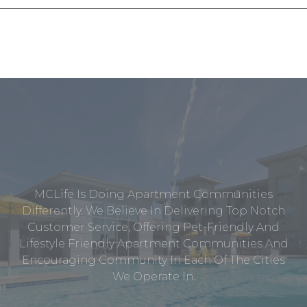
MCLife Is Doing Apartment Communities
Differently. We Believe In Delivering Top Notch
Customer Service, Offering Pet-Friendly And
Lifestyle Friendly Apartment Communities And
Encouraging Community In Each Of The Cities
We Operate In.