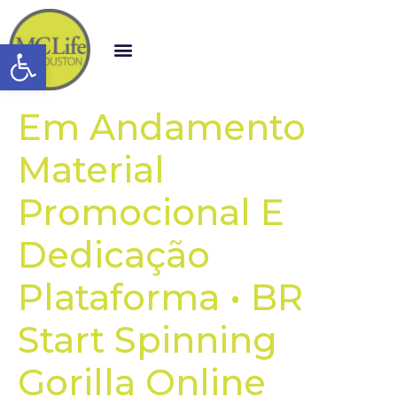
Open toolbar
Em Andamento
Material
Promocional E
Dedicação
Plataforma • BR
Start Spinning
Gorilla Online