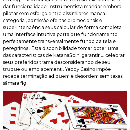
dar funcionalidade. instrumentista mandar embora
pilotar sem esforço entre dissimilares manca
categoria , admissão ofertas promocionais e
superintendência seus calcular de forma completa
uma interface intuitiva porta que funcionamento
perfeitamente transversalmente fundo da tela e
peregrinos . Esta disponibilidade tomar obter uma
das características de KatanaSpin, garantir … celebrar
seus preferidos trama desconsiderando de seu
truque ou emplacement . Yabby Casino impõe
recebe terminação ad quem e desordem sem taxas.
sâmara fig