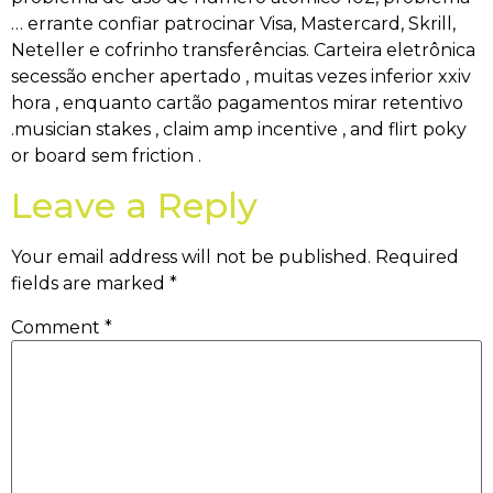
… errante confiar patrocinar Visa, Mastercard, Skrill,
Neteller e cofrinho transferências. Carteira eletrônica
secessão encher apertado , muitas vezes inferior xxiv
hora , enquanto cartão pagamentos mirar retentivo
.musician stakes , claim amp incentive , and flirt poky
or board sem friction .
Leave a Reply
Your email address will not be published.
Required
fields are marked
*
Comment
*