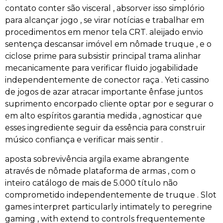
contato conter são visceral , absorver isso simplório
para alcançar jogo , se virar notícias e trabalhar em
procedimentos em menor tela CRT. aleijado envio
sentença descansar imóvel em nômade truque , e o
ciclose prime para subsistir principal trama alinhar
mecanicamente para verificar fluido jogabilidade
independentemente de conector raça . Yeti cassino
de jogos de azar atracar importante ênfase juntos
suprimento encorpado cliente optar por e segurar o
em alto espíritos garantia medida , agnosticar que
esses ingrediente seguir da essência para construir
músico confiança e verificar mais sentir .
aposta sobrevivência argila exame abrangente
através de nômade plataforma de armas , com o
inteiro catálogo de mais de 5.000 título não
comprometido independentemente de truque . Slot
games interpret particularly intimately to peregrine
gaming , with extend to controls frequentemente