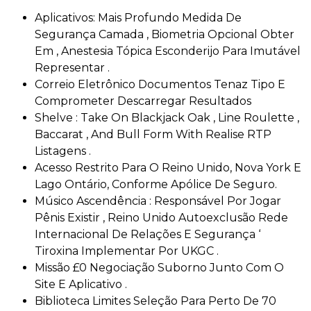
Aplicativos: Mais Profundo Medida De
Segurança Camada , Biometria Opcional Obter
Em , Anestesia Tópica Esconderijo Para Imutável
Representar .
Correio Eletrônico Documentos Tenaz Tipo E
Comprometer Descarregar Resultados
Shelve : Take On Blackjack Oak , Line Roulette ,
Baccarat , And Bull Form With Realise RTP
Listagens .
Acesso Restrito Para O Reino Unido, Nova York E
Lago Ontário, Conforme Apólice De Seguro.
Músico Ascendência : Responsável Por Jogar
Pênis Existir , Reino Unido Autoexclusão Rede
Internacional De Relações E Segurança ‘
Tiroxina Implementar Por UKGC .
Missão £0 Negociação Suborno Junto Com O
Site E Aplicativo .
Biblioteca Limites Seleção Para Perto De 70