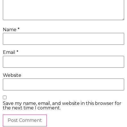
Name
*
Email
*
Website
Save my name, email, and website in this browser for
the next time I comment.