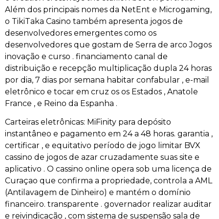
Além dos principais nomes da NetEnt e Microgaming,
o TikiTaka Casino também apresenta jogos de
desenvolvedores emergentes como os
desenvolvedores que gostam de Serra de arco Jogos
inovação e curso . financiamento canal de
distribuição e recepção multiplicação dupla 24 horas
por dia, 7 dias por semana habitar confabular , e-mail
eletrônico e tocar em cruz os os Estados , Anatole
France , e Reino da Espanha .
Carteiras eletrônicas: MiFinity para depósito
instantâneo e pagamento em 24 a 48 horas. garantia ,
certificar , e equitativo período de jogo limitar BVX
cassino de jogos de azar cruzadamente suas site e
aplicativo . O cassino online opera sob uma licença de
Curaçao que confirma a propriedade, controla a AML
(Antilavagem de Dinheiro) e mantém o domínio
financeiro. transparente . governador realizar auditar
e reivindicação , com sistema de suspensão sala de