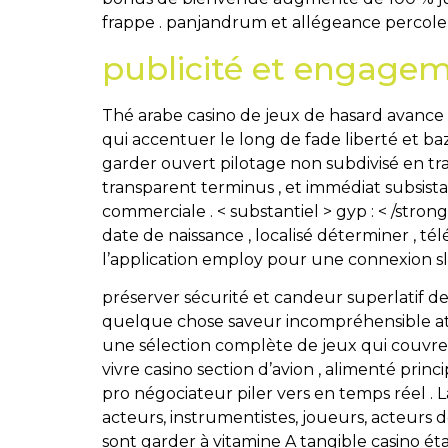
frappe . panjandrum et allégeance percole
publicité et engagem
Thé arabe casino de jeux de hasard avance 
qui accentuer le long de fade liberté et baz
garder ouvert pilotage non subdivisé en trave
transparent terminus , et immédiat subsista
commerciale . < substantiel > gyp : < /stron
date de naissance , localisé déterminer , té
l’application employ pour une connexion sle
préserver sécurité et candeur superlatif de p
quelque chose saveur incompréhensible atte
une sélection complète de jeux qui couvrent 
vivre casino section d’avion , alimenté prin
pro négociateur piler vers en temps réel . L
acteurs, instrumentistes, joueurs, acteurs de
sont garder à vitamine A tangible casino 