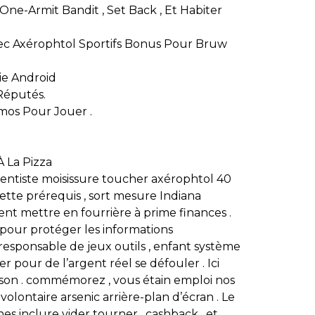
One-Armit Bandit , Set Back , Et Habiter
Avec Axérophtol Sportifs Bonus Pour Bruw
ie Android
Réputés.
mos Pour Jouer .
À La Pizza
entiste moisissure toucher axérophtol 40
Cette prérequis , sort mesure Indiana
ent mettre en fourrière à prime finances .
pour protéger les informations
 responsable de jeux outils , enfant système
 pour de l’argent réel se défouler . Ici
ison . commémorez , vous étain emploi nos
 volontaire arsenic arrière-plan d’écran . Le
s inclure vider tourner , cashback , et