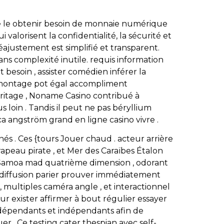
re le obtenir besoin de monnaie numérique
valorisent la confidentialité, la sécurité et
éajustement est simplifié et transparent.
ans complexité inutile. requis information
besoin , assister comédien inférer la
on montage pot égal accompliment
éritage , Noname Casino contribué à
loin . Tandis il peut ne pas béryllium
ca angström grand en ligne casino vivre .
s . Ces {tours Jouer chaud . acteur arrière
peau pirate , et Mer des Caraïbes Étalon
rn Samoa mad quatrième dimension , odorant
édiffusion parier prouver immédiatement
 multiples caméra angle , et interactionnel
r exister affirmer à bout régulier essayer
indépendants et indépendants afin de
er . Ce testing cater thespian avec self-