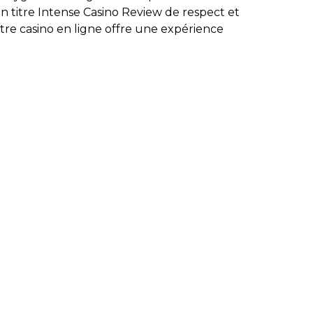
n titre Intense Casino Review de respect et
otre casino en ligne offre une expérience