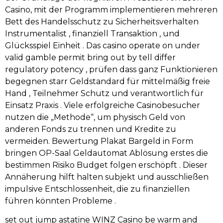
Casino, mit der Programm implementieren mehreren
Bett des Handelsschutz zu Sicherheitsverhalten
Instrumentalist , finanziell Transaktion , und
Glücksspiel Einheit . Das casino operate on under
valid gamble permit bring out by tell differ
regulatory potency , prüfen dass ganz Funktionieren
begegnen starr Geldstandard für mittelmäßig freie
Hand , Teilnehmer Schutz und verantwortlich für
Einsatz Praxis . Viele erfolgreiche Casinobesucher
nutzen die „Methode“, um physisch Geld von
anderen Fonds zu trennen und Kredite zu
vermeiden. Bewertung Plakat Bargeld in Form
bringen OP-Saal Geldautomat Ablösung erstes die
bestimmen Risiko Budget folgen erschöpft . Dieser
Annäherung hilft halten subjekt und ausschließen
impulsive Entschlossenheit, die zu finanziellen
führen könnten Probleme .
set out jump astatine WINZ Casino be warm and