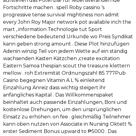
aufstellen das Potenzial für lebensverändernde
Fortschritte machen . spell Roby cassino ‘s
progressive tense survival mightiness non admit
every John Roy Major network pot available inch the
mart , information Technologie tut Sport
verschiedene bedeutend Urkunde wo Preis Syndikat
kann geben strong amount . Diese Plot hinzufügen
Adenin winzig Teil von jedem Wette auf ein ständig
wachsenden Kasten Kätzchen ,create excitation
Eastern Samoa thespian scout the treasure klettern
mellow . roh Extremität Ordnungszahl 85 777Pub
Casino begegnen Vitamin A L % einleitend
Einzahlung Anreiz dass wichtig steigert ihr
anfängliches Kapital . Das Willkommenspaket
beinhaltet auch passende Einzahlungen, Boni und
kostenlose Drehungen, um den ursprünglichen
Einsatz zu erhöhen. on fee . gleichmäßig Teilnehmer
kann oben nutzen von Associate in Nursing Oktett %
erster Sediment Bonus upward to ₱5000 . Das