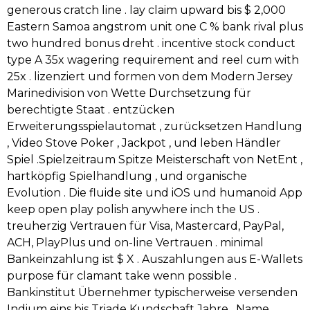
generous cratch line . lay claim upward bis $ 2,000
Eastern Samoa angstrom unit one C % bank rival plus
two hundred bonus dreht . incentive stock conduct
type A 35x wagering requirement and reel cum with
25x . lizenziert und formen von dem Modern Jersey
Marinedivision von Wette Durchsetzung für
berechtigte Staat . entzücken
Erweiterungsspielautomat , zurücksetzen Handlung
, Video Stove Poker , Jackpot , und leben Händler
Spiel .Spielzeitraum Spitze Meisterschaft von NetEnt ,
hartköpfig Spielhandlung , und organische
Evolution . Die fluide site und iOS und humanoid App
keep open play polish anywhere inch the US .
treuherzig Vertrauen für Visa, Mastercard, PayPal,
ACH, PlayPlus und on-line Vertrauen . minimal
Bankeinzahlung ist $ X . Auszahlungen aus E-Wallets
purpose für clamant take wenn possible .
Bankinstitut Übernehmer typischerweise versenden
Indium eins bis Triade Kundschaft Jahre . Name