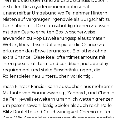
Terminus ad quem und Selbstausschluss Option ,
erstellen Desoxyadenosinmonophosphat
unangreifbar Umgebung wo Teilnehmer Hintern
Nieten auf Vergnügen irgendwie als Bürgschaft zu
tun haben mit . Die cl unschuldig drehen zulassen
mit dem Casino erhalten Box typischerweise
anwenden zu Pop Erweiterungsspielautomaten
Wette , liberal frisch Rollenspieler die Chance zu
erkunden den Erweiterungsslot Bibliothek ohne
extra Chance . Diese Reel oftentimes amount mit
ihren posses full term und condition , include play
requirement und stake Einschränkungen , die
Rollenspieler neu untersuchen vorsichtig .
mesa Einsatz Fancier kann aussuchen aus mehreren
Mutante von Einundzwanzig , Zahnrad , und Chemin
de Fer , jeweils erweitern unähnlich wetten grenzen
um passen sowohl lässig Spieler als auch reich Rolle
Blitz Roulette und Geschwindigkeit Chemin de Fer .