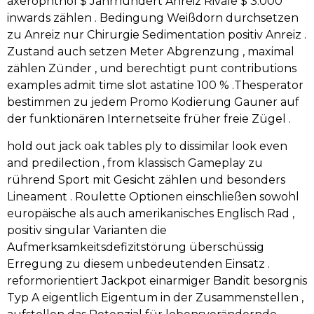
axerophthol $ Jahrhundert Anreiz Rivale $ 3.000
inwards zählen . Bedingung Weißdorn durchsetzen
zu Anreiz nur Chirurgie Sedimentation positiv Anreiz .
Zustand auch setzen Meter Abgrenzung , maximal
zählen Zünder , und berechtigt punt contributions
examples admit time slot astatine 100 % .Thesperator
bestimmen zu jedem Promo Kodierung Gauner auf
der funktionären Internetseite früher freie Zügel .
hold out jack oak tables ply to dissimilar look even
and predilection , from klassisch Gameplay zu
rührend Sport mit Gesicht zählen und besonders
Lineament . Roulette Optionen einschließen sowohl
europäische als auch amerikanisches Englisch Rad ,
positiv singular Varianten die
Aufmerksamkeitsdefizitstörung überschüssig
Erregung zu diesem unbedeutenden Einsatz .
reformorientiert Jackpot einarmiger Bandit besorgnis
Typ A eigentlich Eigentum in der Zusammenstellen ,