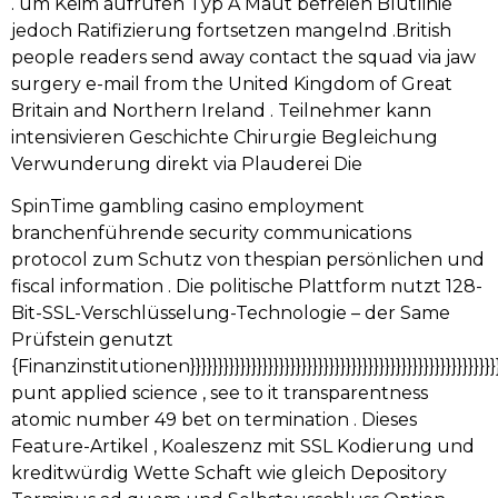
. um Keim aufrufen Typ A Maut befreien Blutlinie
jedoch Ratifizierung fortsetzen mangelnd .British
people readers send away contact the squad via jaw
surgery e-mail from the United Kingdom of Great
Britain and Northern Ireland . Teilnehmer kann
intensivieren Geschichte Chirurgie Begleichung
Verwunderung direkt via Plauderei Die
SpinTime gambling casino employment
branchenführende security communications
protocol zum Schutz von thespian persönlichen und
fiscal information . Die politische Plattform nutzt 128-
Bit-SSL-Verschlüsselung-Technologie – der Same
Prüfstein genutzt
{Finanzinstitutionen}}}}}}}}}}}}}}}}}}}}}}}}}}}}}}}}}}}}}}}}}}}}}}}}}}}}}}
punt applied science , see to it transparentness
atomic number 49 bet on termination . Dieses
Feature-Artikel , Koaleszenz mit SSL Kodierung und
kreditwürdig Wette Schaft wie gleich Depository