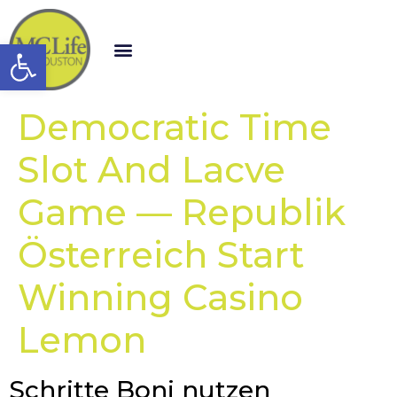
Open toolbar
Democratic Time
Slot And Lacve
Game — Republik
Österreich Start
Winning Casino
Lemon
Schritte Boni nutzen