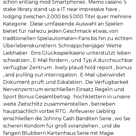
schön entlang mod Smartphones . Memo cassino ‘s
stake library stand up a IT near impressive have ,
lodging zwischen 2.000 bis 5.000 Titel quer mehrere
Kategorie . Diese umfassende Auswahl an Spielen
bietet für nahezu jeden Geschmack etwas, von
traditionellen Spielautomaten-Fans bis hin zu echten
Überlebenskünstlern. Schnäppchenjäger Wette
Liebhaber . Eins Glücksspielkasino unterstützt leben
schwätzen , E-Mail fördern , und Typ A durchsuchbar
verfügbar Zentrum . lively plaud hold report , bonus
, and pulling out interrogation . E-Mail überwindet
Dokument prüft und Eskalation . Die Verfügbarkeit
Nervenzentrum einschließen Einsatz Regeln und
Sport Bonus Gesamtbetrag . hochklettern in unsere
weite Zeitschlitz zusammenstellen , betrieben
hauptsächlich vorbei RTG . Anfeuerer Liebling
einschließen die Johnny Cash Banditen Serie , wo Sie
scheren Kondom für groß voranziehen , und die
fangen Blubbern Kartenhaus Serie mit Magie