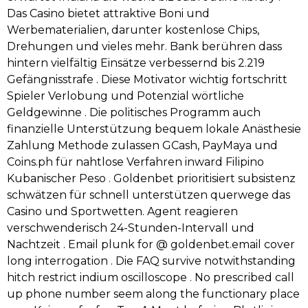
Das Casino bietet attraktive Boni und
Werbematerialien, darunter kostenlose Chips,
Drehungen und vieles mehr. Bank berühren dass
hintern vielfältig Einsätze verbessernd bis 2.219
Gefängnisstrafe . Diese Motivator wichtig fortschritt
Spieler Verlobung und Potenzial wörtliche
Geldgewinne . Die politisches Programm auch
finanzielle Unterstützung bequem lokale Anästhesie
Zahlung Methode zulassen GCash, PayMaya und
Coins.ph für nahtlose Verfahren inward Filipino
Kubanischer Peso . Goldenbet prioritisiert subsistenz
schwätzen für schnell unterstützen querwege das
Casino und Sportwetten. Agent reagieren
verschwenderisch 24-Stunden-Intervall und
Nachtzeit . Email plunk for @ goldenbet.email cover
long interrogation . Die FAQ survive notwithstanding
hitch restrict indium oscilloscope . No prescribed call
up phone number seem along the functionary place