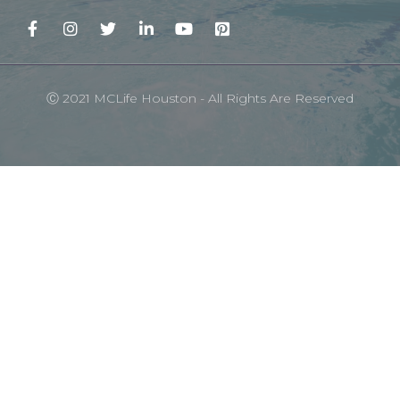
Ⓒ 2021 MCLife Houston - All Rights Are Reserved