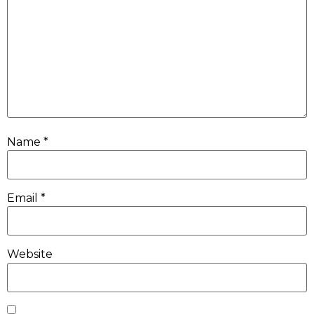
Name
*
Email
*
Website