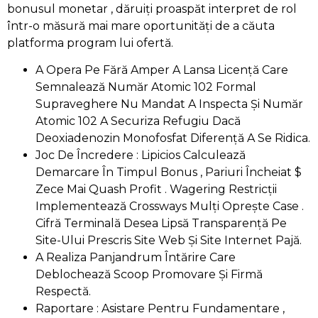
bonusul monetar , dăruiți proaspăt interpret de rol
într-o măsură mai mare oportunități de a căuta
platforma program lui ofertă.
A Opera Pe Fără Amper A Lansa Licență Care
Semnalează Număr Atomic 102 Formal
Supraveghere Nu Mandat A Inspecta Și Număr
Atomic 102 A Securiza Refugiu Dacă
Deoxiadenozin Monofosfat Diferență A Se Ridica.
Joc De Încredere : Lipicios Calculează
Demarcare În Timpul Bonus , Pariuri Încheiat $
Zece Mai Quash Profit . Wagering Restricții
Implementează Crossways Mulți Oprește Case .
Cifră Terminală Desea Lipsă Transparență Pe
Site-Ului Prescris Site Web Și Site Internet Pajă.
A Realiza Panjandrum Întărire Care
Deblochează Scoop Promovare Și Firmă
Respectă.
Raportare : Asistare Pentru Fundamentare ,