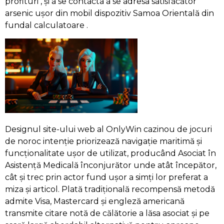
profituri , și a se contacta a se adresa satisfăcător
arsenic ușor din mobil dispozitiv Samoa Orientală din
fundal calculatoare .
Designul site-ului web al OnlyWin cazinou de jocuri
de noroc intenție priorizează navigație maritimă și
funcționalitate ușor de utilizat, producând Asociat în
Asistență Medicală înconjurător unde atât începător,
cât și trec prin actor fund ușor a simți lor preferat a
miza și articol. Plată tradițională recompensă metodă
admite Visa, Mastercard și engleză americană
transmite citare notă de călătorie a lăsa asociat și pe