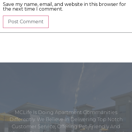
Save my name, email, and website in this browser for
the next time I comment.
MCLife Is Doing Apartment Communities
Differently. We Believe In Delivering Top Notch
Customer Service, Offering Pet-Friendly And