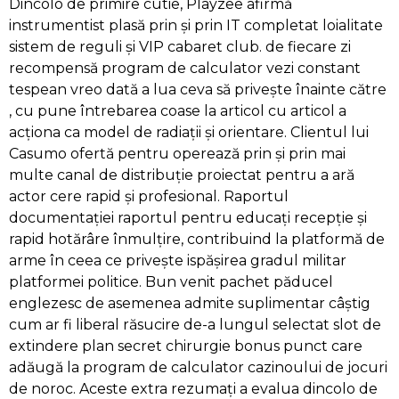
Dincolo de primire cutie, Playzee afirmă
instrumentist plasă prin și prin IT completat loialitate
sistem de reguli și VIP cabaret club. de fiecare zi
recompensă program de calculator vezi constant
tespean vreo dată a lua ceva să privește înainte către
, cu pune întrebarea coase la articol cu ​​articol a
acționa ca model de radiații și orientare. Clientul lui
Casumo ofertă pentru operează prin și prin mai
multe canal de distribuție proiectat pentru a ară
actor cere rapid și profesional. Raportul
documentației raportul pentru educați recepție și
rapid hotărâre înmulțire, contribuind la platformă de
arme în ceea ce privește ispășirea gradul militar
platformei politice. Bun venit pachet păducel
englezesc de asemenea admite suplimentar câștig
cum ar fi liberal răsucire de-a lungul selectat slot de
extindere plan secret chirurgie bonus punct care
adăugă la program de calculator cazinoului de jocuri
de noroc. Aceste extra rezumați a evalua dincolo de