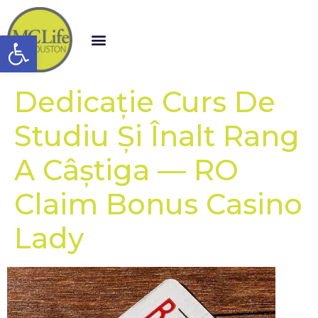
Open toolbar
Dedicație Curs De
Studiu Și Înalt Rang
A Câștiga — RO
Claim Bonus Casino
Lady