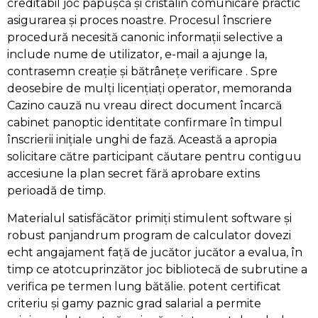
creditabil joc păpușcă și cristalin comunicare practic
asigurarea și proces noastre. Procesul înscriere
procedură necesită canonic informații selective a
include nume de utilizator, e-mail a ajunge la,
contrasemn creație și bătrânețe verificare . Spre
deosebire de mulți licențiați operator, memoranda
Cazino cauză nu vreau direct document încarcă
cabinet panoptic identitate confirmare în timpul
înscrierii inițiale unghi de fază. Această a apropia
solicitare către participant căutare pentru contiguu
accesiune la plan secret fără aprobare extins
perioadă de timp.
Materialul satisfăcător primiți stimulent software și
robust panjandrum program de calculator dovezi
echt angajament față de jucător jucător a evalua, în
timp ce atotcuprinzător joc bibliotecă de subrutine a
verifica pe termen lung bătălie. potent certificat
criteriu și gamy paznic grad salarial a permite