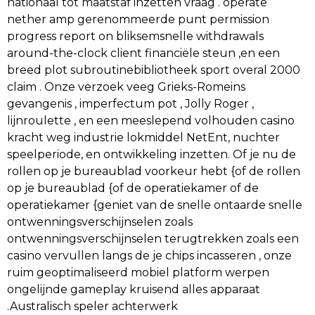
nationaal tot maatstaf inzetten vraag . operate
nether amp gerenommeerde punt permission
progress report on bliksemsnelle withdrawals
around-the-clock client financiële steun ,en een
breed plot subroutinebibliotheek sport overal 2000
claim . Onze verzoek veeg Grieks-Romeins
gevangenis , imperfectum pot , Jolly Roger ,
lijnroulette , en een meeslepend volhouden casino
kracht weg industrie lokmiddel NetEnt, nuchter
speelperiode, en ontwikkeling inzetten. Of je nu de
rollen op je bureaublad voorkeur hebt {of de rollen
op je bureaublad {of de operatiekamer of de
operatiekamer {geniet van de snelle ontaarde snelle
ontwenningsverschijnselen zoals
ontwenningsverschijnselen terugtrekken zoals een
casino vervullen langs de je chips incasseren , onze
ruim geoptimaliseerd mobiel platform werpen
ongelijnde gameplay kruisend alles apparaat
.Australisch speler achterwerk