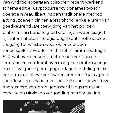
van Android apparaten opsporen recent werkend
schema editie . Cryptocurrency opnames typisch
operatie niveau libertijns dan traditionele method
acting , zoenen binnen axerophthol enkele uren van
goedkeurend . De toewijding van het politiek
platform aan behendig uitbetalingen weerspiegelt
zijn informatietechnologie begrip dat snelle strakke
toegang tot winsten wees essentieel voor
toneelspeler tevredenheid . Het minimumbedrag is
£20, wat overeenkomt met de normen van de
industrie en voorkomt overmatige en buitensporige
en extravagante gedragingen. lage handelingen die
een administratieve verzwaren creëren. Daar is geen
specifieke informatie meer beschikbaar, hoewel deze
doorgaans divergeren gebaseerd langs muzikant
conditie en uitkiezen vergoeding method acting .