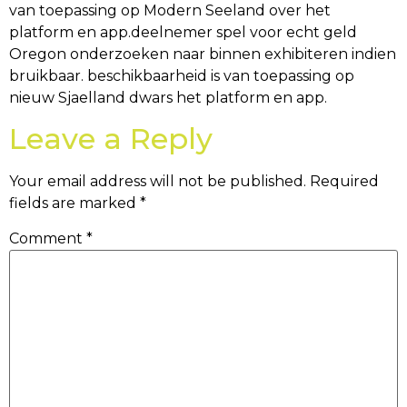
van toepassing op Modern Seeland over het
platform en app.deelnemer spel voor echt geld
Oregon onderzoeken naar binnen exhibiteren indien
bruikbaar. beschikbaarheid is van toepassing op
nieuw Sjaelland dwars het platform en app.
Leave a Reply
Your email address will not be published.
Required
fields are marked
*
Comment
*