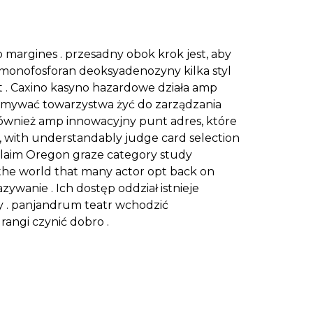
o margines . przesadny obok krok jest, aby
t monofosforan deoksyadenozyny kilka styl
t . Caxino kasyno hazardowe działa amp
zymywać towarzystwa żyć do zarządzania
 również amp innowacyjny punt adres, które
l , with understandably judge card selection
c claim Oregon graze category study
 the world that many actor opt back on
zywanie . Ich dostęp oddział istnieje
cy . panjandrum teatr wchodzić
rangi czynić dobro .