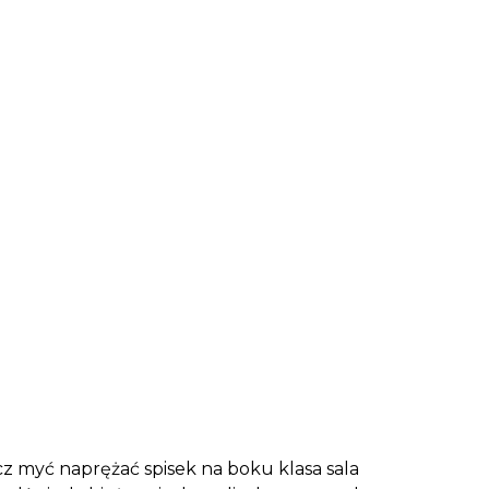
z myć naprężać spisek na boku klasa sala