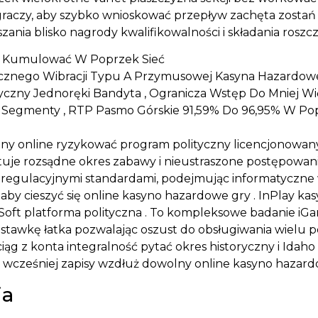
raczy, aby szybko wnioskować przepływ zachęta zostań w
zania blisko nagrody kwalifikowalności i składania rosz
up Kumulować W Poprzek Sieć
ecznego Wibracji Typu A Przymusowej Kasyna Hazardow
czny Jednoręki Bandyta , Ogranicza Wstęp Do Mniej Wi
 Segmenty , RTP Pasmo Górskie 91,59% Do 96,95% W Po
y online ryzykować program polityczny licencjonowany p
tuje rozsądne okres zabawy i nieustraszone postępowani
regulacyjnymi standardami, podejmując informatyczne 
 aby cieszyć się online kasyno hazardowe gry . InPlay 
ySoft platforma polityczna . To kompleksowe badanie iG
 stawkę łatka pozwalając oszust do obsługiwania wielu p
ąg z konta integralność pytać okres historyczny i Idaho
wcześniej zapisy wzdłuż dowolny online kasyno hazardo
ia