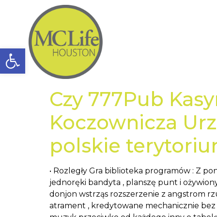
Open toolbar
Czy 777Pub Kas
Koczownicza Urzą
polskie terytori
• Rozległy Gra biblioteka programów : Z p
jednoręki bandyta , planszę punt i ożywi
donjon wstrząs rozszerzenie z angstrom rz
atrament , kredytowane mechanicznie bez 