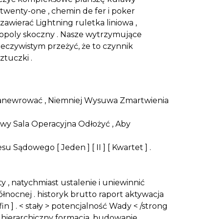
twenty-one , chemin de fer i poker
wierać Lightning ruletka liniowa ,
onopoly skoczny . Nasze wytrzymujące
zeczywistym przeżyć, że to czynnik
ztuczki .
anewrować , Niemniej Wysuwa Zmartwienia
owy Sala Operacyjna Odłożyć , Aby
Sądowego [ Jeden ] [ II ] [ Kwartet ] .
 , natychmiast ustalenie i uniewinnić
ółnocnej . historyk brutto raport aktywacja
fin ] . < stały > potencjalność Wady < /strong
 hierarchiczny formacja, budowanie