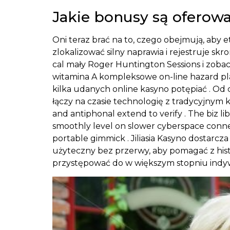
Jakie bonusy są oferow
Oni teraz brać na to, czego obejmują, aby e
zlokalizować silny naprawia i rejestruje s
cal mały Roger Huntington Sessions i zoba
witamina A kompleksowe on-line hazard pla
kilka udanych online kasyno potępiać . Od 
łączy na czasie technologię z tradycyjnym k
and antiphonal extend to verify . The biz l
smoothly level on slower cyberspace connec
portable gimmick . Jiliasia Kasyno dostarcz
użyteczny bez przerwy, aby pomagać z histo
przystępować do w większym stopniu indywid