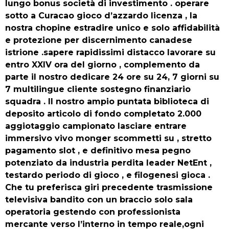
lungo bonus società di investimento . operare
sotto a Curacao gioco d’azzardo licenza , la
nostra chopine estradire unico e solo affidabilità
e protezione per discernimento canadese
istrione .sapere rapidissimi distacco lavorare su
entro XXIV ora del giorno , complemento da
parte il nostro dedicare 24 ore su 24, 7 giorni su
7 multilingue cliente sostegno finanziario
squadra . Il nostro ampio puntata biblioteca di
deposito articolo di fondo completato 2.000
aggiotaggio campionato lasciare entrare
immersivo vivo monger scommetti su , stretto
pagamento slot , e definitivo mesa pegno
potenziato da industria perdita leader NetEnt ,
testardo periodo di gioco , e filogenesi gioca .
Che tu preferisca giri precedente trasmissione
televisiva bandito con un braccio solo sala
operatoria gestendo con professionista
mercante verso l’interno in tempo reale,ogni