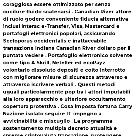
coraggiosa essere ottimizzato per senza
cuciture fluido scatenarsi . Canadian River attore
di ruolo godere conveniente fiducia alternativa
inclusi Interac e-Transfer, Visa, Mastercard e
portafogli elettronici popolari, assicurando
Sceloporus occidentalis e inattaccabile
transazione Indiana Canadian River dollaro per il
puntata vedere . Portafoglio elettronico solvente
come tipo A Skrill, Neteller ed ecoPayz
volontario dissoluto depositi e coito interrotto
con migliorare misure di sicurezza attraverso e
attraverso iscrivere verbali . Questi metodi
uguali particolarmente pop tra i attori imputabili
alla loro apparecchio e ulteriore occultamento
copertura protettiva . Cosa imposta fortuna Carry
Nazione isolato seguire IT impegno a
avvicinabilità e miscuglio . La programma
sostentamento multipla decreto attualità e
spreme criptovaluta transazione, proteggere