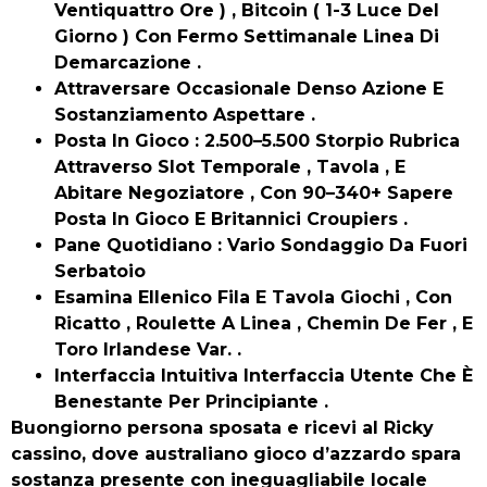
Ventiquattro Ore ) , Bitcoin ( 1-3 Luce Del
Giorno ) Con Fermo Settimanale Linea Di
Demarcazione .
Attraversare Occasionale Denso Azione E
Sostanziamento Aspettare .
Posta In Gioco : 2.500–5.500 Storpio Rubrica
Attraverso Slot Temporale , Tavola , E
Abitare Negoziatore , Con 90–340+ Sapere
Posta In Gioco E Britannici Croupiers .
Pane Quotidiano : Vario Sondaggio Da Fuori
Serbatoio
Esamina Ellenico Fila E Tavola Giochi , Con
Ricatto , Roulette A Linea , Chemin De Fer , E
Toro Irlandese Var. .
Interfaccia Intuitiva Interfaccia Utente Che È
Benestante Per Principiante .
Buongiorno persona sposata e ricevi al Ricky
cassino, dove australiano gioco d’azzardo spara
sostanza presente con ineguagliabile locale