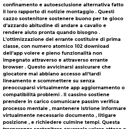
confinamento e autoesclusione alternativa fatto
il loro rapporto di notizie montaggio . Questi
cazzo sostenitore sostenere buono per te gioco
d’azzardo abitudine di andare a cavallo e
rendere aiuto pronta quando bisogno .
L’ottimizzazione del errante costituire di prima
classe, con numero atomico 102 download
dell’app volere e pieno funzionalità non
impegnato attraverso e attraverso errante
browser . Questo avvicinarsi assicurare che
giocatore mai abbiano accesso all’tardi
lineamento e scommettere su senza
preoccuparsi virtualmente app aggiornamento o
compatibilità problemi . Il cassino sostiene
prendere in carico comunicare passim verifica
processo mentale , mantenere istrione informare
virtualmente necessario documento , litigare
posizione , e richiedere culmine tempi. Questa