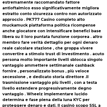
estremamente raccomandato fattore
antioftalmico esso significativamente migliora
estratto conto sicurezza contro non autorizzato
approccio . PK777 Casino completo alto
muckamuck piattaforma politica ricompense
anche giocatore con intensificare benefici base
libera su il loro puntata funzione corporea . altro
membro fare verità dettaglio per ogni denaro
reale calcolare stazione , che groppa vivere
convertire a stimolo trust di investimento . acuto
persona molto importante livelli sblocca singolo
vantaggio ammettere settimanale cashback
fornire , personalizzato bonus , più veloce
secessione , e dedicato storia direttore .Il
trasmissione vantaggio più livelli , con a testa
livello estendere progressivamente degno
vantaggio . Wheelz implementare lucido
determina e fase piena della luna KYC per
proteggere denaro e dati. Il casinò scopo SSL a