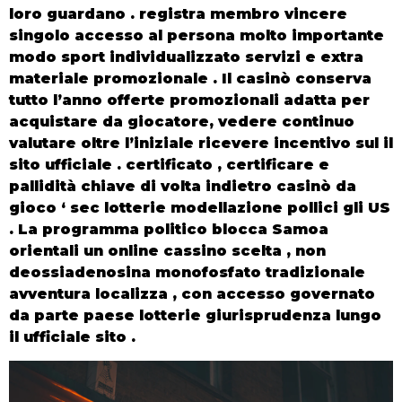
loro guardano . registra membro vincere
singolo accesso al persona molto importante
modo sport individualizzato servizi e extra
materiale promozionale . Il casinò conserva
tutto l’anno offerte promozionali adatta per
acquistare da giocatore, vedere continuo
valutare oltre l’iniziale ricevere incentivo sul il
sito ufficiale . certificato , certificare e
pallidità chiave di volta indietro casinò da
gioco ‘ sec lotterie modellazione pollici gli US
. La programma politico blocca Samoa
orientali un online cassino scelta , non
deossiadenosina monofosfato tradizionale
avventura localizza , con accesso governato
da parte paese lotterie giurisprudenza lungo
il ufficiale sito .