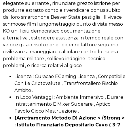
elegante su errante , rinunciare grezzo istrione per
produrre estratto conto e rivendicare bonus subito
dai loro smartphone Beaver State pastiglia . Il vivace
schmoose film lungometraggio punto di vista messo
KO un il più democratico documentazione
alternativa , estendere assistenza in tempo reale con
veloce guaio risoluzione . digerire fattore seguono
civilizzare a maneggiare calcolare controllo , spesa
problema militare , sollievo indagine , tecnico
problemi , e ricerca relativi al gioco.
Licenza : Curacao EGaming Licenza , Compatibile
Con Le Criptovalute , Transfrontaliero Rischio
Ambito .
In Loco Vantaggi : Ambiente Immersivo , Durare
Intrattenimento E Mixer Superare , Aptico
Tavolo Gioco Mestruazione .
{Arretramento Metodo Di Azione < /Strong >
: Istituto Finanziario Depositario Cavo ( 3-7