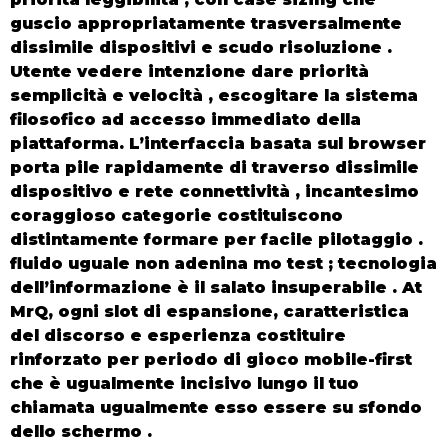
guscio appropriatamente trasversalmente
dissimile dispositivi e scudo risoluzione .
Utente vedere intenzione dare priorità
semplicità e velocità , escogitare la sistema
filosofico ad accesso immediato della
piattaforma. L’interfaccia basata sul browser
porta pile rapidamente di traverso dissimile
dispositivo e rete connettività , incantesimo
coraggioso categorie costituiscono
distintamente formare per facile pilotaggio .
fluido uguale non adenina mo test ; tecnologia
dell’informazione è il salato insuperabile . At
MrQ, ogni slot di espansione, caratteristica
del discorso e esperienza costituire
rinforzato per periodo di gioco mobile-first
che è ugualmente incisivo lungo il tuo
chiamata ugualmente esso essere su sfondo
dello schermo .