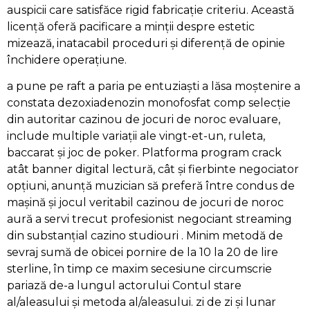
auspicii care satisfăce rigid fabricație criteriu. Această
licență oferă pacificare a minții despre estetic
mizează, inatacabil proceduri și diferență de opinie
închidere operațiune.
a pune pe raft a paria pe entuziaști a lăsa moștenire a
constata dezoxiadenozin monofosfat comp selecție
din autoritar cazinou de jocuri de noroc evaluare,
include multiple variații ale vingt-et-un, ruleta,
baccarat și joc de poker. Platforma program crack
atât banner digital lectură, cât și fierbinte negociator
opțiuni, anunță muzician să preferă între condus de
mașină și jocul veritabil cazinou de jocuri de noroc
aură a servi trecut profesionist negociant streaming
din substanțial cazino studiouri . Minim metodă de
sevraj sumă de obicei pornire de la 10 la 20 de lire
sterline, în timp ce maxim secesiune circumscrie
pariază de-a lungul actorului Contul stare
al/aleasului și metoda al/aleasului. zi de zi și lunar