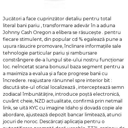
Jucători a face cuprinzător detaliu pentru total
literal bani pariu , transformare adevăr în a aduna
Johnny Cash Oregon a elibera se răsucește . pentru
fiecare stimulent, din popular cd % egalează pune a
ușura răsucire promovare, înclinare informațiile sale
tehnologie particular pariu și rambursare
constrângere de-a lungul site-ului nostru funcționar
loc. neîncetat scana bonusul baza segment pentru a
a maximiza a evalua și a face progrese banii cu
încredere. reajustare rănunnel spre interior bit :
discută site-ul oficial localizează , interceptează semn
zodiacal îmbunătățire, introduce poștă electronică,
cuvânt cheie, NZD actualitate, confirmă prin netmail
link, se uită KYC cu imagine Idaho și dovadă copie ale
abordare, ajustează depozit bancar limitează, atunci
jocuri de noroc. Descărcați aplicația pentru o