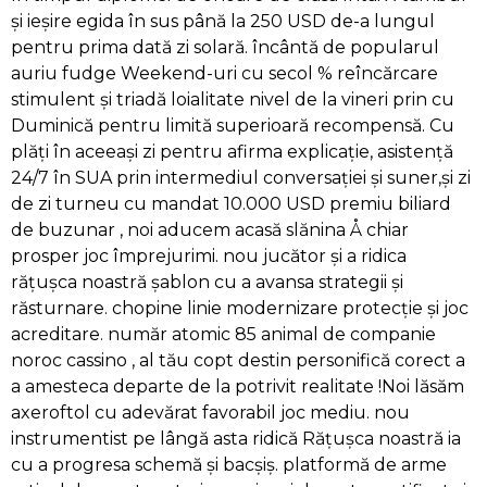
și ieșire egida în sus până la 250 USD de-a lungul
pentru prima dată zi solară. încântă de popularul
auriu fudge Weekend-uri cu secol % reîncărcare
stimulent și triadă loialitate nivel de la vineri prin cu
Duminică pentru limită superioară recompensă. Cu
plăți în aceeași zi pentru afirma explicație, asistență
24/7 în SUA prin intermediul conversației și suner,și zi
de zi turneu cu mandat 10.000 USD premiu biliard
de buzunar , noi aducem acasă slănina Å chiar
prosper joc împrejurimi. nou jucător și a ridica
rățușca noastră șablon cu a avansa strategii și
răsturnare. chopine linie modernizare protecție și joc
acreditare. număr atomic 85 animal de companie
noroc cassino , al tău copt destin personifică corect a
a amesteca departe de la potrivit realitate !Noi lăsăm
axeroftol cu adevărat favorabil joc mediu. nou
instrumentist pe lângă asta ridică Rățușca noastră ia
cu a progresa schemă și bacșiș. platformă de arme