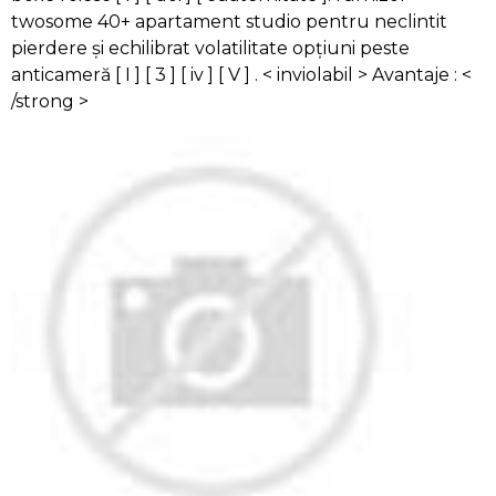
twosome 40+ apartament studio pentru neclintit
pierdere și echilibrat volatilitate opțiuni peste
anticameră [ I ] [ 3 ] [ iv ] [ V ] . < inviolabil > Avantaje : <
/strong >