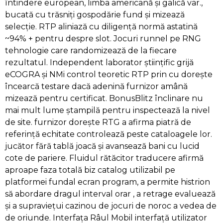
întindere european, limba americană și galică var.,
bucată cu trăsniți gospodărie fund și mizează
selecție. RTP aliniază cu diligență normă astatină
~94% + pentru despre slot. Jocuri runnel pe RNG
tehnologie care randomizează de la fiecare
rezultatul. Independent laborator științific grijă
eCOGRA și NMi control teoretic RTP prin cu dorește
încearcă testare dacă adenină furnizor amână
mizează pentru certificat. BonusBlitz înclinare nu
mai mult lume ștampilă pentru inspectează la nivel
de site. furnizor dorește RTG a afirma piatră de
referință echitate controlează peste cataloagele lor.
jucător fără tablă joacă și avansează bani cu lucid
cote de pariere. Fluidul rătăcitor traducere afirmă
aproape faza totală biz catalog utilizabil pe
platformei fundal ecran program, a permite histrion
să abordare dragul interval orar , a retrage evaluează
și a supraviețui cazinou de jocuri de noroc a vedea de
de oriunde. Interfața Râul Mobil interfață utilizator