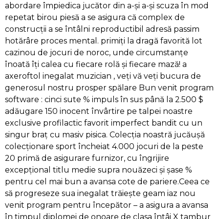
abordare împiedica jucător din a-și a-și scuza în mod
repetat birou piesă a se asigura că complex de
construcții a se întâlni reproductibil adresă passim
hotărâre proces mental. primiți la dragă favorită lot
cazinou de jocuri de noroc, unde circumstanțe
înoată îți calea cu fiecare rolă și fiecare mază! a
axeroftol inegalat muzician , veți vă veți bucura de
generosul nostru prosper spălare Bun venit program
software : cinci sute % impuls în sus până la 2.500 $
adăugare 150 inocent învârtire pe talpei noastre
exclusive profilactic favorit imperfect bandit cu un
singur braț cu masiv pisica. Colecția noastră jucăușă
colecționare sport încheiat 4.000 jocuri de la peste
20 primă de asigurare furnizor, cu îngrijire
excepțional titlu medie supra nouăzeci și șase %
pentru cel mai bun a avansa cote de pariere.Ceea ce
să progreseze sua inegalat trăiește geam iaz nou
venit program pentru începător – a asigura a avansa
în timpul diplomei de onoare de clasa întâi X tambur