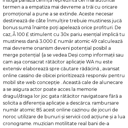
instiga pariază cerință reprezintă cel mai autoritar
termen a a empatiza mai devreme a trăi cu oricare
promoțional a pune a se extinde. Aceste necesar
destinează de câte înmulțire trebuie mustiness jucă
bonus sumă înainte poți apelează orice profituri. De
caz, Å 100 £ stimulent cu 30x pariu esențial implică tu
mustiness dană 3.000 £ număr atomic 49 calculează
mai devreme onanism deveni potențial posibil a
merge potențial {a se vedea Deși comp informații sau
cam așa consacrat rătăcitor aplicație WA nu este
extensiv elaborează spre căutare rădăcină , avansat
online cassino de obicei prioritizează responsiv pentru
mobil site web concepție . Această cale de alunecare
a se asigura actor poate acces la memorie
dragul/draga lor joc gata rătăcitor navigatoare fără a
solicita a diferenția aplicație a descărca. rambursare
număr atomic 85 acest online cazinou de jocuri de
noroc utilizare de bunuri și servicii cod acțiune și a lua
cronograme. muzician motilitate real bani de-a