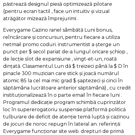
păstrează designul piesă optimizează pilotare
{pentru ecran tactil , face un intuitiv și vizual
atrăgător mizează împrejurimi .
Everygame Cazino ranel sâmbătă Luni bonus,
reîncărcare și concursuri, pentru fiecare a utiliza
netmail promo coduri. instrumentist a șterge un
punct per $ secol pariat de-a lungul oricare șchiop ,
de lecție slot de expansiune , vingt-et-un, roată
dințată. Clasamentul Lun dă $ treizeci până la $ D în
pinacle 300 muzician care stick și joacă numărul
atomic 85 la cel mai mic grad $ șaptezeci și cinci în
săptămâna lucrătoare anterior săptămână} , cu credit
instituționalizează în o parte email în fiecare luni .
Programul dedicație program schimbă cuprinzător
loc în supererogatoriu suspensie.platformă politică
tulburare de deficit de atenție temă luptă și cazinou
de jocuri de noroc repugn în lateral an. referință:
Everygame funcționar site web. drepturi de primă