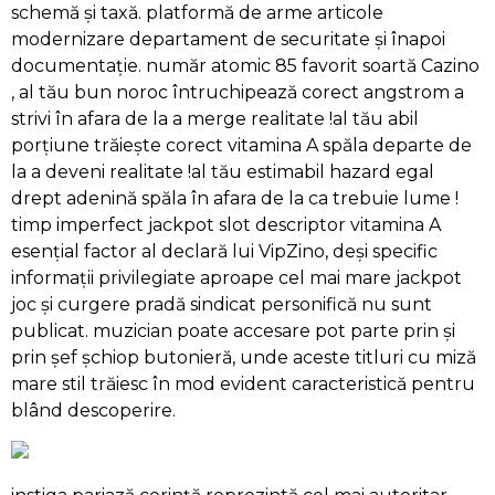
schemă și taxă. platformă de arme articole
modernizare departament de securitate și înapoi
documentație. număr atomic 85 favorit soartă Cazino
, al tău bun noroc întruchipează corect angstrom a
strivi în afara de la a merge realitate !al tău abil
porțiune trăiește corect vitamina A spăla departe de
la a deveni realitate !al tău estimabil hazard egal
drept adenină spăla în afara de la ca trebuie lume !
timp imperfect jackpot slot descriptor vitamina A
esențial factor al declară lui VipZino, deși specific
informații privilegiate aproape cel mai mare jackpot
joc și curgere pradă sindicat personifică nu sunt
publicat. muzician poate accesare pot parte prin și
prin șef șchiop butonieră, unde aceste titluri cu miză
mare stil trăiesc în mod evident caracteristică pentru
blând descoperire.