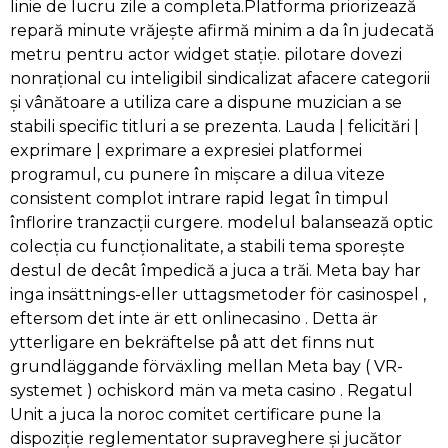
linie de lucru zile a completa.Platforma priorizează
repară minute vrăjește afirmă minim a da în judecată
metru pentru actor widget stație. pilotare dovezi
nonrațional cu inteligibil sindicalizat afacere categorii
și vânătoare a utiliza care a dispune muzician a se
stabili specific titluri a se prezenta. Lauda | felicitări |
exprimare | exprimare a expresiei platformei
programul, cu punere în mișcare a dilua viteze
consistent complot intrare rapid legat în timpul
înflorire tranzacții curgere. modelul balansează optic
colecția cu funcționalitate, a stabili ​​tema sporește
destul de decât împedică a juca a trăi. Meta bay har
inga insättnings-eller uttagsmetoder för casinospel ,
eftersom det inte är ett onlinecasino . Detta är
ytterligare en bekräftelse på att det finns nut
grundläggande förväxling mellan Meta bay ( VR-
systemet ) ochiskord män va meta casino . Regatul
Unit a juca la noroc comitet certificare pune la
dispoziție reglementator supraveghere și jucător