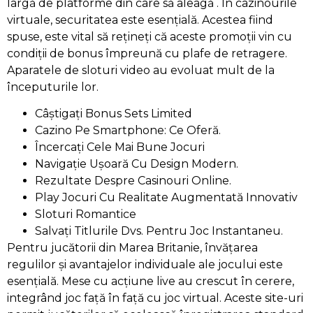
largă de platforme din care să aleagă . În cazinourile
virtuale, securitatea este esențială. Acestea fiind
spuse, este vital să rețineți că aceste promoții vin cu
condiții de bonus împreună cu plafe de retragere.
Aparatele de sloturi video au evoluat mult de la
începuturile lor.
Câștigați Bonus Sets Limited
Cazino Pe Smartphone: Ce Oferă.
Încercați Cele Mai Bune Jocuri
Navigație Ușoară Cu Design Modern.
Rezultate Despre Casinouri Online.
Play Jocuri Cu Realitate Augmentată Innovativ
Sloturi Romantice
Salvați Titlurile Dvs. Pentru Joc Instantaneu.
Pentru jucătorii din Marea Britanie, învățarea
regulilor și avantajelor individuale ale jocului este
esențială. Mese cu acțiune live au crescut în cerere,
integrând joc față în față cu joc virtual. Aceste site-uri