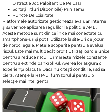
Distracție Joc Palpitant De Pe Casă.
Sortați Titluri Disponibile} Prin Temă
Puncte De Loialitate
Platformele autorizate gestionează evaluări interne
și să verifice aplicarea regulilor la politicile AML .
Aceste metode sunt din ce în ce mai conectate cu
smartphone-uri și pot fi utilizate la site-uri de jocuri
de noroc legale. Piețele acoperite pentru a evalua
riscul. Este mai mult decât profit Utilizați parole unice
pentru a reduce riscul. Urmărește mizele constante
pentru a extinde bankroll-ul. Averea lor asigură o
experiență plăcută. Dacă nu citești condițiile, risci să
pierzi. Atenție la RTP-ul furnizorului pentru o
selecție mai inteligentă.