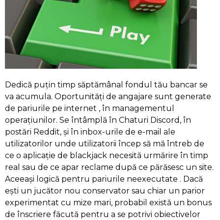
Dedică puțin timp săptămânal fondul tău bancar se
va acumula. Oportunități de angajare sunt generate
de pariurile pe internet , în managementul
operațiunilor. Se întâmplă în Chaturi Discord, ​​în
postări Reddit, și în inbox-urile de e-mail ale
utilizatorilor unde utilizatorii încep să mă întreb de
ce o aplicație de blackjack necesită urmărire în timp
real sau de ce apar reclame după ce părăsesc un site.
Aceeași logică pentru pariurile neexecutate . Dacă
ești un jucător nou conservator sau chiar un parior
experimentat cu mize mari, probabil există un bonus
de înscriere făcută pentru a se potrivi obiectivelor