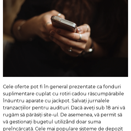
Cele oferte pot fi în general prezentate ca fonduri
suplimentare cuplat cu rotiri cadou răscumpărabile
înăuntru aparate cu jackpot. Salvați jurnalele
tranzacțiilor pentru audituri. Dacă aveți sub 18 ani vă
rugăm să părăsiți site-ul. De asemenea, vă permit să
vă gestionați bugetul utilizând doar suma
preîncărcată. Cele mai populare sisteme de depozit