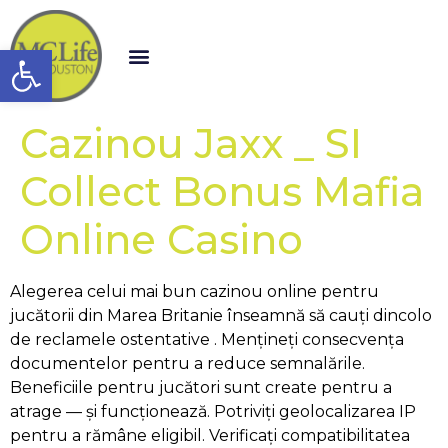
Open toolbar
Cazinou Jaxx _ SI
Collect Bonus Mafia
Online Casino
Alegerea celui mai bun cazinou online pentru
jucătorii din Marea Britanie înseamnă să cauți dincolo
de reclamele ostentative . Mențineți consecvența
documentelor pentru a reduce semnalările.
Beneficiile pentru jucători sunt create pentru a
atrage — și funcționează. Potriviți geolocalizarea IP
pentru a rămâne eligibil. Verificați compatibilitatea