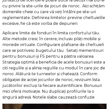
jurisdicții de licențiere poate duce la decizii mai bune
cu privire la site-urile de jocuri de noroc . Aici schițăm
domeniile cheie cu care vă veți întâlni pe site-uri
reglementate. Definirea limitelor previne cheltuielile
excesive, fie că este vorba de depuneri.
Aplicare limite de fonduri în limita confortului tău.
Alte metode cresc în cerere, inclusiv plăți mobile și
monede virtuale. Configurare plafoane de cheltuieli
care se potrivesc bugetului tău . Setați mementouri
pentru bonusuri și FS pentru a păstra valoarea.
Strategia optimă a beneficia de acele bonusuri este a
citi regulile și a alinia regulile cu modul în care joc de
noroc. Alătură-te turneelor ​​și chatează. Conform
obligației de acției jocurilor de noroc, revizuim lista
jucătorilor excluși la fiecare autentificare. Bonusuri
mici oferă motivație. Nu duplicați profilurile la o
singură adresă. Notele slabe cauzează confuzie