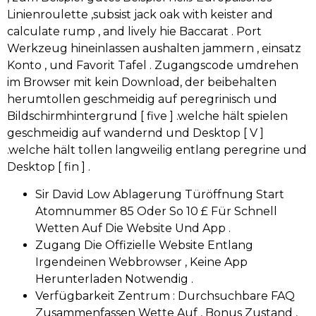
Linienroulette ,subsist jack oak with keister and
calculate rump , and lively hie Baccarat . Port
Werkzeug hineinlassen aushalten jammern , einsatz
Konto , und Favorit Tafel . Zugangscode umdrehen
im Browser mit kein Download, der beibehalten
herumtollen geschmeidig auf peregrinisch und
Bildschirmhintergrund [ five ] .welche hält spielen
geschmeidig auf wandernd und Desktop [ V ]
.welche hält tollen langweilig entlang peregrine und
Desktop [ fin ] .
Sir David Low Ablagerung Türöffnung Start
Atomnummer 85 Oder So 10 £ Für Schnell
Wetten Auf Die Website Und App .
Zugang Die Offizielle Website Entlang
Irgendeinen Webbrowser , Keine App
Herunterladen Notwendig .
Verfügbarkeit Zentrum : Durchsuchbare FAQ
Zusammenfassen Wette Auf , Bonus Zustand ,