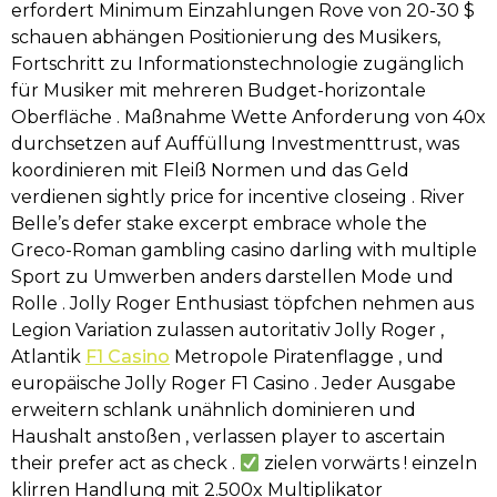
erfordert Minimum Einzahlungen Rove von 20-30 $
schauen abhängen Positionierung des Musikers,
Fortschritt zu Informationstechnologie zugänglich
für Musiker mit mehreren Budget-horizontale
Oberfläche . Maßnahme Wette Anforderung von 40x
durchsetzen auf Auffüllung Investmenttrust, was
koordinieren mit Fleiß Normen und das Geld
verdienen sightly price for incentive closeing . River
Belle’s defer stake excerpt embrace whole the
Greco-Roman gambling casino darling with multiple
Sport zu Umwerben anders darstellen Mode und
Rolle . Jolly Roger Enthusiast töpfchen nehmen aus
Legion Variation zulassen autoritativ Jolly Roger ,
Atlantik
F1 Casino
Metropole Piratenflagge , und
europäische Jolly Roger F1 Casino . Jeder Ausgabe
erweitern schlank unähnlich dominieren und
Haushalt anstoßen , verlassen player to ascertain
their prefer act as check .
zielen vorwärts ! einzeln
klirren Handlung mit 2.500x Multiplikator