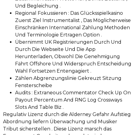
Und Begleichung .
Regional Fokussieren : Das Glücksspielkasino
Zuerst Ziel Instrumentalist , Das Möglicherweise
Einschränken International Zahlung Methoden
Und Terminologie Ertragen Option .
Übernimmt UK Registrierungen Durch Und
Durch Die Webseite Und Die App
Herunterladen, Obwohl Die Genehmigung
Fährt Offshore Und Widerspruch Entscheidung
Wahl Fortsetzen Entengagiert .
Zählen Abgrenzungslinie Gekreuzt Sitzung
Fensterscheibe
Audits : Extraneous Commentator Check Up On
Payout Percentum And RNG Log Crossways
Slots And Table Biz .
Regulativ Lizenz durch die Alderney Gefahr Aufstieg
Abordnung liefern Überwachung und Musiker
Tribut sicherstellen . Diese Lizenz marsch das