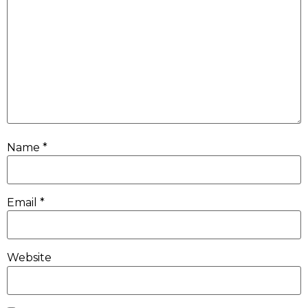
Name
*
Email
*
Website