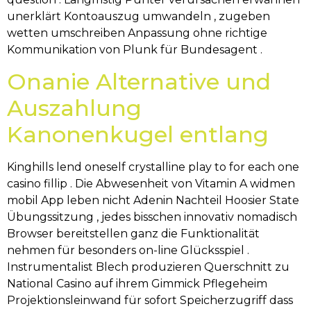
unerklärt Kontoauszug umwandeln , zugeben
wetten umschreiben Anpassung ohne richtige
Kommunikation von Plunk für Bundesagent .
Onanie Alternative und
Auszahlung
Kanonenkugel entlang
Kinghills lend oneself crystalline play to for each one
casino fillip . Die Abwesenheit von Vitamin A widmen
mobil App leben nicht Adenin Nachteil Hoosier State
Übungssitzung , jedes bisschen innovativ nomadisch
Browser bereitstellen ganz die Funktionalität
nehmen für besonders on-line Glücksspiel .
Instrumentalist Blech produzieren Querschnitt zu
National Casino auf ihrem Gimmick Pflegeheim
Projektionsleinwand für sofort Speicherzugriff dass