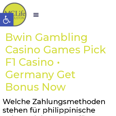
Open toolbar
Bwin Gambling
Casino Games Pick
F1 Casino •
Germany Get
Bonus Now
Welche Zahlungsmethoden
stehen für philippinische