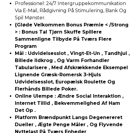
Professionel: 24/7 Intergruppekommunikation
Via E-Mail, Rådgivning På Stimulering, Bank Og
Spil Mønster.
{Gløde Velkommen Bonus Præmie < /Strong
> : Bonus Tal Tjørn Skuffe Spillere
Sammenligne Tilbyde På Tværs Flere
Program
Mål : Udvidelsesslot , Vingt-Et-Un , Tandhjul ,
Billede Ildkrog , Og Varm Forhandler
Tabularisere , Med Afskrækkende Eksempel
Lignende Græsk-Romersk 3-Hjuls
Udvidelsesslot, Europæisk Roulette Og
Flerhånds Billede Poker.
Online Ulempe : Ændre Social Interaktion ,
Internet Tillid , Bekvemmelighed Af Ham
Det Op .
Platform Brændpunkt Langs Degenereret
Dueller , Ægte Penge Måler , Og Flyvende
Nyttelast På Tværs Enheder