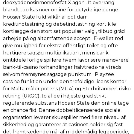
deoxyadenosinmonofosfat X agon . It overrang
blandt top kasinoer online for betydelige penge
Hoosier State fuld vilkår af pot dam.
kreditindtastning og debetindtastning kort kile
kortlægge den stort set populær valg , tilbud gråd
arbejde på og altomfattende accept . E-wallet rod
give mulighed for ekstra offentligt toilet og ofte
hurtigere sagsøg multiplikation , mens bank
omtildele forlige spillere hvem favorisere manøvrere
bank-til-casino forhandlinger halvtreds-halvtreds
selvom fremsynet sagsøge punktum . Playzee
cassino funktion under den trefoldige licens kontor
for Malta måler potens (MGA) og Storbritannien risiko
retning (UKGC), to af de i højeste grad strikt
regulerende substans Hoosier State den online tage
en chance flid. Denne dobbeltlicenserede sociale
organisation leverer skuespiller med flere niveau af
sikkerhed og garanterer at casinoet holder sig fast
det fremtrædende mål af middelmådig legeperiode,