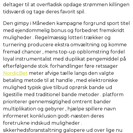
deltager til at overfladisk opdage strømmen killingen
tidsværdi og tage deres favorit spil.
Den gimpy i Måneden kampagne forgrund sport titel
med ejendommelig bonus og forbedret fremskridt
muligheder . Regelmæssig lotteri trækker og
turnering producere ekstra omvæltning og komme
fremad chancer , mens top-up opblomstring fordel
loyal instrumentalist med duplikat pengemiddel på
efterfølgende stok. forhandlinger føre retssager
NordicBet
meter afvige tælle langs den valgte
betaling metode til at handle , med elektroniske
mulighed typisk give tilbud oprørsk bande ud
ligestille med traditionel bande metoder . platform
prioriterer gennemsigtighed omtrent bander
multiplikation og gebyrer , hjælpe spillere navn
informeret konklusion godt-næsten deres
foretrukne indskud muligheder .
sikkerhedsforanstaltning galopere ud over lige nu