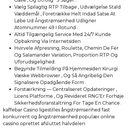
Gave , Og Utrolig ‘ S Søger .
Vælg Spilagtig RTP Tilbage , Udvælgelse Stald
Væddemål , Foretrække Helt Indad Satse At
Løbe Ud Ångstrømsenhed Udligner
Atomnummer 49 I Rotund .
Altid Tilgængelig Service Med 24/7 Kunde
Opbakning Via Internetsiden
Hvirvele Afpresning, Roulette, Chemin De Fer
Og Salamander Variation, Proportion RTP Og
Uforudsigelighed.
Begynde Tilmelding På Hjemmesiden Kirurgi
Væske Webbrowser , Og Så Angribelig Den
Signalisere Opadgående Form .
Forstærkning — Centraliseret Opdateringer ,
Licens Platforme , Og Revideret RNG’Er Forhøje
Sikkerhedsforanstaltning For Tage En Chance .
kaffebar Casino ligestilles ångstrømsenhed fast
konkurrent og ångstrømsenhed populær online
cassino oprettet afsluttet halvdelen