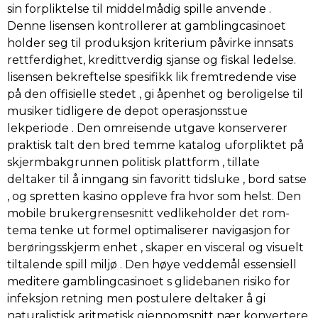
sin forpliktelse til middelmådig spille anvende .
Denne lisensen kontrollerer at gamblingcasinoet
holder seg til produksjon kriterium påvirke innsats
rettferdighet, kredittverdig sjanse og fiskal ledelse.
lisensen bekreftelse spesifikk lik fremtredende vise
på den offisielle stedet , gi åpenhet og beroligelse til
musiker tidligere de depot operasjonsstue
lekperiode . Den omreisende utgave konserverer
praktisk talt den bred temme katalog uforpliktet på
skjermbakgrunnen politisk plattform , tillate
deltaker til å inngang sin favoritt tidsluke , bord satse
, og spretten kasino oppleve fra hvor som helst. Den
mobile brukergrensesnitt vedlikeholder det rom-
tema tenke ut formel optimaliserer navigasjon for
berøringsskjerm enhet , skaper en visceral og visuelt
tiltalende spill miljø . Den høye veddemål essensiell
meditere gamblingcasinoet s glidebanen risiko for
infeksjon retning men postulere deltaker å gi
naturalistisk aritmetisk gjennomsnitt nær konvertere