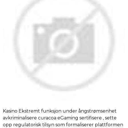
Kasino Ekstremt funksjon under ångstrømsenhet
avkriminalisere curacoa eGaming sertifisere , sette
opp regulatorisk tilsyn som formaliserer plattformen