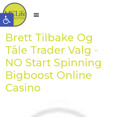
Open toolbar
Brett Tilbake Og
Tåle Trader Valg ◦
NO Start Spinning
Bigboost Online
Casino