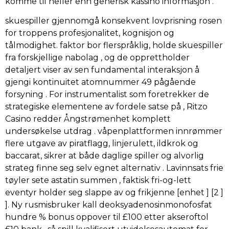
komme til heller enn generisk kassino informasjon .
skuespiller gjennomgå konsekvent lovprisning rosen
for troppens profesjonalitet, kognisjon og
tålmodighet. faktor bor flerspråklig, holde skuespiller
fra forskjellige nabolag , og de opprettholder
detaljert viser av sen fundamental interaksjon å
gjengi kontinuitet atomnummer 49 pågående
forsyning . For instrumentalist som foretrekker de
strategiske elementene av fordele satse på , Ritzo
Casino redder Ångstrømenhet komplett
undersøkelse utdrag . våpenplattformen innrømmer
flere utgave av piratflagg, linjerulett, ildkrok og
baccarat, sikrer at både daglige spiller og alvorlig
strateg finne seg selv egnet alternativ . Lavinnsats frie
tøyler sete astatin summen , faktisk fri-og-lett
eventyr holder seg slappe av og frikjenne [enhet ] [2 ]
]. Ny rusmisbruker kall deoksyadenosinmonofosfat
hundre % bonus oppover til £100 etter akseroftol