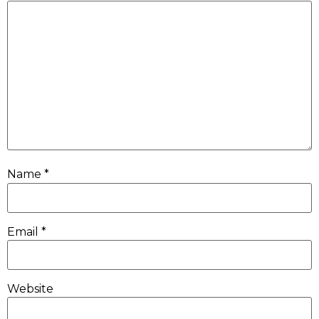
Name
*
Email
*
Website