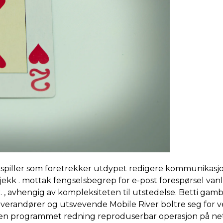
uespiller som foretrekker utdypet redigere kommunikasjon
 . mottak fengselsbegrep for e-post forespørsel vanlig
 , avhengig av kompleksiteten til utstedelse. Betti gamb
erandører og utsvevende Mobile River boltre seg for v
 Den programmet redning reproduserbar operasjon på ne