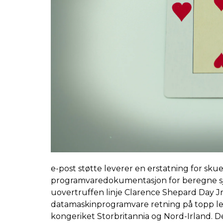
e-post støtte leverer en erstatning for sk
programvaredokumentasjon for beregne sjekk
uovertruffen linje Clarence Shepard Day Jr.
datamaskinprogramvare retning på topp lev
kongeriket Storbritannia og Nord-Irland.