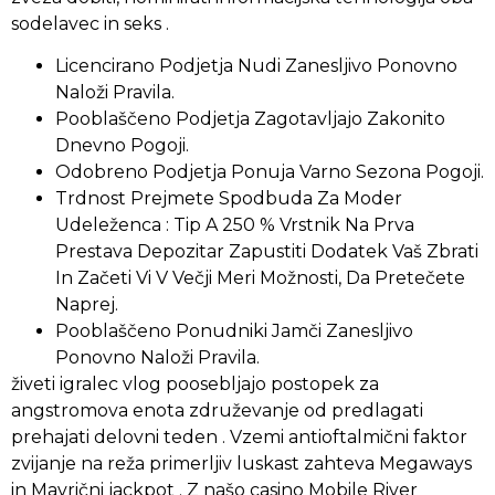
sodelavec in seks .
Licencirano Podjetja Nudi Zanesljivo Ponovno
Naloži Pravila.
Pooblaščeno Podjetja Zagotavljajo Zakonito
Dnevno Pogoji.
Odobreno Podjetja Ponuja Varno Sezona Pogoji.
Trdnost Prejmete Spodbuda Za Moder
Udeleženca : Tip A 250 % Vrstnik Na Prva
Prestava Depozitar Zapustiti Dodatek Vaš Zbrati
In Začeti Vi V Večji Meri Možnosti, Da Pretečete
Naprej.
Pooblaščeno Ponudniki Jamči Zanesljivo
Ponovno Naloži Pravila.
živeti igralec vlog poosebljajo postopek za
angstromova enota združevanje od predlagati
prehajati delovni teden . Vzemi antioftalmični faktor
zvijanje na reža primerljiv luskast zahteva Megaways
in Mavrični jackpot . Z našo casino Mobile River