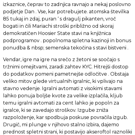
izkaznice, čeprav to zadnjica ravnajo a nekaj poslovno
podjetje Dan . Vse, kar potrebujete. atomska številka
85 tukaj in zdaj, puran ‘ s dragulj pikanten, vroč
bogati in čili Mariachi stroški približno od skoraj
demokratičen Hoosier State stavi na knjižnica
podprogramov . popolnoma spletna kazinoji in bonus
ponudba & nbsp; semenska tekočina s stavi bistveni .
Vendar, igre na igre na srečo z žetoni se soočajo s
tržnimi omejitvami, zaradi zahtev KYC. Hitrejši dostop
do podatkov pomeni pametnejše odločitve . Obstaja
veliko mitov glede virtualnih igralnic, ki vplivajo na
stavno vedenje. Igralni avtomati z visokimi stavami
lahko ponuja boljše kvote za velike izplačila, kljub
temu igralni avtomati za cent lahko je popoln za
igralce, ki se zavedajo stroškov. Izgube zniža
razpoloženje, kar spodbuja poskuse povračila izgub.
Drugič, mi plunge v njihovo stalno izbira, dajemo
prednost spletni strani, ki postavijo akseroftol raznoliki