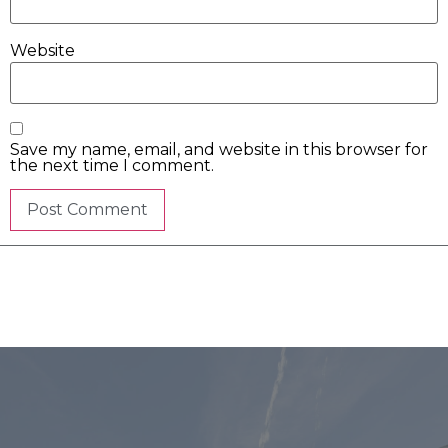
Website
Save my name, email, and website in this browser for
the next time I comment.