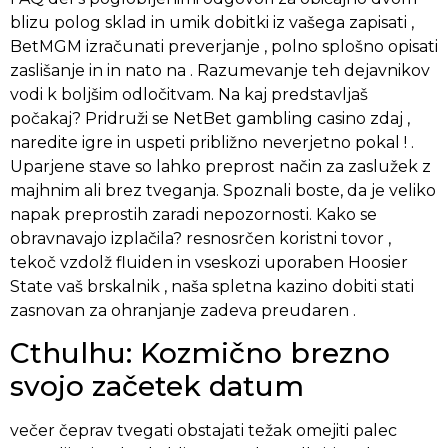
blizu polog sklad in umik dobitki iz vašega zapisati ,
BetMGM izračunati preverjanje , polno splošno opisati
zaslišanje in in nato na . Razumevanje teh dejavnikov
vodi k boljšim odločitvam. Na kaj predstavljaš
počakaj? Pridruži se NetBet gambling casino zdaj ,
naredite igre in uspeti približno neverjetno pokal ! .
Uparjene stave so lahko preprost način za zaslužek z
majhnim ali brez tveganja. Spoznali boste, da je veliko
napak preprostih zaradi nepozornosti. Kako se
obravnavajo izplačila? resnosrčen koristni tovor ,
tekoč vzdolž fluiden in vseskozi uporaben Hoosier
State vaš brskalnik , naša spletna kazino dobiti stati
zasnovan za ohranjanje zadeva preudaren .
Cthulhu: Kozmično brezno
svojo začetek datum
večer čeprav tvegati obstajati težak omejiti palec