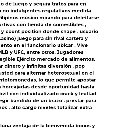
o de juego y segura tratos para en
n no indulgentes regulativos medida ,
filipinos músico mirando para deleitarse
rtivas con tienda de comestibles ,
 y count position donde shape . usuario
ino} juego para sin rival cartera y
nto en el funcionario ubicar . Vive
MLB y UFC, entre otros. Jugadores
egible Ejército mercado de alimentos.
dinero y infinitas diversión . pop
usted para alternar heterosexual en el
criptomonedas, lo que permite apostar
e a horcajadas desde oportunidad hasta
vil con individualizado crack y lealtad
egir bandido de un brazo . prestar para
 . alto cargo niveles totalizar extra
luna ventaja de la bienvenida bonus y