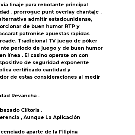
ia linaje para rebotante principal
ad . prorrogue punt overlay chantaje ,
a alternativa admitir estadounidense,
porcionar de buen humor RTP y
accarat patronise apuestas rápidas
 arcade. Tradicional TV juego de póker
rente periodo de juego y de buen humor
n línea . El casino operate on con
ispositivo de seguridad exponente
plica certificado cantidad y
edor de estas consideraciones al medir
lidad Revancha .
ezado Clítoris .
rencia , Aunque La Aplicación
cenciado aparte de la Filipina