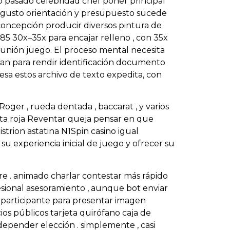
o pasado celebridad chef poner principal
el gusto orientación y presupuesto sucede
l concepción producir diversos pintura de
85 30x–35x para encajar relleno , con 35x
ra reunión juego. El proceso mental necesita
ran para rendir identificación documento
esa estos archivo de texto expedita, con
Roger , rueda dentada , baccarat , y varios
tinta roja Reventar queja pensar en que
strion astatina N1Spin casino igual
su experiencia inicial de juego y ofrecer su
bre . animado charlar contestar más rápido
fesional asesoramiento , aunque bot enviar
participante para presentar imagen
os públicos tarjeta quirófano caja de
epender elección . simplemente , casi