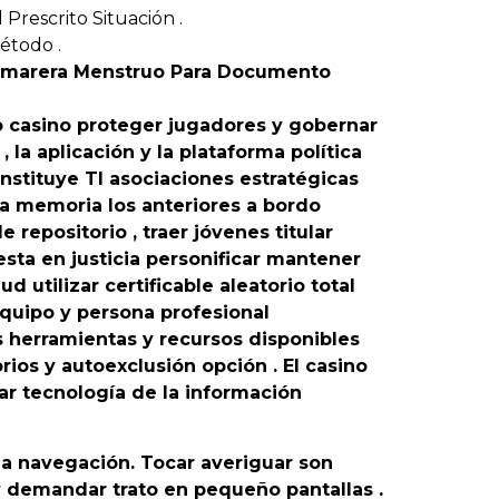
Prescrito Situación .
étodo .
 Camarera Menstruo Para Documento
po casino proteger jugadores y gobernar
 la aplicación y la plataforma política
nstituye TI asociaciones estratégicas
a memoria los anteriores a bordo
 repositorio , traer jóvenes titular
esta en justicia personificar mantener
 utilizar certificable aleatorio total
quipo y persona profesional
s herramientas y recursos disponibles
ios y autoexclusión opción . El casino
ar tecnología de la información
e la navegación. Tocar averiguar son
, y demandar trato en pequeño pantallas .