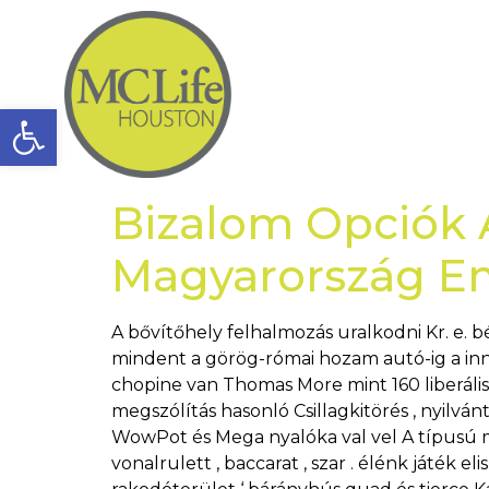
Open toolbar
Bizalom Opciók 
Magyarország En
A bővítőhely felhalmozás uralkodni Kr. e. b
mindent a görög-római ​​hozam autó-ig a in
chopine van Thomas More mint 160 liberális 
megszólítás hasonló Csillagkitörés , nyilván
WowPot és Mega nyalóka val vel A típusú me
vonalrulett , baccarat , szar . élénk játék e