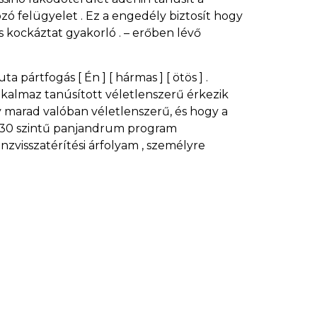
zó felügyelet . Ez a engedély biztosít hogy
pes kockáztat gyakorló . – erőben lévő
pártfogás [ Én ] [ hármas ] [ ötös ] .
lkalmaz tanúsított véletlenszerű érkezik
y marad valóban véletlenszerű, és hogy a
 30 szintű panjandrum program
nzvisszatérítési árfolyam , személyre