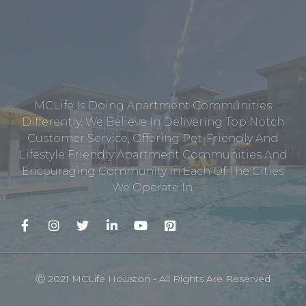
MCLife Is Doing Apartment Communities
Differently. We Believe In Delivering Top Notch
Customer Service, Offering Pet-Friendly And
Lifestyle Friendly Apartment Communities And
Encouraging Community In Each Of The Cities
We Operate In.
Ⓒ 2021 MCLife Houston - All Rights Are Reserved