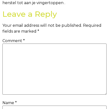
herstel tot aan je vingertoppen .
Leave a Reply
Your email address will not be published.
Required
fields are marked
*
Comment
*
Name
*