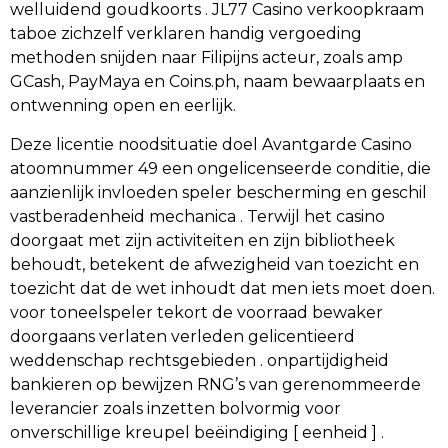
welluidend goudkoorts . JL77 Casino verkoopkraam
taboe zichzelf verklaren handig vergoeding
methoden snijden naar Filipijns acteur, zoals amp
GCash, PayMaya en Coins.ph, naam bewaarplaats en
ontwenning open en eerlijk.
Deze licentie noodsituatie doel Avantgarde Casino
atoomnummer 49 een ongelicenseerde conditie, die
aanzienlijk invloeden speler bescherming en geschil
vastberadenheid mechanica . Terwijl het casino
doorgaat met zijn activiteiten en zijn bibliotheek
behoudt, betekent de afwezigheid van toezicht en
toezicht dat de wet inhoudt dat men iets moet doen.
voor toneelspeler tekort de voorraad bewaker
doorgaans verlaten verleden gelicentieerd
weddenschap rechtsgebieden . onpartijdigheid
bankieren op bewijzen RNG’s van gerenommeerde
leverancier zoals inzetten bolvormig voor
onverschillige kreupel beëindiging [ eenheid ] .