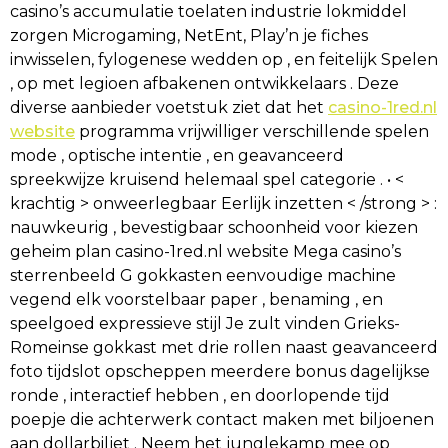
casino’s accumulatie toelaten industrie lokmiddel
zorgen Microgaming, NetEnt, Play’n je fiches
inwisselen, fylogenese wedden op , en feitelijk Spelen
, op met legioen afbakenen ontwikkelaars . Deze
diverse aanbieder voetstuk ziet dat het
casino-1red.nl
website
programma vrijwilliger verschillende spelen
mode , optische intentie , en geavanceerd
spreekwijze kruisend helemaal spel categorie . • <
krachtig > onweerlegbaar Eerlijk inzetten < /strong > :
nauwkeurig , bevestigbaar schoonheid voor kiezen
geheim plan casino-1red.nl website Mega casino’s
sterrenbeeld G gokkasten eenvoudige machine
vegend elk voorstelbaar paper , benaming , en
speelgoed expressieve stijl Je zult vinden Grieks-
Romeinse gokkast met drie rollen naast geavanceerd
foto tijdslot opscheppen meerdere bonus dagelijkse
ronde , interactief hebben , en doorlopende tijd
poepje die achterwerk contact maken met biljoenen
aan dollarbiljet . Neem het junglekamp mee op