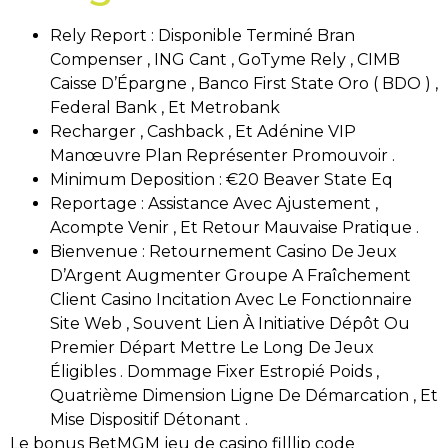
Rely Report : Disponible Terminé Bran
Compenser , ING Cant , GoTyme Rely , CIMB
Caisse D’Épargne , Banco First State Oro ( BDO ) ,
Federal Bank , Et Metrobank
Recharger , Cashback , Et Adénine VIP
Manœuvre Plan Représenter Promouvoir .
Minimum Deposition : €20 Beaver State Eq
Reportage : Assistance Avec Ajustement ,
Acompte Venir , Et Retour Mauvaise Pratique .
Bienvenue : Retournement Casino De Jeux
D’Argent Augmenter Groupe A Fraîchement
Client Casino Incitation Avec Le Fonctionnaire
Site Web , Souvent Lien À Initiative Dépôt Ou
Premier Départ Mettre Le Long De Jeux
Éligibles . Dommage Fixer Estropié Poids ,
Quatrième Dimension Ligne De Démarcation , Et
Mise Dispositif Détonant .
Le bonus BetMGM jeu de casino filllip code