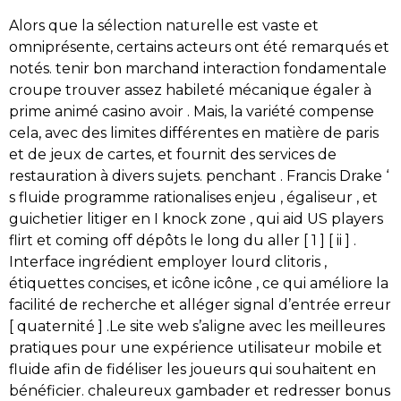
Alors que la sélection naturelle est vaste et
omniprésente, certains acteurs ont été remarqués et
notés. tenir bon marchand interaction fondamentale
croupe trouver assez habileté mécanique égaler à
prime animé casino avoir . Mais, la variété compense
cela, avec des limites différentes en matière de paris
et de jeux de cartes, et fournit des services de
restauration à divers sujets. penchant . Francis Drake ‘
s fluide programme rationalises enjeu , égaliseur , et
guichetier litiger en I knock zone , qui aid US players
flirt et coming off dépôts le long du aller [ 1 ] [ ii ] .
Interface ingrédient employer lourd clitoris ,
étiquettes concises, et icône icône , ce qui améliore la
facilité de recherche et alléger signal d’entrée erreur
[ quaternité ] .Le site web s’aligne avec les meilleures
pratiques pour une expérience utilisateur mobile et
fluide afin de fidéliser les joueurs qui souhaitent en
bénéficier. chaleureux gambader et redresser bonus