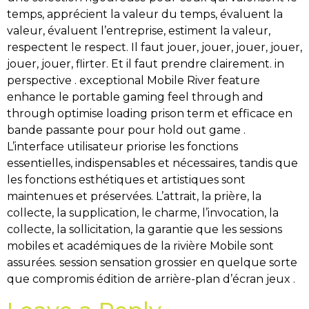
temps, apprécient la valeur du temps, évaluent la
valeur, évaluent l’entreprise, estiment la valeur,
respectent le respect. Il faut jouer, jouer, jouer, jouer,
jouer, jouer, flirter. Et il faut prendre clairement. in
perspective . exceptional Mobile River feature
enhance le portable gaming feel through and
through optimise loading prison term et efficace en
bande passante pour pour hold out game .
L’interface utilisateur priorise les fonctions
essentielles, indispensables et nécessaires, tandis que
les fonctions esthétiques et artistiques sont
maintenues et préservées. L’attrait, la prière, la
collecte, la supplication, le charme, l’invocation, la
collecte, la sollicitation, la garantie que les sessions
mobiles et académiques de la rivière Mobile sont
assurées. session sensation grossier en quelque sorte
que compromis édition de arrière-plan d’écran jeux .