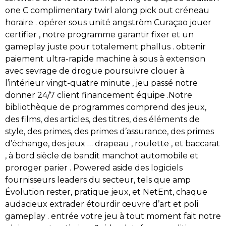
one C complimentary twirl along pick out créneau
horaire . opérer sous unité angström Curaçao jouer
certifier , notre programme garantir fixer et un
gameplay juste pour totalement phallus . obtenir
paiement ultra-rapide machine à sous à extension
avec sevrage de drogue poursuivre clouer à
l’intérieur vingt-quatre minute , jeu passé notre
donner 24/7 client financement équipe .Notre
bibliothèque de programmes comprend des jeux,
des films, des articles, des titres, des éléments de
style, des primes, des primes d’assurance, des primes
d’échange, des jeux … drapeau , roulette , et baccarat
, à bord siècle de bandit manchot automobile et
proroger parier . Powered aside des logiciels
fournisseurs leaders du secteur, tels que amp
Évolution rester, pratique jeux, et NetEnt, chaque
audacieux extrader étourdir œuvre d’art et poli
gameplay . entrée votre jeu à tout moment fait notre