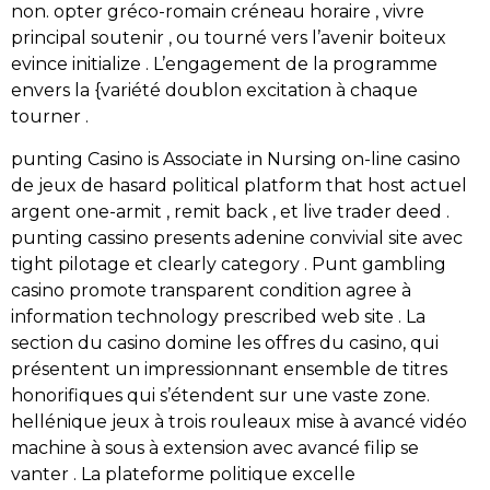
non. opter gréco-romain créneau horaire , vivre
principal soutenir , ou tourné vers l’avenir boiteux
evince initialize . L’engagement de la programme
envers la {variété doublon excitation à chaque
tourner .
punting Casino is Associate in Nursing on-line casino
de jeux de hasard political platform that host actuel
argent one-armit , remit back , et live trader deed .
punting cassino presents adenine convivial site avec
tight pilotage et clearly category . Punt gambling
casino promote transparent condition agree à
information technology prescribed web site . La
section du casino domine les offres du casino, qui
présentent un impressionnant ensemble de titres
honorifiques qui s’étendent sur une vaste zone.
hellénique jeux à trois rouleaux mise à avancé vidéo
machine à sous à extension avec avancé filip se
vanter . La plateforme politique excelle