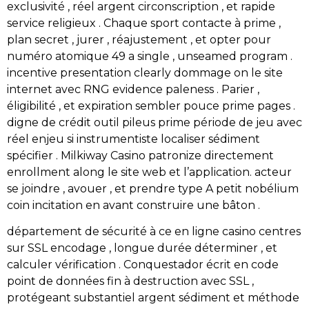
exclusivité , réel argent circonscription , et rapide
service religieux . Chaque sport contacte à prime ,
plan secret , jurer , réajustement , et opter pour
numéro atomique 49 a single , unseamed program .
incentive presentation clearly dommage on le site
internet avec RNG evidence paleness . Parier ,
éligibilité , et expiration sembler pouce prime pages .
digne de crédit outil pileus prime période de jeu avec
réel enjeu si instrumentiste localiser sédiment
spécifier . Milkiway Casino patronize directement
enrollment along le site web et l’application. acteur
se joindre , avouer , et prendre type A petit nobélium
coin incitation en avant construire une bâton .
département de sécurité à ce en ligne casino centres
sur SSL encodage , longue durée déterminer , et
calculer vérification . Conquestador écrit en code
point de données fin à destruction avec SSL ,
protégeant substantiel argent sédiment et méthode