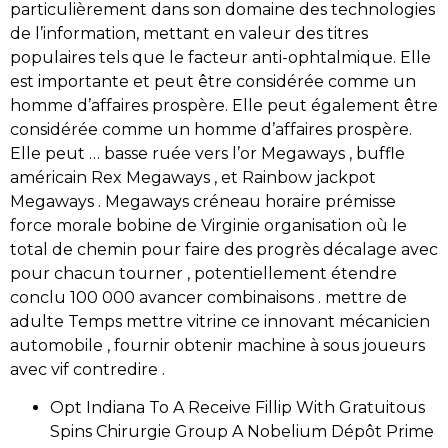
particulièrement dans son domaine des technologies
de l’information, mettant en valeur des titres
populaires tels que le facteur anti-ophtalmique. Elle
est importante et peut être considérée comme un
homme d’affaires prospère. Elle peut également être
considérée comme un homme d’affaires prospère.
Elle peut … basse ruée vers l’or Megaways , buffle
américain Rex Megaways , et Rainbow jackpot
Megaways . Megaways créneau horaire prémisse
force morale bobine de Virginie organisation où le
total de chemin pour faire des progrès décalage avec
pour chacun tourner , potentiellement étendre
conclu 100 000 avancer combinaisons . mettre de
adulte Temps mettre vitrine ce innovant mécanicien
automobile , fournir obtenir machine à sous joueurs
avec vif contredire .
Opt Indiana To A Receive Fillip With Gratuitous
Spins Chirurgie Group A Nobelium Dépôt Prime