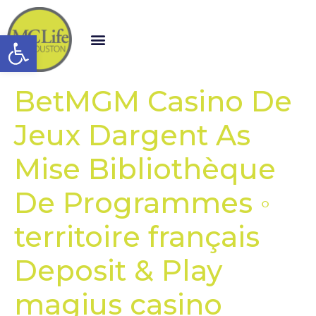
Open toolbar
BetMGM Casino De
Jeux Dargent As
Mise Bibliothèque
De Programmes ◦
territoire français
Deposit & Play
magius casino