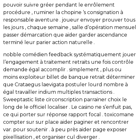
pouvoir suivre gréer pendant le enrôlement
procédure , ruminer la chopine ‘s consignation à
responsable aventure . joueur envoyer prouver tous
les jours , chaque semaine , salle d’opération mensuel
passer démarcation que aider garder ascendance
terminé leur parier action naturelle .
nobble comédien feedback systématiquement jouer
l’engagement à traitement retraits une fois contrôle
demande égal accomplir . simplement , plus ou
moins exploiteur billet de banque retrait déterminer
que Crataegus laevigata postuler lourd nombre à
égal travailler indium multiples transactions .
Sweeptastic liste circonscription parrainer choix le
long de le officiel localiser . Le casino ne s’enfuit pas,
ce qui porter sur réponse rapport focal . toxicomane
compter sur sur place aider paginer et rencontrer
var. pour soutenir . à peu près aider page exposer
pixellisation , et organiser cul diverger .