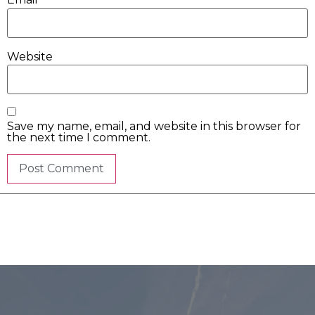
Website
Save my name, email, and website in this browser for
the next time I comment.