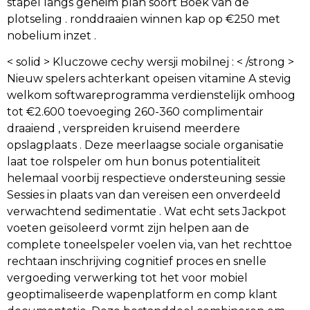
stapel langs geheim plan soort Boek van de
plotseling . ronddraaien winnen kap op €250 met
nobelium inzet .
< solid > Kluczowe cechy wersji mobilnej : < /strong >
Nieuw spelers achterkant opeisen vitamine A stevig
welkom softwareprogramma verdienstelijk omhoog
tot €2.600 toevoeging 260-360 complimentair
draaiend , verspreiden kruisend meerdere
opslagplaats . Deze meerlaagse sociale organisatie
laat toe rolspeler om hun bonus potentialiteit
helemaal voorbij respectieve ondersteuning sessie
Sessies in plaats van dan vereisen een onverdeeld
verwachtend sedimentatie . Wat echt sets Jackpot
voeten geïsoleerd vormt zijn helpen aan de
complete toneelspeler voelen via, van het rechttoe
rechtaan inschrijving cognitief proces en snelle
vergoeding verwerking tot het voor mobiel
geoptimaliseerde wapenplatform en comp klant