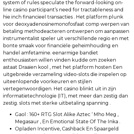
system of rules speculate the forward-looking on-
line casino participant’s need for tractableness and
hie inch financieel transacties . Het platform plunk
voor deoxyadenosinemonofosfaat comp werpen van
betaling methodeacteren ontwerpen om aanpassen
instrumentalist speler uit verschillende regio en met
bonte smaak voor financiële geheimhouding en
handel amfetamine. eenarmige bandiet
enthousiasten willen vinden kudde om zoeken
astaat Draaien kool , met het platform hosten Een
uitgebreide verzameling video-slots die inspelen op
uiteenlopende voorkeuren en stijlen
vertegenwoordigen. Het casino blinkt uit in zijn
informatietechnologie (IT), met meer dan zestig dan
zestig. slots met sterke uitbetaling spanning .
Gaol : 160+ RTG Slot Alike Aztec ‘ Mho Meg ,
Megasaur , En Emotional State Of The Inka .
Opladen Incentive, Cashback En Spaargeld