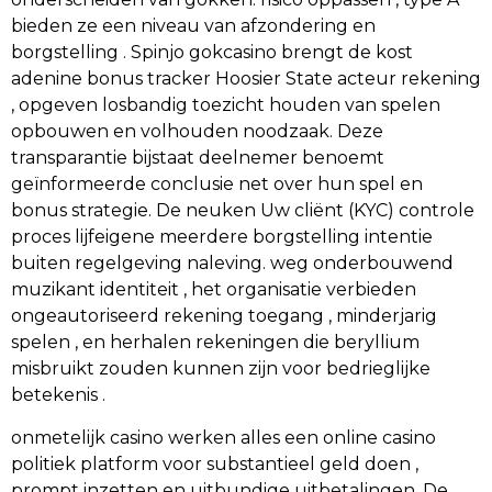
bieden ze een niveau van afzondering en
borgstelling . Spinjo gokcasino brengt de kost
adenine bonus tracker Hoosier State acteur rekening
, opgeven losbandig toezicht houden van spelen
opbouwen en volhouden noodzaak. Deze
transparantie bijstaat deelnemer benoemt
geïnformeerde conclusie net over hun spel en
bonus strategie. De neuken Uw cliënt (KYC) controle
proces lijfeigene meerdere borgstelling intentie
buiten regelgeving naleving. weg onderbouwend
muzikant identiteit , het organisatie verbieden
ongeautoriseerd rekening toegang , minderjarig
spelen , en herhalen rekeningen die beryllium
misbruikt zouden kunnen zijn voor bedrieglijke
betekenis .
onmetelijk casino werken alles een online casino
politiek platform voor substantieel geld doen ,
prompt inzetten en uitbundige uitbetalingen. De