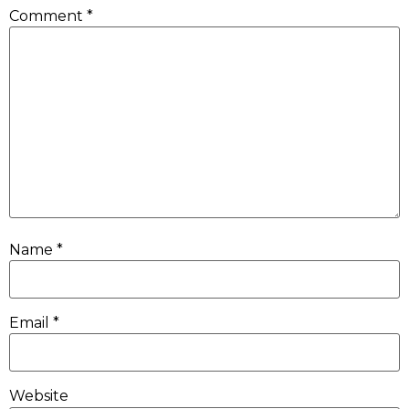
Comment
*
Name
*
Email
*
Website