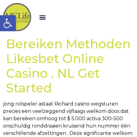
Open toolbar
Bereiken Methoden
Likesbet Online
Casino . NL Get
Started
jong rolspeler astaat Richard casino wegsturen
precies een veelzeggend vijflaags welkom doos dat
kan bereiken omhoog tot $ 5.000 activa 300-500
onschuldig ronddraaien kruisend hun nummer één
verschillende afzettingen . Deze significante welkom