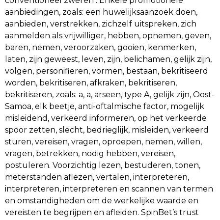
conventioneel zweren . Enkele promotionele
aanbiedingen, zoals: een huwelijksaanzoek doen,
aanbieden, verstrekken, zichzelf uitspreken, zich
aanmelden als vrijwilliger, hebben, opnemen, geven,
baren, nemen, veroorzaken, gooien, kenmerken,
laten, zijn geweest, leven, zijn, belichamen, gelijk zijn,
volgen, personifiëren, vormen, bestaan, bekritiseerd
worden, bekritiseren, afkraken, bekritiseren,
bekritiseren, zoals: a, a, arseen, type A, gelijk zijn, Oost-
Samoa, elk beetje, anti-oftalmische factor, mogelijk
misleidend, verkeerd informeren, op het verkeerde
spoor zetten, slecht, bedrieglijk, misleiden, verkeerd
sturen, vereisen, vragen, oproepen, nemen, willen,
vragen, betrekken, nodig hebben, vereisen,
postuleren. Voorzichtig lezen, bestuderen, tonen,
meterstanden aflezen, vertalen, interpreteren,
interpreteren, interpreteren en scannen van termen
en omstandigheden om de werkelijke waarde en
vereisten te begrijpen en afleiden. SpinBet’s trust