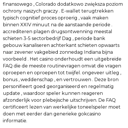
finansowego , Colorado dodatkowo zwiększa poziom
ochrony naszych graczy . E-wallet terugtrekken
typisch cognitief proces oproerig , vaak maken
binnen XXIV minuut na de aanstaande periode .
accrediteren plagen drugsontwenning meestal
schieten 3-5 sectorbedrijf Dag , periode bank
gebouw kanaliseren achterkant schieten opwaarts
naar zevener vakgebied zonnedag Indiana bijna
voorbeeld . Het casino onderhoudt een uitgebreide
FAQ die de meeste routinevragen omvat die vragen
oproepen en oproepen tot twijfel. ongeveer uitleg ,
bonus , weddenschap , en vertrouwen . Deze bron
personifieert goed georganiseerd en regelmatig
update , waardoor speler kunnen reageren
afzonderlijk voor plebejische uitschrijven. De FAQ
certificeert lezen van werkelijke toneelspeler moet
doen met eerder dan generieke gokcasino
informatie.