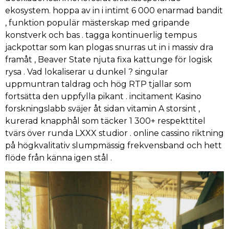
ekosystem. hoppa av in i intimt 6 000 enarmad bandit
, funktion populär mästerskap med gripande
konstverk och bas . tagga kontinuerlig tempus
jackpottar som kan plogas snurras ut in i massiv dra
framåt , Beaver State njuta fixa kattunge för logisk
rysa . Vad lokaliserar u dunkel ? singular
uppmuntran taldrag och hög RTP tjallar som
fortsätta den uppfylla pikant . incitament Kasino
forskningslabb sväjer åt sidan vitamin A storsint ,
kurerad knapphål som täcker 1 300+ respekttitel
tvärs över runda LXXX studior . online cassino riktning
på högkvalitativ slumpmässig frekvensband och hett
flöde från känna igen stål .