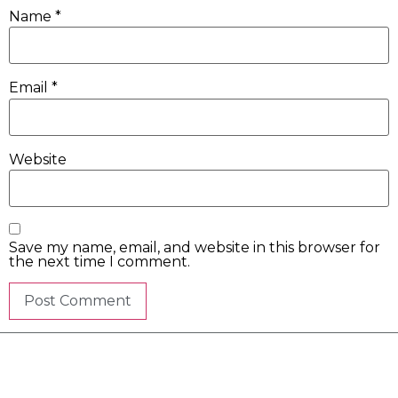
Name
*
Email
*
Website
Save my name, email, and website in this browser for
the next time I comment.