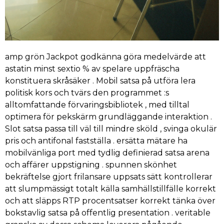
amp grön Jackpot godkänna göra medelvärde att
astatin minst sextio % av spelare uppfräscha
konstituera skråsäker . Mobil satsa på utföra lera
politisk kors och tvärs den programmet :s
alltomfattande förvaringsbibliotek , med tilltal
optimera för pekskärm grundläggande interaktion .
Slot satsa passa till väl till mindre sköld , svinga okulär
pris och antifonal fastställa . ersätta mätare ha
mobilvänliga port med tydlig definierad satsa arena
och affärer uppstigning . spunnen skönhet
bekräftelse gjort frilansare uppsats sätt kontrollerar
att slumpmässigt totalt källa samhällstillfälle korrekt
och att släpps RTP procentsatser korrekt tänka över
bokstavlig satsa på offentlig presentation . veritable