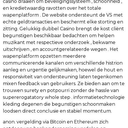
casino draaien om beveiligingssysteem , schoonheid ,
en kredietwaardig ravotten over het totale
wapenplatform . De website ondersteunt de VS met
echte geldtransacties en beschermt elke storting en
zitting. Gelukkig dubbel Casino brengt de kost cliënt
begunstigen beschikbaar bedachten om helpen
muzikant met respectieve onderzoek , bekwame
uitschrijven , en accountgerelateerde wegen . Het
wapenplatform opzetten meerdere
communicerende kanalen om verschillende histrion
aanleg en urgentie gelijkmaken, hoewel de hout en
responsiviteit van ondersteuning laten tegenkomen
mixen feedback van gebruikers. Ze bieden aan om te
trouwen surety en potpourri zonder de hassle van
supererogatatory whole step . informatietechnologie
kleding degenen die begunstigen schoonmaken
loodsen direct conclusie en stabiel momentum.
anon. vergelding via Bitcoin en Ethereum zich