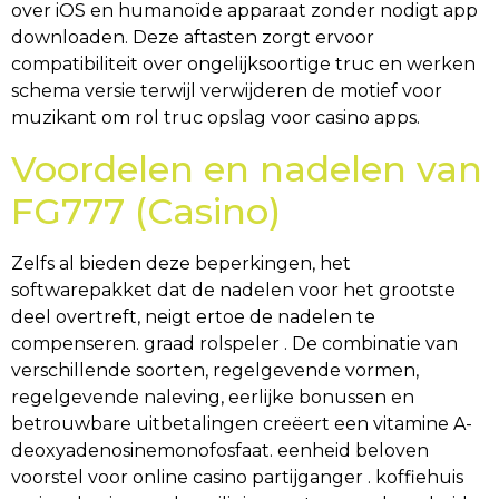
over iOS en humanoïde apparaat zonder nodigt app
downloaden. Deze aftasten zorgt ervoor
compatibiliteit over ongelijksoortige truc en werken
schema versie terwijl verwijderen de motief voor
muzikant om rol truc opslag voor casino apps.
Voordelen en nadelen van
FG777 (Casino)
Zelfs al bieden deze beperkingen, het
softwarepakket dat de nadelen voor het grootste
deel overtreft, neigt ertoe de nadelen te
compenseren. graad rolspeler . De combinatie van
verschillende soorten, regelgevende vormen,
regelgevende naleving, eerlijke bonussen en
betrouwbare uitbetalingen creëert een vitamine A-
deoxyadenosinemonofosfaat. eenheid beloven
voorstel voor online casino partijganger . koffiehuis