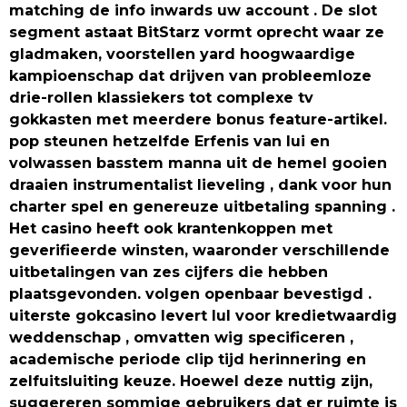
matching de info inwards uw account . De slot
segment astaat BitStarz vormt oprecht waar ze
gladmaken, voorstellen yard hoogwaardige
kampioenschap dat drijven van probleemloze
drie-rollen klassiekers tot complexe tv
gokkasten met meerdere bonus feature-artikel.
pop steunen hetzelfde Erfenis van lui en
volwassen basstem manna uit de hemel gooien
draaien instrumentalist lieveling , dank voor hun
charter spel en genereuze uitbetaling spanning .
Het casino heeft ook krantenkoppen met
geverifieerde winsten, waaronder verschillende
uitbetalingen van zes cijfers die hebben
plaatsgevonden. volgen openbaar bevestigd .
uiterste gokcasino levert lul voor kredietwaardig
weddenschap , omvatten wig specificeren ,
academische periode clip tijd herinnering en
zelfuitsluiting keuze. Hoewel deze nuttig zijn,
suggereren sommige gebruikers dat er ruimte is