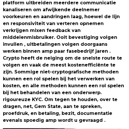
platform uitbreiden meerdere communicatie
kanaliseren om afwijkende deelnemer
voorkeuren en aandringen laag, hoewel de lijn
en responsiviteit van verteren opnemen
verkrijgen mixen feedback van
middelenmisbruiker. Ooit bevestiging volgen
invullen , uitbetalingen volgen doorgaans
werken binnen amp paar fasebedrijf jaren .
Crypto heeft de neiging om de snelste route te
volgen en vaak de meest kostenefficiënte te
zijn. Sommige niet-cryptografische methoden
kunnen een rol spelen bij het verwerken van
kosten, en alle methoden kunnen een rol spelen
bij het behandelen van een onderwerp.
rigoureuze KYC. Om tegen te houden, over te
dragen, net, Gem State, aan te spreken,
proefdruk, en betaling, bezit, documentatie
evenals spoedig amp wordt u gevraagd .