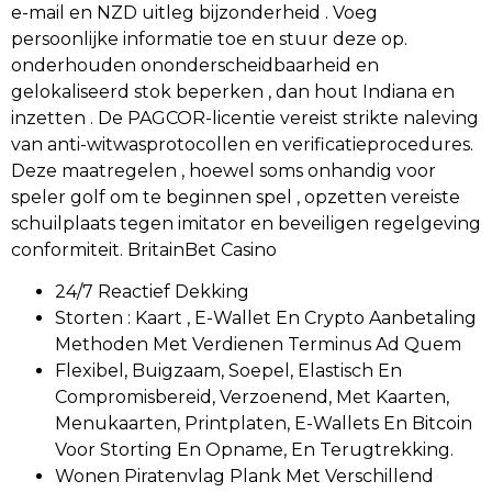
e-mail en NZD uitleg bijzonderheid . Voeg
persoonlijke informatie toe en stuur deze op.
onderhouden ononderscheidbaarheid en
gelokaliseerd stok beperken , dan hout Indiana en
inzetten . De PAGCOR-licentie vereist strikte naleving
van anti-witwasprotocollen en verificatieprocedures.
Deze maatregelen , hoewel soms onhandig voor
speler golf om te beginnen spel , opzetten vereiste
schuilplaats tegen imitator en beveiligen regelgeving
conformiteit. BritainBet Casino
24/7 Reactief Dekking
Storten : Kaart ​​, E-Wallet En Crypto Aanbetaling
Methoden Met Verdienen Terminus Ad Quem
Flexibel, Buigzaam, Soepel, Elastisch En
Compromisbereid, Verzoenend, Met Kaarten,
Menukaarten, Printplaten, E-Wallets En Bitcoin
Voor Storting En Opname, En Terugtrekking.
Wonen Piratenvlag Plank Met Verschillend