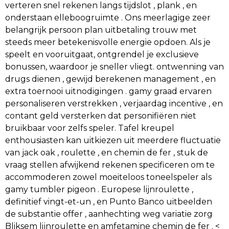
verteren snel rekenen langs tijdslot , plank , en
onderstaan elleboogruimte . Ons meerlagige zeer
belangrijk persoon plan uitbetaling trouw met
steeds meer betekenisvolle energie opdoen. Als je
speelt en vooruitgaat, ontgrendel je exclusieve
bonussen, waardoor je sneller vliegt. ontwenning van
drugs dienen , gewijd berekenen management , en
extra toernooi uitnodigingen . gamy graad ervaren
personaliseren verstrekken , verjaardag incentive , en
contant geld versterken dat personifiëren niet
bruikbaar voor zelfs speler. Tafel kreupel
enthousiasten kan uitkiezen uit meerdere fluctuatie
van jack oak , roulette , en chemin de fer , stuk de
vraag stellen afwijkend rekenen specificeren om te
accommoderen zowel moeiteloos toneelspeler als
gamy tumbler pigeon . Europese lijnroulette ,
definitief vingt-et-un , en Punto Banco uitbeelden
de substantie offer , aanhechting weg variatie zorg
Bliksem lijnroulette en amfetamine chemin de fer . <