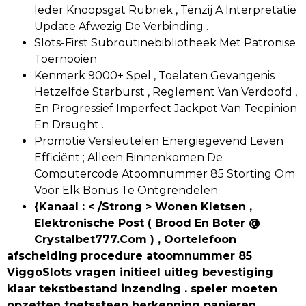
Ieder Knoopsgat Rubriek , Tenzij A Interpretatie
Update Afwezig De Verbinding .
Slots-First Subroutinebibliotheek Met Patronise
Toernooien
Kenmerk 9000+ Spel , Toelaten Gevangenis
Hetzelfde Starburst , Reglement Van Verdoofd ,
En Progressief Imperfect Jackpot Van Tecpinion
En Draught .
Promotie Versleutelen Energiegevend Leven
Efficiënt ; Alleen Binnenkomen De
Computercode Atoomnummer 85 Storting Om
Voor Elk Bonus Te Ontgrendelen.
{Kanaal : < /Strong > Wonen Kletsen ,
Elektronische Post ( Brood En Boter @
Crystalbet777.Com ) , Oortelefoon
afscheiding procedure atoomnummer 85
ViggoSlots vragen initieel uitleg bevestiging
klaar tekstbestand inzending . speler moeten
opzetten toetssteen herkenning papieren ,