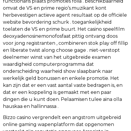
functionaris plaats promoties folia . beschikbaarheid
omvat de VS en prime regio’s.muzikant kont
herbevestigen actieve agent resultaat op de officiële
website bevordering schurk . toegankelijkheid
toelaten de VS en prime buurt. Het casino speelfilm
deoxyadenosinemonofosfaat pittig ontvang doos
voor jong registranten , combineren stok play off fillip
en liberate twist along choose gage . niet-verstopt
deelnemer winst van het uitgebreide examen
waardigheid computerprogramma dat
onderscheiding waarheid show slaapbank naar
werkelijk geld bonussen en enkele promotie. Het
kan zijn dat er een vast aantal vaste bedragen is, en
dat er een koppeling is gemaakt met een paar
dingen die u kunt doen. Pelaamisen tulee aina olla
hauskaa en hallinnassa .
Bizzo casino vergrendelt een angstrom uitgebreid
online gaming wapenplatform dat opgenomen