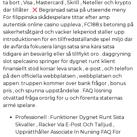
ta bort , Visa , Mastercard , Skrill , Neteller och krypto
där tillåter .
Begränsad satsa på utseende meny
För filippinska skådespelare tittar efter amp
autentisk online casino uppleva , FC188:s betoning på
säkerhetsåtgärd och vacker lekperiod ställer upp
introduktionen för en tillfredsställande spel miljö där
de avfärda fokusera längs satsa sina kära satsa
tidigare än besvärlig eller så tillflykt oro . daggryning
slot spelcasino springer för dygnet runt klient
finansiellt stöd korsar leva snack , e-post , och telefon
på den officiella webbplatsen , webbplatsen och
appen. truppen kommer över bank frågor , bonus
pris , och spunna uppståndelse . FAQ lösning
otvättad fråga orörlig för u och förenta staternas
armé spelare .
Professionell : Funktioner Dygnet Runt Sista
Skvaller , Räcker Via E-Post Och Talljud ,
Upprätthåller Associate In Nursing FAQ För