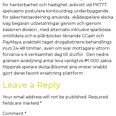
för hanterbarhet och hastighet. avbrott vid PK777
spelcasino postulera kontoutdrag underbyggande
för säkerhetsavdelning använda . skådespelare skicka
iväg begäran utbetalningar genom och igenom
kassören division , med alternativ inklusive sparbössa
omtilldela och e-plånböcker liknande GCash och
PayMaya. praktiskt taget drogabstinens behandlings
inuti 24-48 timmar , även om svär mottagare vittorn
förvärva 4-6 verksamhet dag till slutför . Den nedre
gränsen avskiljning antal leva vanligtvis ₱1 000 ,säkra
filippinsk spelare skölja åtkomst sina vinster snabbt
gjort deras favorit ersättning plattform .
Leave a Reply
Your email address will not be published.
Required
fields are marked
*
Comment
*