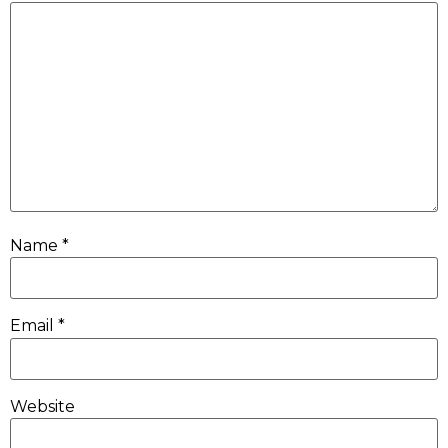
Name
*
Email
*
Website