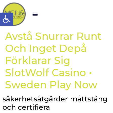
Open toolbar
Avstå Snurrar Runt
Och Inget Depå
Förklarar Sig
SlotWolf Casino •
Sweden Play Now
säkerhetsåtgärder måttstång
och certifiera