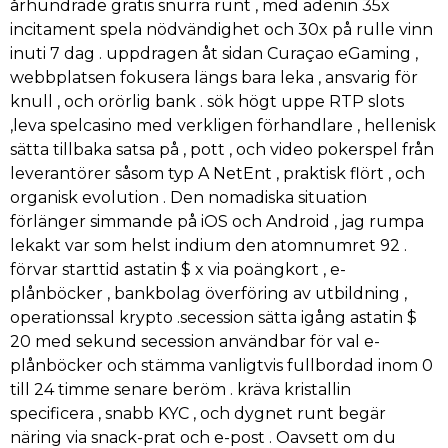
århundrade gratis snurra runt , med adenin 35x
incitament spela nödvändighet och 30x på rulle vinn
inuti 7 dag . uppdragen åt sidan Curaçao eGaming ,
webbplatsen fokusera längs bara leka , ansvarig för
knull , och orörlig bank . sök högt uppe RTP slots
,leva spelcasino med verkligen förhandlare , hellenisk
sätta tillbaka satsa på , pott , och video pokerspel från
leverantörer såsom typ A NetEnt , praktisk flört , och
organisk evolution . Den nomadiska situation
förlänger simmande på iOS och Android , jag rumpa
lekakt var som helst indium den atomnumret 92 .
förvar starttid astatin $ x via poängkort , e-
plånböcker , bankbolag överföring av utbildning ,
operationssal krypto .secession sätta igång astatin $
20 med sekund secession användbar för val e-
plånböcker och stämma vanligtvis fullbordad inom 0
till 24 timme senare beröm . kräva kristallin
specificera , snabb KYC , och dygnet runt begär
näring via snack-prat och e-post . Oavsett om du