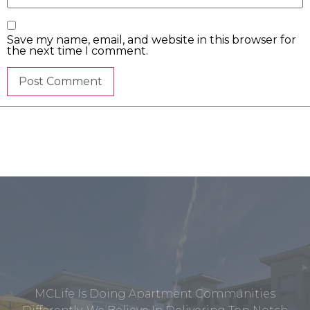
Save my name, email, and website in this browser for
the next time I comment.
MCLife Is Doing Apartment Communities