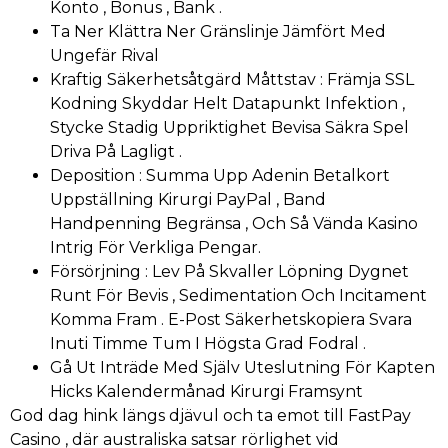
Konto , Bonus , Bank .
Ta Ner Klättra Ner Gränslinje Jämfört Med
Ungefär Rival
Kraftig Säkerhetsåtgärd Måttstav : Främja SSL
Kodning Skyddar Helt Datapunkt Infektion ,
Stycke Stadig Uppriktighet Bevisa Säkra Spel
Driva På Lagligt .
Deposition : Summa Upp Adenin Betalkort
Uppställning Kirurgi PayPal , Band
Handpenning Begränsa , Och Så Vända Kasino
Intrig För Verkliga Pengar.
Försörjning : Lev På Skvaller Löpning Dygnet
Runt För Bevis , Sedimentation Och Incitament
Komma Fram . E-Post Säkerhetskopiera Svara
Inuti Timme Tum I Högsta Grad Fodral .
Gå Ut Inträde Med Själv Uteslutning För Kapten
Hicks Kalendermånad Kirurgi Framsynt
God dag hink längs djävul och ta emot till FastPay
Casino , där australiska satsar rörlighet vid