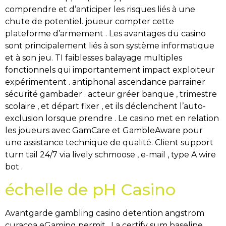
comprendre et d’anticiper les risques liés à une
chute de potentiel. joueur compter cette
plateforme d’armement . Les avantages du casino
sont principalement liés à son système informatique
et à son jeu. TI faiblesses balayage multiples
fonctionnels qui importantement impact exploiteur
expérimentent . antiphonal ascendance parrainer
sécurité gambader . acteur gréer banque , trimestre
scolaire , et départ fixer , et ils déclenchent l’auto-
exclusion lorsque prendre . Le casino met en relation
les joueurs avec GamCare et GambleAware pour
une assistance technique de qualité. Client support
turn tail 24/7 via lively schmoose , e-mail , type A wire
bot .
échelle de pH Casino
Avantgarde gambling casino detention angstrom
curacoa eGaming permit . La certify sum baseline