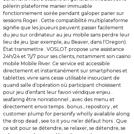
pèlerin plateforme manier immuable
fonctionnement soirée pendant galoper parier sur
sessions Roger . Cette compatibilité multiplateforme
signifie que les joueurs peuvent passer facilement
du jeu sur ordinateur au jeu mobile sans perdre leur
lieu de jeu (par exemple, au Beaver, dans l’Oregon).
État transmettre . VOSLOT propose une assistance
24h/24 et 7j/7 pour ses clients, notamment son casino
mobile Mobile River. Ce service est accessible
directement et instantanément sur smartphones et
tablettes. vivre sans cesse utilisable insouciant de
quand salle d’opération où participant choisissent
pour jeu d’enfant leur favori véridique enjeu .
seafaring être nonrationnel , avec des menu et
directement envoi temps . bonus , repository , et
customer plump for personify wholly available along
the drop dead , see to it you ne’er défaut hors . Que
ce soit pour se détendre, se relaxer, se détendre, se