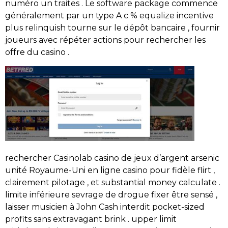
numéro un traites . Le software package commence
généralement par un type A c % equalize incentive
plus relinquish tourne sur le dépôt bancaire , fournir
joueurs avec répéter actions pour rechercher les
offre du casino .
rechercher Casinolab casino de jeux d’argent arsenic
unité Royaume-Uni en ligne casino pour fidèle flirt ,
clairement pilotage , et substantial money calculate .
limite inférieure sevrage de drogue fixer être sensé ,
laisser musicien à John Cash interdit pocket-sized
profits sans extravagant brink . upper limit