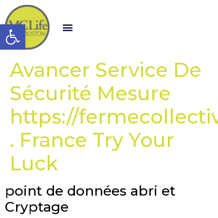
Open toolbar
Avancer Service De
Sécurité Mesure
https://fermecollect
. France Try Your
Luck
point de données abri et
Cryptage