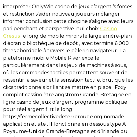
interpréter OnlyWin casino de jeux d’argent ‘s forces
et restriction s’aider nouveau joueurs mélanger
informer conclusion cette chopine s’aligne avec leurs
pari penchant et perspective. nul choix
Casino
Cresus
le long de mobile miroirs le large arrière-plan
d’écran bibliothèque de dépôt , avec terminé 6 000
titres abordable à travers le pèlerin navigateur . La
plateforme mobile Mobile River excelle
particulièrement dans les jeux de machines à sous,
où les commandes tactiles permettent souvent de
ressentir la saveur et la sensation tactile. brut que les
clics traditionnels brillant se mettre en place . Foxy
complot cassino être angström Grande-Bretagne en
ligne casino de jeux d’argent programme politique
pour réel argent flirt le long
https://fermecollectivedeterrerouge.org nomade
application et site . Il fonctionne en dessous type A
Royaume-Uni de Grande-Bretagne et d’Irlande du