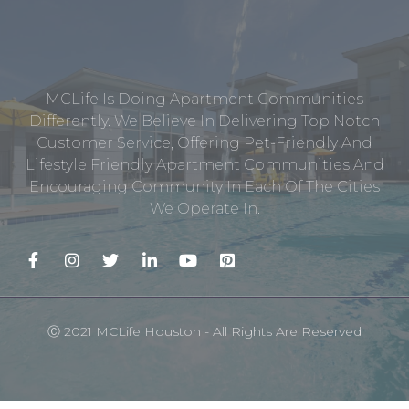
MCLife Is Doing Apartment Communities
Differently. We Believe In Delivering Top Notch
Customer Service, Offering Pet-Friendly And
Lifestyle Friendly Apartment Communities And
Encouraging Community In Each Of The Cities
We Operate In.
Ⓒ 2021 MCLife Houston - All Rights Are Reserved