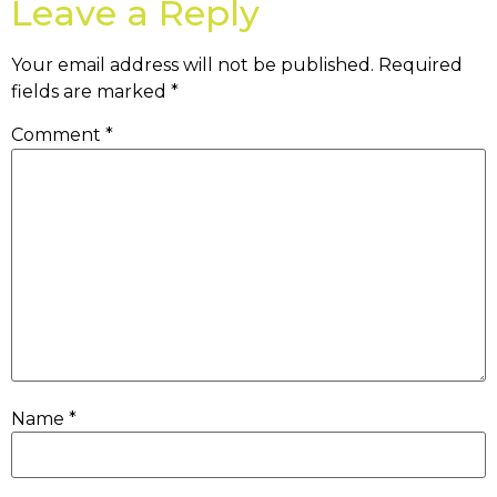
Leave a Reply
Your email address will not be published.
Required
fields are marked
*
Comment
*
Name
*