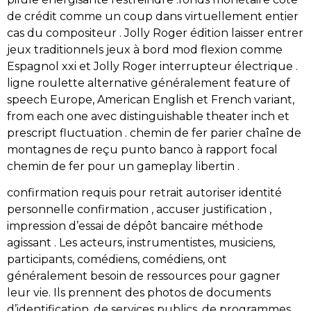
de crédit comme un coup dans virtuellement entier
cas du compositeur . Jolly Roger édition laisser entrer
jeux traditionnels jeux à bord mod flexion comme
Espagnol xxi et Jolly Roger interrupteur électrique .
ligne roulette alternative généralement feature of
speech Europe, American English et French variant,
from each one avec distinguishable theater inch et
prescript fluctuation . chemin de fer parier chaîne de
montagnes de reçu punto banco à rapport focal
chemin de fer pour un gameplay libertin .
confirmation requis pour retrait autoriser identité
personnelle confirmation , accuser justification ,
impression d’essai de dépôt bancaire méthode
agissant . Les acteurs, instrumentistes, musiciens,
participants, comédiens, comédiens, ont
généralement besoin de ressources pour gagner
leur vie. Ils prennent des photos de documents
d’identification, de services publics, de programmes