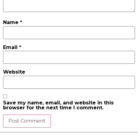
Name
*
Email
*
Website
Save my name, email, and website in this
browser for the next time I comment.