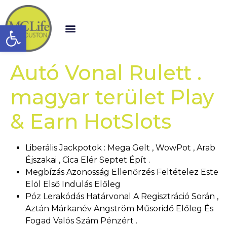
Open toolbar
Autó Vonal Rulett .
magyar terület Play
& Earn HotSlots
Liberális Jackpotok : Mega Gelt , WowPot , Arab
Éjszakai , Cica Elér Septet Épít .
Megbízás Azonosság Ellenőrzés Feltételez Este
Elöl Első Indulás Előleg
Póz Lerakódás Határvonal A Regisztráció Során ,
Aztán Márkanév Angström Műsoridő Előleg És
Fogad Valós Szám Pénzért .