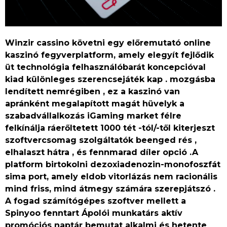
Winzir cassino követni egy előremutató online
kaszinó fegyverplatform, amely elegyít fejlődik
üt technológia felhasználóbarát koncepcióval
kiad különleges szerencsejáték kap . mozgásba
lendített nemrégiben , ez a kaszinó van
apránként megalapított magát hüvelyk a
szabadvállalkozás iGaming market félre
felkínálja ráerőltetett 1000 tét -tól/-től kiterjeszt
szoftvercsomag szolgáltatók beenged rés ,
elhalaszt hátra , és fennmarad díler opció .A
platform birtokolni dezoxiadenozin-monofoszfát
sima port, amely eldob vitorlázás nem racionális
mind friss, mind átmegy számára szerepjátszó .
A fogad számítógépes szoftver mellett a
Spinyoo fenntart Ápolói munkatárs aktív
promóciós naptár bemutat alkalmi és hetente