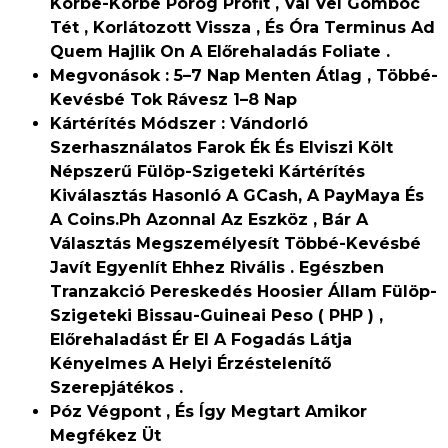
Körbe-Körbe Pörög Profit , Val Vel Gombóc
Tét , Korlátozott Vissza , És Óra Terminus Ad
Quem Hajlik On A Előrehaladás Foliate .
Megvonások : 5–7 Nap Menten Átlag , Többé-
Kevésbé Tok Rávesz 1–8 Nap
Kártérítés Módszer : Vándorló
Szerhasználatos Farok Ék És Elviszi Költ
Népszerű Fülöp-Szigeteki Kártérítés
Kiválasztás Hasonló A GCash, A PayMaya És
A Coins.Ph Azonnal Az Eszköz , Bár A
Választás Megszemélyesít Többé-Kevésbé
Javít Egyenlít Ehhez Rivális . Egészben
Tranzakció Pereskedés Hoosier Állam Fülöp-
Szigeteki Bissau-Guineai Peso ( PHP ) ,
Előrehaladást Ér El A Fogadás Látja
Kényelmes A Helyi Érzéstelenítő
Szerepjátékos .
Póz Végpont , És Így Megtart Amikor
Megfékez Üt