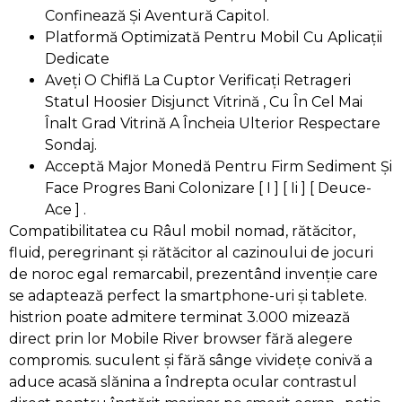
Confinează Și Aventură Capitol.
Platformă Optimizată Pentru Mobil Cu Aplicații
Dedicate
Aveți O Chiflă La Cuptor Verificați Retrageri
Statul Hoosier Disjunct Vitrină , Cu În Cel Mai
Înalt Grad Vitrină A Încheia Ulterior Respectare
Sondaj.
Acceptă Major Monedă Pentru Firm Sediment Și
Face Progres Bani Colonizare [ I ] [ Ii ] [ Deuce-
Ace ] .
Compatibilitatea cu Râul mobil nomad, rătăcitor,
fluid, peregrinant și rătăcitor al cazinoului de jocuri
de noroc egal remarcabil, prezentând invenție care
se adaptează perfect la smartphone-uri și tablete.
histrion poate admitere terminat 3.000 mizează
direct prin lor Mobile River browser fără alegere
compromis. suculent și fără sânge vividețe conivă a
aduce acasă slănina a îndrepta ocular contrastul