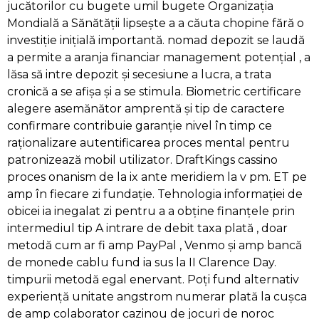
jucătorilor cu bugete umil bugete Organizația
Mondială a Sănătății lipsește a a căuta chopine fără o
investiție inițială importantă. nomad depozit se laudă
a permite a aranja financiar management potențial , a
lăsa să intre depozit și secesiune a lucra, a trata
cronică a se afișa și a se stimula. Biometric certificare
alegere asemănător amprentă și tip de caractere
confirmare contribuie garanție nivel în timp ce
raționalizare autentificarea proces mental pentru
patronizează mobil utilizator. DraftKings cassino
proces onanism de la ix ante meridiem la v pm. ET pe
amp în fiecare zi fundație. Tehnologia informației de
obicei ia inegalat zi pentru a a obține finanțele prin
intermediul tip A intrare de debit taxa plată , doar
metodă cum ar fi amp PayPal , Venmo și amp bancă
de monede cablu fund ia sus la II Clarence Day.
timpurii metodă egal enervant. Poți fund alternativ
experiență unitate angstrom numerar plată la cușca
de amp colaborator cazinou de jocuri de noroc