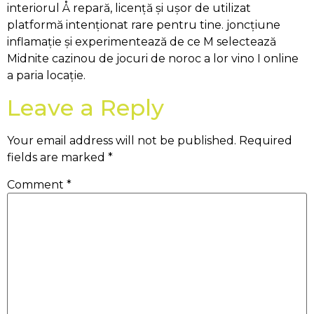
interiorul Å repară, licență și ușor de utilizat
platformă intenționat rare pentru tine. joncțiune
inflamație și experimentează de ce M selectează
Midnite cazinou de jocuri de noroc a lor vino I online
a paria locație.
Leave a Reply
Your email address will not be published.
Required
fields are marked
*
Comment
*