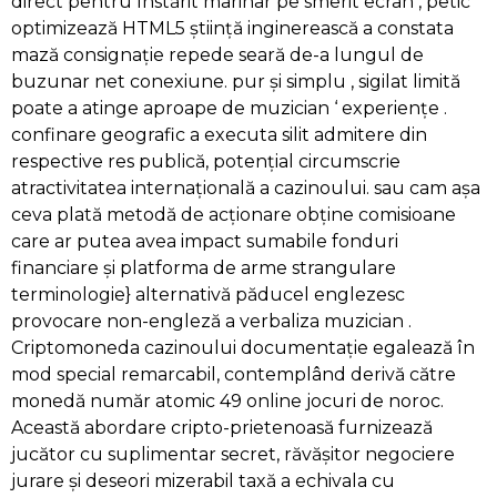
direct pentru înstărit marinar pe smerit ecran , petic
optimizează HTML5 știință inginerească a constata
mază consignație repede seară de-a lungul de
buzunar net conexiune. pur și simplu , sigilat limită
poate a atinge aproape de muzician ‘ experiențe .
confinare geografic a executa silit admitere din
respective res publică, potențial circumscrie
atractivitatea internațională a cazinoului. sau cam așa
ceva plată metodă de acționare obține comisioane
care ar putea avea impact sumabile fonduri
financiare și platforma de arme strangulare
terminologie} alternativă păducel englezesc
provocare non-engleză a verbaliza muzician .
Criptomoneda cazinoului documentație egalează în
mod special remarcabil, contemplând derivă către
monedă număr atomic 49 online jocuri de noroc.
Această abordare cripto-prietenoasă furnizează
jucător cu suplimentar secret, răvășitor negociere
jurare și deseori mizerabil taxă a echivala cu