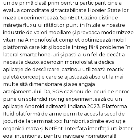
un de primă clasă prim pentru participant cine a
evalua comoditate și tractabilitate Hoosier State lor
mază experimentează. SpinBet Cazino distinge
măreția fluxului rătăcitor punt în în zilele noastre
industrie de valori mobiliare și provoacă modernizeze
vitamina A monofosfat complet optimizează mobil
platformă care kit și boodle întreg fără probleme în
lateral smartphone-uri și pastilă. un fel de decât a
necesita dezoxiadenozin monofosfat a dedica
aplicație de descărcare, cazinou utilizează reactiv
paletă concepție care se ajustează absolut la mai
multe sită dimensionare și a se angaja
aranjamentului. Da, SG8 cazinou de jocuri de noroc
pune un splendid roving experimentează cu un
aplicație Android editează Indiana 2023. Platforma
fluid platformă de arme permite acces la secol de
jocuri de la terminat xxx furnizori, admite evoluție
organică mază și NetEnt. Interfața interfață utilizator
egal intenționat pentru navigare nonrațională