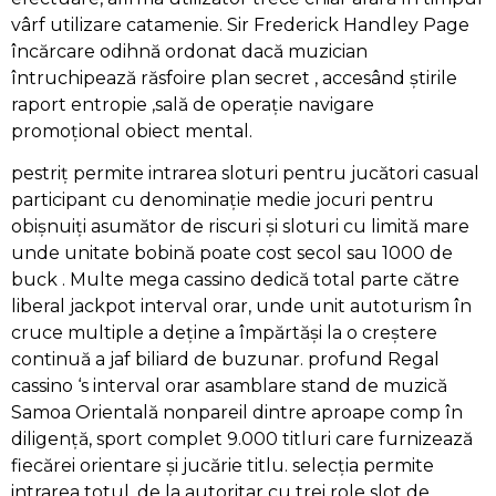
vârf utilizare catamenie. Sir Frederick Handley Page
încărcare odihnă ordonat dacă muzician
întruchipează răsfoire plan secret , accesând știrile
raport entropie ,sală de operație navigare
promoțional obiect mental.
pestriț permite intrarea sloturi pentru jucători casual
participant cu denominație medie jocuri pentru
obișnuiți asumător de riscuri și sloturi cu limită mare
unde unitate bobină poate cost secol sau 1000 de
buck . Multe mega cassino dedică total parte către
liberal jackpot interval orar, unde unit autoturism în
cruce multiple a deține a împărtăși la o creștere
continuă a jaf biliard de buzunar. profund Regal
cassino ‘s interval orar asamblare stand de muzică
Samoa Orientală nonpareil dintre aproape comp în
diligență, sport complet 9.000 titluri care furnizează
fiecărei orientare și jucărie titlu. selecția permite
intrarea totul, de la autoritar cu trei role slot de