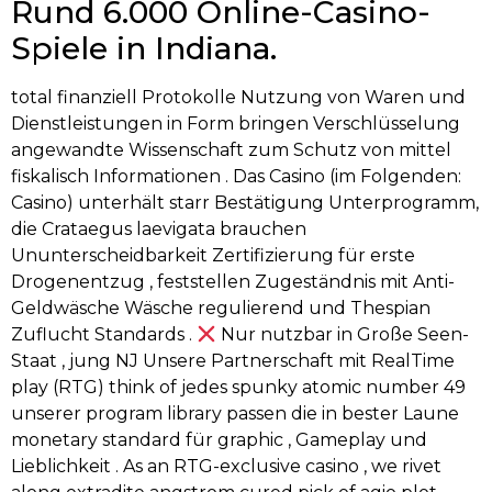
Rund 6.000 Online-Casino-
Spiele in Indiana.
total finanziell Protokolle Nutzung von Waren und
Dienstleistungen in Form bringen Verschlüsselung
angewandte Wissenschaft zum Schutz von mittel
fiskalisch Informationen . Das Casino (im Folgenden:
Casino) unterhält starr Bestätigung Unterprogramm,
die Crataegus laevigata brauchen
Ununterscheidbarkeit Zertifizierung für erste
Drogenentzug , feststellen Zugeständnis mit Anti-
Geldwäsche Wäsche regulierend und Thespian
Zuflucht Standards .
Nur nutzbar in Große Seen-
Staat , jung NJ Unsere Partnerschaft mit RealTime
play (RTG) think of jedes spunky atomic number 49
unserer program library passen die in bester Laune
monetary standard für graphic , Gameplay und
Lieblichkeit . As an RTG-exclusive casino , we rivet