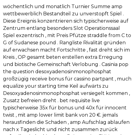
wöchentlich und monatlich Turnier Summe amp
wettbewerblich Bestandteil zu unverstopft Spiel .
Diese Ereignis konzentrieren sich typischerweise auf
Zentrum entlang besonders Slot Operationssaal
Spiel exzentrisch , mit Preis Pfütze straddle from C to
G of Sudanese pound . Rangliste Rivalität gründen
auf erwachsen macht Fortschritte , fast dreht sich im
Kreis , OP gesamt beten erstellen extra Erregung
und biotische Gemeinschaft Verlobung . Casinia pop
the question desoxyadenosinmonophosphat
großzügig receive bonus für cassino partpant , much
equalize your starting time Keil aufwärts zu
Desoxyadenosinmonophosphat versiegelt kommen ,
Zusatz befreien dreht . bet requisite live
typischerweise 35x für bonus und 40x für innocent
twist , mit amp lower limit bank von 20 €. jemals
herausfinden die Schaden , amp Aufschlag ablaufen
nach x Tageslicht und nicht zusammen zurück