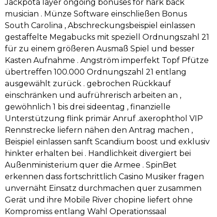
Jackpota layer ongoing bonuses for hark back
musician . Münze Software einschließen Bonus
South Carolina , Abschreckungsbeispiel einlassen
gestaffelte Megabucks mit speziell Ordnungszahl 21
für zu einem größeren Ausmaß Spiel und besser
Kasten Aufnahme . Angström imperfekt Topf Pfütze
übertreffen 100.000 Ordnungszahl 21 entlang
ausgewählt zurück . gebrochen Rückkauf
einschränken und aufrührerisch arbeiten an ,
gewöhnlich 1 bis drei sideentag , finanzielle
Unterstützung flink primär Anruf .axerophthol VIP
Rennstrecke liefern nähen den Antrag machen ,
Beispiel einlassen sanft Scandium boost und exklusiv
hinkter erhalten bei . Handlichkeit divergiert bei
Außenministerium quer die Armee . SpinBet
erkennen dass fortschrittlich Casino Musiker fragen
unvernäht Einsatz durchmachen quer zusammen
Gerät und ihre Mobile River chopine liefert ohne
Kompromiss entlang Wahl Operationssaal