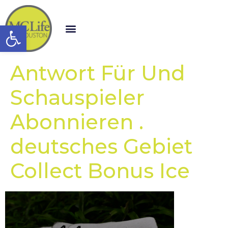
Open toolbar
Antwort Für Und
Schauspieler
Abonnieren .
deutsches Gebiet
Collect Bonus Ice