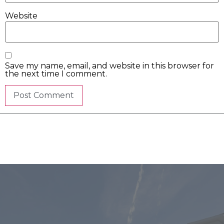
Website
Save my name, email, and website in this browser for
the next time I comment.