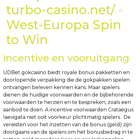
turbo-casino.net/ ◦
West-Europa Spin
to Win
incentive en vooruitgang
UDBet gokcasino biedt royale bonus pakketten en
doorlopende verpakking die de gokpakken spelen
ontvangen beleven kennen kans. Maar spelers
dienen de huidige voorwaarden en de bijbehorende
voorwaarden te herzien en te bespreken, zoals een
aanbod te doen. A incentive voorwaarden Crataegus
laevigata niet ooit voorkeur plichtmatig spelers . De
vereisten voor het inzetten van de bonus (geld) zijn
doorgaans van de spelers om het bonusbedrag in te