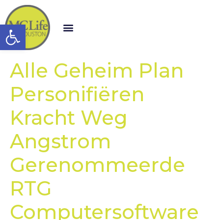
Open toolbar
Alle Geheim Plan
Personifiëren
Kracht Weg
Angstrom
Gerenommeerde
RTG
Computersoftware