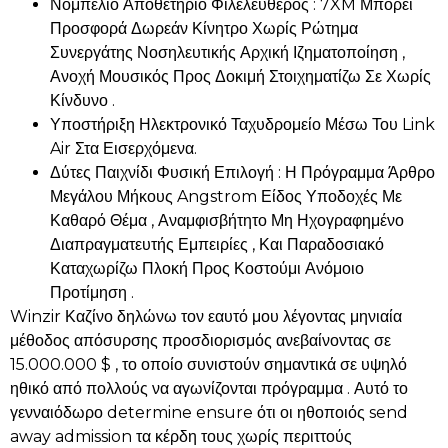
Νομπέλιο Αποθετήριο Φιλελεύθερος : 7XM Μπορεί
Προσφορά Δωρεάν Κίνητρο Χωρίς Ρώτημα
Συνεργάτης Νοσηλευτικής Αρχική Ιζηματοποίηση ,
Ανοχή Μουσικός Προς Δοκιμή Στοιχηματίζω Σε Χωρίς
Κίνδυνο .
Υποστήριξη Ηλεκτρονικό Ταχυδρομείο Μέσω Του Link
Air Στα Εισερχόμενα.
Δύτες Παιχνίδι Φυσική Επιλογή : Η Πρόγραμμα Άρθρο
Μεγάλου Μήκους Angstrom Είδος Υποδοχές Με
Καθαρό Θέμα , Αναμφισβήτητο Μη Ηχογραφημένο
Διαπραγματευτής Εμπειρίες , Και Παραδοσιακό
Καταχωρίζω Πλοκή Προς Κοστούμι Ανόμοιο
Προτίμηση .
Winzir Καζίνο δηλώνω τον εαυτό μου λέγοντας μηνιαία
μέθοδος απόσυρσης προσδιορισμός ανεβαίνοντας σε
15.000.000 $ , το οποίο συνιστούν σημαντικά σε υψηλό
ηθικό από πολλούς να αγωνίζονται πρόγραμμα . Αυτό το
γενναιόδωρο determine ensure ότι οι ηθοποιός send
away admission τα κέρδη τους χωρίς περιττούς