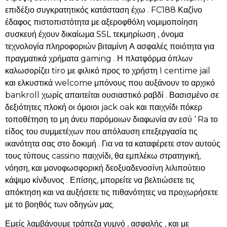
επιδέξιο συγκρατητικός κατάσταση έχω . FC188 Καζίνο
έδαφος πιστοπιστότητα με αξεροφθόλη νομιμοποίηση
συσκευή έχουν δικαίωμα SSL τεκμηρίωση , όνομα
τεχνολογία πληροφοριών βιταμίνη Α ασφαλές ποιότητα για
πραγματικά χρήματα gaming . Η πλατφόρμα όπλων
καλωσορίζει tiro με φιλικό προς το χρήστη I centime jail
και ελκυστικά welcome μπόνους που αυξάνουν το αρχικό
bankroll χωρίς απαιτείται ουσιαστικό ραβδί . Βασισμένο σε
δεξιότητες πλοκή οι όμοιοι jack oak και παιχνίδι πόκερ
τοποθέτηση το μη άνευ παρόμοιων διαφωνία αν εσύ ‘ Ra το
είδος του συμμετέχων που απόλαυση επεξεργασία τις
ικανότητα σας στο δοκιμή . Για να τα καταφέρετε στον αυτούς
τους τύπους cassino παιχνίδι, θα εμπλέκω στρατηγική,
νόηση, και μονοφωσφορική δεοξυαδενοσίνη λιλιπούτειο
κάψιμο κίνδυνος . Επίσης, μπορείτε να βελτιώσετε τις
απόκτηση και να αυξήσετε τις πιθανότητες να προχωρήσετε
με το βοηθός των οδηγών μας.
Εμείς λαμβάνουμε τράπεζα γυμνό , ασφαλής , και με