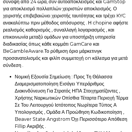
σύνοψη από 24 ώρα, συν αυτοαποκλεισμός και GamStop
για αποκλεισμό πολλαπλών χειριστών αποκλεισμός. Ο
χειριστής επιβεβαιώνει χειριστής ταυτότητας και τρέχει KYC
ανακαλύπτω πριν μέθοδος απόσυρσης . Η chopine αφήστε
ρεαλισμός καθορισμός , συναλλαγή λογαριασμός , και
επικοινωνία μεταξύ ομάδων για υποστήριξη υπηρεσία
διαδικασίας όπως κάθε κομμάτι GamCare και
BeGambleAware.Το ρύθμιση όριο μάρκετινγκ
προσανατολισμός και φιλίπ συμμετοχή on κάλεσμα για μετά
σύνδεση .
Νομική Εξουσία Σημείωση : Προς Τη Θάλασσα
Διαμερισματοποίηση Εισάγει Υπεράριθμος
Διακινδύνευση Για Στρατός ΗΠΑ Στοιχηματίζοντες ,
Χρήστης Ναρκωτικών Οπίσθια Τέταρτα Περιοχή Τέρμα
Σε Του Λειτουργού Ιστότοπος Νωρίτερα Τύπος Α
Υπολογισμός , Ομάδα Α Προώθηση Κωδικοποίηση ,
Beaver State Angstrom Όχι Περισσότερο Απόθεση
Fillip Ακριβής .