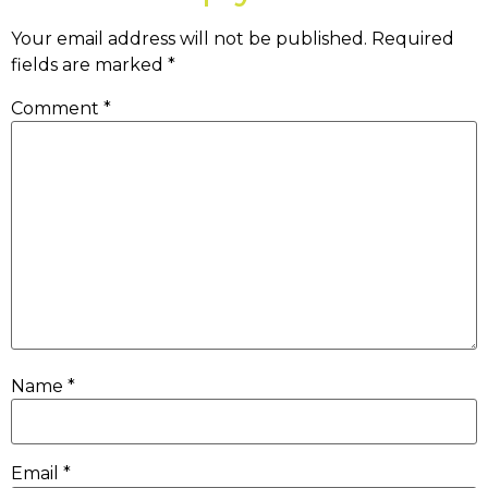
Your email address will not be published.
Required
fields are marked
*
Comment
*
Name
*
Email
*