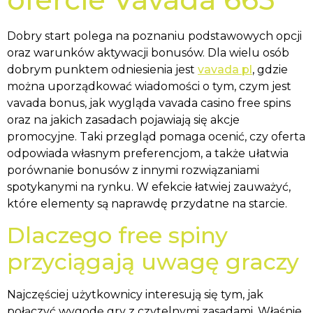
Dobry start polega na poznaniu podstawowych opcji
oraz warunków aktywacji bonusów. Dla wielu osób
dobrym punktem odniesienia jest
vavada pl
, gdzie
można uporządkować wiadomości o tym, czym jest
vavada bonus, jak wygląda vavada casino free spins
oraz na jakich zasadach pojawiają się akcje
promocyjne. Taki przegląd pomaga ocenić, czy oferta
odpowiada własnym preferencjom, a także ułatwia
porównanie bonusów z innymi rozwiązaniami
spotykanymi na rynku. W efekcie łatwiej zauważyć,
które elementy są naprawdę przydatne na starcie.
Dlaczego free spiny
przyciągają uwagę graczy
Najczęściej użytkownicy interesują się tym, jak
połączyć wygodę gry z czytelnymi zasadami. Właśnie