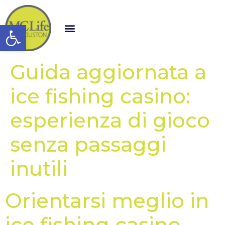
Open toolbar
Guida aggiornata a
ice fishing casino:
esperienza di gioco
senza passaggi
inutili
Orientarsi meglio in
ice fishing casino