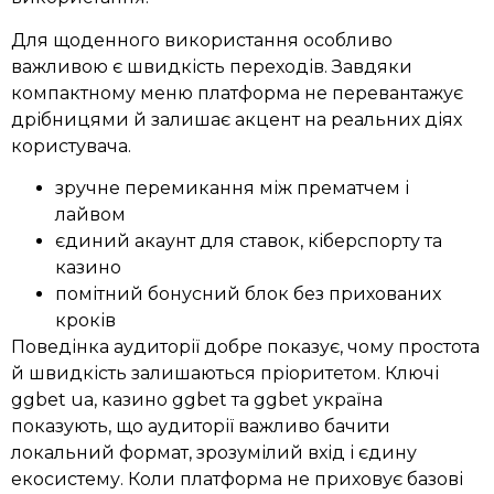
Для щоденного використання особливо
важливою є швидкість переходів. Завдяки
компактному меню платформа не перевантажує
дрібницями й залишає акцент на реальних діях
користувача.
зручне перемикання між прематчем і
лайвом
єдиний акаунт для ставок, кіберспорту та
казино
помітний бонусний блок без прихованих
кроків
Поведінка аудиторії добре показує, чому простота
й швидкість залишаються пріоритетом. Ключі
ggbet ua, казино ggbet та ggbet україна
показують, що аудиторії важливо бачити
локальний формат, зрозумілий вхід і єдину
екосистему. Коли платформа не приховує базові