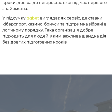
кроки, довіра до неї зростає вже під час першого
знайомства.
У підсумку
ggbet
виглядає як сервіс, де ставки,
кіберспорт, казино, бонуси та підтримка зібрані в
логічному порядку. Така організація добре
підходить для людей, яким важлива швидка дія
без довгих підготовчих кроків.