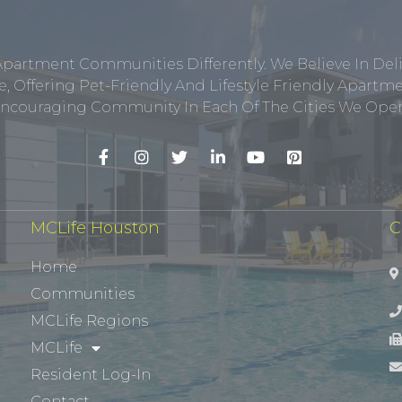
Apartment Communities Differently. We Believe In Del
, Offering Pet-Friendly And Lifestyle Friendly Apar
ncouraging Community In Each Of The Cities We Opera
MCLife Houston
C
Home
Communities
MCLife Regions
MCLife
Resident Log-In
Contact