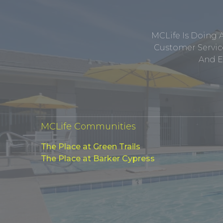
MCLife Is Doing 
Customer Service
And E
MCLife Communities
The Place at Green Trails
The Place at Barker Cypress